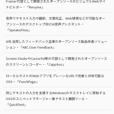
Framer代替として開発されたオープンソースのビジュアルWebサイ
トビルダー・「Revyme」
音声でテキスト入力や翻訳、文章校正、Web検索などが可能なオー
プンソースのデスクトップ向けAI音声アシスタント・
「SpeakoFlow」
AIを活用したフィードバック主導のオープンソース製品改善ソリュー
ション・「ABC User Feedback」
Screen StudioやCursorful等の代替として開発されたオープンソース
のスクリーンレコーダー・「Capptivo」
ローカルホストのWebアプリをプレーンなURLで他者と共有可能な
OSS・「PunchPage」
同じテキストの入力を支援するWindowsのタスクトレイに常駐する
OSSのスニペットマネージャー兼テキスト展開ツール・
「QuickText」