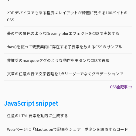
どのデバイスでもある程度はレイアウトが綺麗に見える100バイトの
CSS
夢の中の景色のようなDreamy blurエフェクトをCSSで実装する
:has()を使って親要素内に存在する子要素を数えるCSSのサンプル
非推奨のmarqueeタグのような動作をモダンなCSSで再現
文章の任意の行で文字省略を3点リーダーでなくグラデーションで
CSS全記事 →
JavaScript snippet
任意のHTML要素を動的に生成する
Webページに「Mastodonで記事をシェア」ボタンを設置するコード