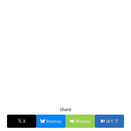
share
X
Bluesky
Misskey
はてブ