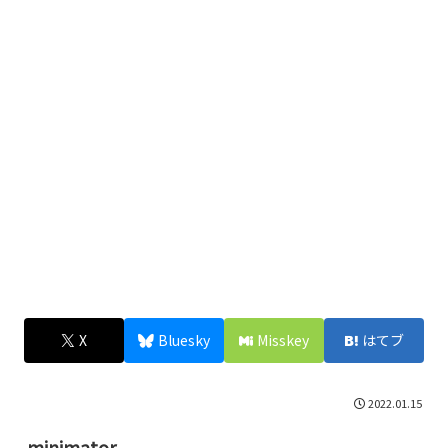
X
Bluesky
Misskey
はてブ
2022.01.15
minimator