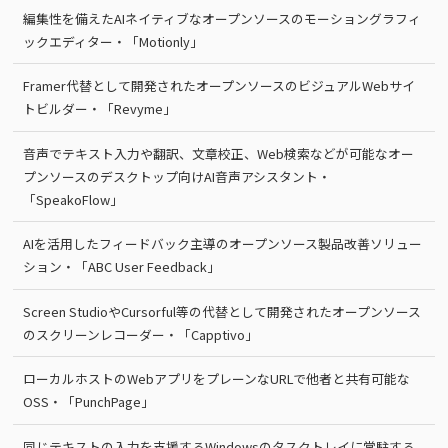
編集性を備えたAIネイティブなオープンソースのモーショングラフィ
ックエディター・「Motionly」
Framer代替として開発されたオープンソースのビジュアルWebサイ
トビルダー・「Revyme」
音声でテキスト入力や翻訳、文章校正、Web検索などが可能なオー
プンソースのデスクトップ向けAI音声アシスタント・
「SpeakoFlow」
AIを活用したフィードバック主導のオープンソース製品改善ソリュー
ション・「ABC User Feedback」
Screen StudioやCursorful等の代替として開発されたオープンソース
のスクリーンレコーダー・「Capptivo」
ローカルホストのWebアプリをプレーンなURLで他者と共有可能な
OSS・「PunchPage」
同じテキストの入力を支援するWindowsのタスクトレイに常駐する