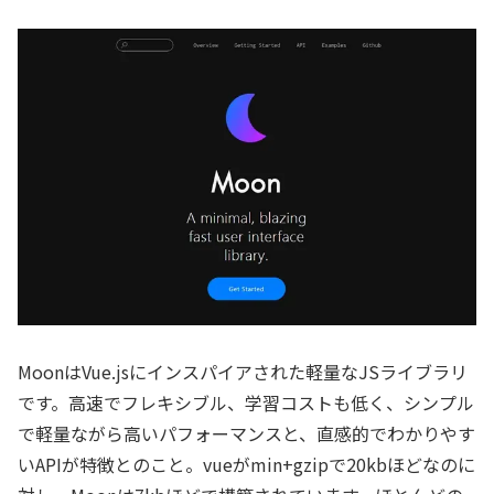
MoonはVue.jsにインスパイアされた軽量なJSライブラリ
です。高速でフレキシブル、学習コストも低く、シンプル
で軽量ながら高いパフォーマンスと、直感的でわかりやす
いAPIが特徴とのこと。vueがmin+gzipで20kbほどなのに