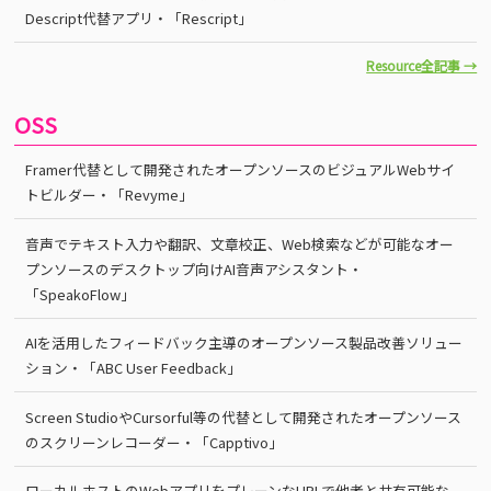
Descript代替アプリ・「Rescript」
Resource全記事 →
OSS
Framer代替として開発されたオープンソースのビジュアルWebサイ
トビルダー・「Revyme」
音声でテキスト入力や翻訳、文章校正、Web検索などが可能なオー
プンソースのデスクトップ向けAI音声アシスタント・
「SpeakoFlow」
AIを活用したフィードバック主導のオープンソース製品改善ソリュー
ション・「ABC User Feedback」
Screen StudioやCursorful等の代替として開発されたオープンソース
のスクリーンレコーダー・「Capptivo」
ローカルホストのWebアプリをプレーンなURLで他者と共有可能な