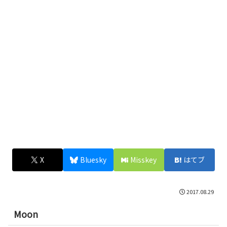
X
Bluesky
Misskey
はてブ
2017.08.29
Moon