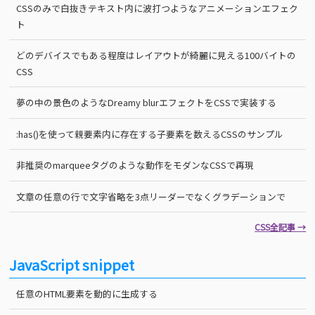
CSSのみで白抜きテキスト内に波打つようなアニメーションエフェク
ト
どのデバイスでもある程度はレイアウトが綺麗に見える100バイトの
CSS
夢の中の景色のようなDreamy blurエフェクトをCSSで実装する
:has()を使って親要素内に存在する子要素を数えるCSSのサンプル
非推奨のmarqueeタグのような動作をモダンなCSSで再現
文章の任意の行で文字省略を3点リーダーでなくグラデーションで
CSS全記事 →
JavaScript snippet
任意のHTML要素を動的に生成する