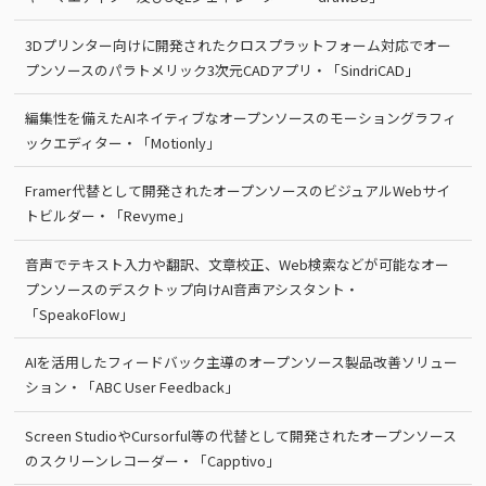
3Dプリンター向けに開発されたクロスプラットフォーム対応でオー
プンソースのパラトメリック3次元CADアプリ・「SindriCAD」
編集性を備えたAIネイティブなオープンソースのモーショングラフィ
ックエディター・「Motionly」
Framer代替として開発されたオープンソースのビジュアルWebサイ
トビルダー・「Revyme」
音声でテキスト入力や翻訳、文章校正、Web検索などが可能なオー
プンソースのデスクトップ向けAI音声アシスタント・
「SpeakoFlow」
AIを活用したフィードバック主導のオープンソース製品改善ソリュー
ション・「ABC User Feedback」
Screen StudioやCursorful等の代替として開発されたオープンソース
のスクリーンレコーダー・「Capptivo」