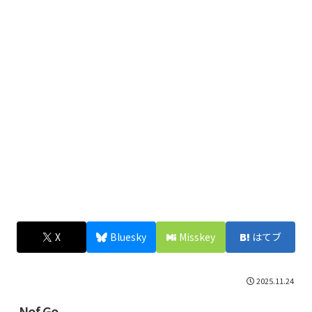
X
Bluesky
Misskey
はてブ
2025.11.24
Nof Go