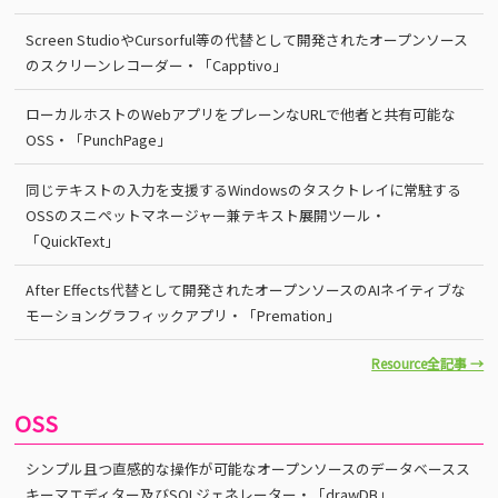
Screen StudioやCursorful等の代替として開発されたオープンソース
のスクリーンレコーダー・「Capptivo」
ローカルホストのWebアプリをプレーンなURLで他者と共有可能な
OSS・「PunchPage」
同じテキストの入力を支援するWindowsのタスクトレイに常駐する
OSSのスニペットマネージャー兼テキスト展開ツール・
「QuickText」
After Effects代替として開発されたオープンソースのAIネイティブな
モーショングラフィックアプリ・「Premation」
Resource全記事 →
OSS
シンプル且つ直感的な操作が可能なオープンソースのデータベースス
キーマエディター及びSQLジェネレーター・「drawDB」