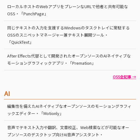
ローカルホストのWebアプリをプレーンなURLで他者と共有可能な
OSS・「PunchPage」
同じテキストの入力を支援するWindowsのタスクトレイに常駐する
OSSのスニペットマネージャー兼テキスト展開ツール・
「QuickText」
After Effects代替として開発されたオープンソースのAIネイティブな
モーショングラフィックアプリ・「Premation」
OSS全記事 →
AI
編集性を備えたAIネイティブなオープンソースのモーショングラフィ
ックエディター・「Motionly」
音声でテキスト入力や翻訳、文章校正、Web検索などが可能なオー
プンソースのデスクトップ向けAI音声アシスタント・