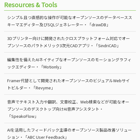
Resources & Tools
シンプル且つ直感的な操作が可能なオープンソースのデータベースス
キーマエディター及びSQLジェネレーター・「drawDB」
3Dプリンター向けに開発されたクロスプラットフォーム対応でオー
プンソースのパラトメリック3次元CADアプリ・「SindriCAD」
編集性を備えたAIネイティブなオープンソースのモーショングラフィ
ックエディター・「Motionly」
Framer代替として開発されたオープンソースのビジュアルWebサイ
トビルダー・「Revyme」
音声でテキスト入力や翻訳、文章校正、Web検索などが可能なオー
プンソースのデスクトップ向けAI音声アシスタント・
「SpeakoFlow」
AIを活用したフィードバック主導のオープンソース製品改善ソリュー
ション・「ABC User Feedback」