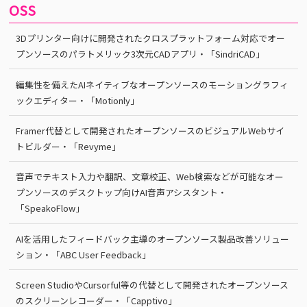
OSS
3Dプリンター向けに開発されたクロスプラットフォーム対応でオー
プンソースのパラトメリック3次元CADアプリ・「SindriCAD」
編集性を備えたAIネイティブなオープンソースのモーショングラフィ
ックエディター・「Motionly」
Framer代替として開発されたオープンソースのビジュアルWebサイ
トビルダー・「Revyme」
音声でテキスト入力や翻訳、文章校正、Web検索などが可能なオー
プンソースのデスクトップ向けAI音声アシスタント・
「SpeakoFlow」
AIを活用したフィードバック主導のオープンソース製品改善ソリュー
ション・「ABC User Feedback」
Screen StudioやCursorful等の代替として開発されたオープンソース
のスクリーンレコーダー・「Capptivo」