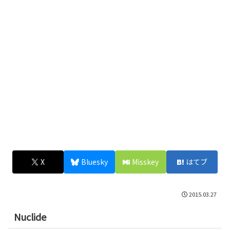
X
Bluesky
Misskey
はてブ
2015.03.27
Nuclide