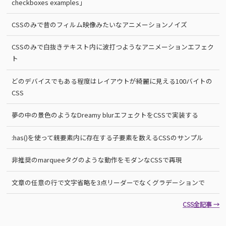
checkboxes examples」
CSSのみで昔のフィルム映像みたいなアニメーションノイズ
CSSのみで白抜きテキスト内に波打つようなアニメーションエフェク
ト
どのデバイスでもある程度はレイアウトが綺麗に見える100バイトの
CSS
夢の中の景色のようなDreamy blurエフェクトをCSSで実装する
:has()を使って親要素内に存在する子要素を数えるCSSのサンプル
非推奨のmarqueeタグのような動作をモダンなCSSで再現
文章の任意の行で文字省略を3点リーダーでなくグラデーションで
CSS全記事 →