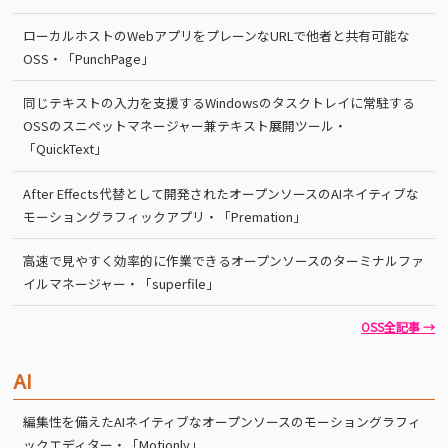
ローカルホストのWebアプリをプレーンなURLで他者と共有可能な
OSS・「PunchPage」
同じテキストの入力を支援するWindowsのタスクトレイに常駐する
OSSのスニペットマネージャー兼テキスト展開ツール・
「QuickText」
After Effects代替として開発されたオープンソースのAIネイティブな
モーショングラフィックアプリ・「Premation」
高速で見やすく効率的に作業できるオープンソースのターミナルファ
イルマネージャー・「superfile」
OSS全記事 →
AI
編集性を備えたAIネイティブなオープンソースのモーショングラフィ
ックエディター・「Motionly」