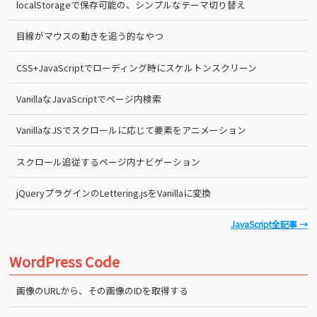
localStorageで保存可能の、シンプルなテーマ切り替え
目線がマウスの動きを追う的なやつ
CSS+JavaScriptでローディング時にスケルトンスクリーン
VanillaなJavaScriptでページ内検索
VanillaなJSでスクロールに応じて要素をアニメーション
スクロール追従するページ内ナビゲーション
jQueryプラグインのLettering.jsをVanillaに変換
JavaScript全記事 →
WordPress Code
画像のURLから、その画像のIDを取得する