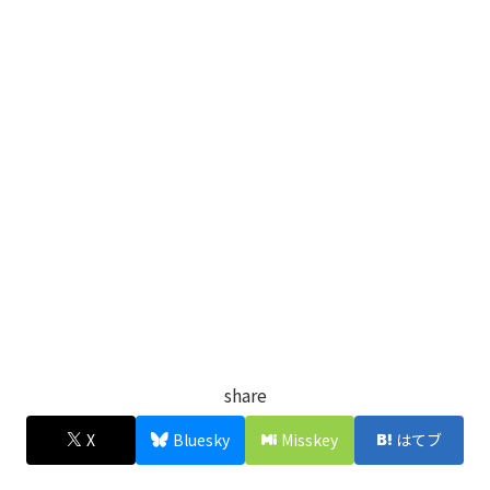
share
X
Bluesky
Misskey
はてブ