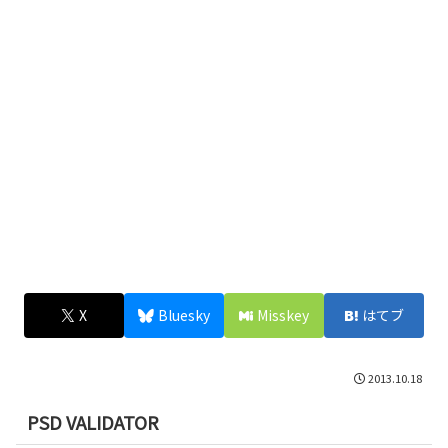
X
Bluesky
Misskey
はてブ
2013.10.18
PSD VALIDATOR