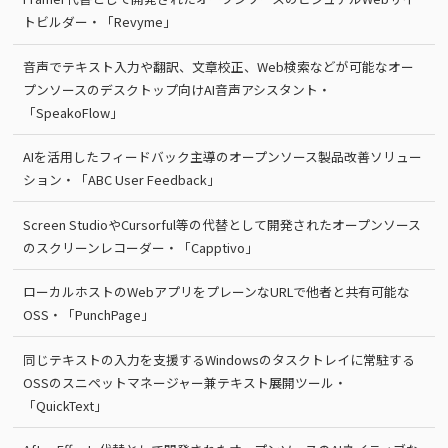
トビルダー・「Revyme」
音声でテキスト入力や翻訳、文章校正、Web検索などが可能なオー
プンソースのデスクトップ向けAI音声アシスタント・
「SpeakoFlow」
AIを活用したフィードバック主導のオープンソース製品改善ソリュー
ション・「ABC User Feedback」
Screen StudioやCursorful等の代替として開発されたオープンソース
のスクリーンレコーダー・「Capptivo」
ローカルホストのWebアプリをプレーンなURLで他者と共有可能な
OSS・「PunchPage」
同じテキストの入力を支援するWindowsのタスクトレイに常駐する
OSSのスニペットマネージャー兼テキスト展開ツール・
「QuickText」