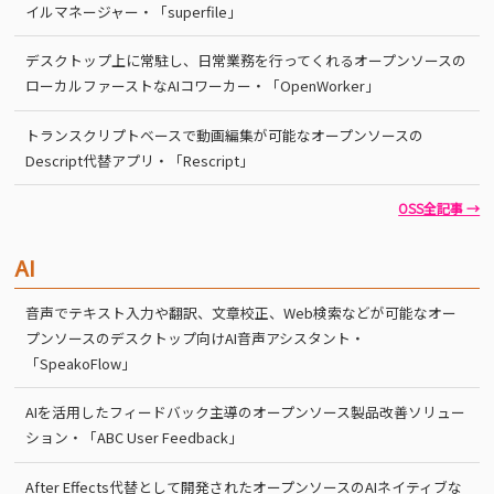
イルマネージャー・「superfile」
デスクトップ上に常駐し、日常業務を行ってくれるオープンソースの
ローカルファーストなAIコワーカー・「OpenWorker」
トランスクリプトベースで動画編集が可能なオープンソースの
Descript代替アプリ・「Rescript」
OSS全記事 →
AI
音声でテキスト入力や翻訳、文章校正、Web検索などが可能なオー
プンソースのデスクトップ向けAI音声アシスタント・
「SpeakoFlow」
AIを活用したフィードバック主導のオープンソース製品改善ソリュー
ション・「ABC User Feedback」
After Effects代替として開発されたオープンソースのAIネイティブな