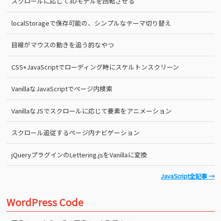
スクロールに応じて3Dモデルを回転させる
localStorageで保存可能の、シンプルなテーマ切り替え
目線がマウスの動きを追う的なやつ
CSS+JavaScriptでローディング時にスケルトンスクリーン
VanillaなJavaScriptでページ内検索
VanillaなJSでスクロールに応じて要素をアニメーション
スクロール追従するページ内ナビゲーション
jQueryプラグインのLettering.jsをVanillaに変換
JavaScript全記事 →
WordPress Code