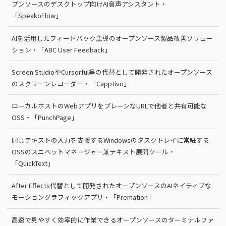
プンソースのデスクトップ向けAI音声アシスタント・
「SpeakoFlow」
AIを活用したフィードバック主導のオープンソース製品改善ソリュー
ション・「ABC User Feedback」
Screen StudioやCursorful等の代替として開発されたオープンソース
のスクリーンレコーダー・「Capptivo」
ローカルホストのWebアプリをプレーンなURLで他者と共有可能な
OSS・「PunchPage」
同じテキストの入力を支援するWindowsのタスクトレイに常駐する
OSSのスニペットマネージャー兼テキスト展開ツール・
「QuickText」
After Effects代替として開発されたオープンソースのAIネイティブな
モーショングラフィックアプリ・「Premation」
高速で見やすく効率的に作業できるオープンソースのターミナルファ