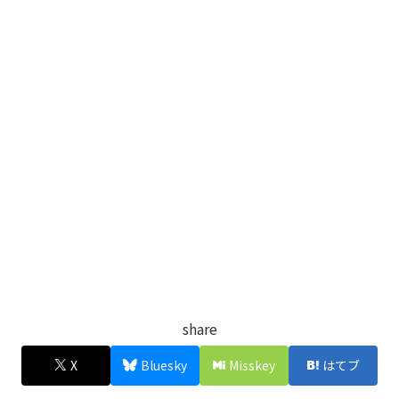
share
X
Bluesky
Misskey
はてブ