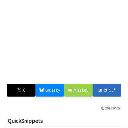
X
Bluesky
Misskey
はてブ
2021.04.27
QuickSnippets