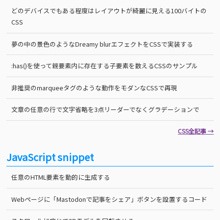
どのデバイスでもある程度はレイアウトが綺麗に見える100バイトの
CSS
夢の中の景色のようなDreamy blurエフェクトをCSSで実装する
:has()を使って親要素内に存在する子要素を数えるCSSのサンプル
非推奨のmarqueeタグのような動作をモダンなCSSで再現
文章の任意の行で文字省略を3点リーダーでなくグラデーションで
CSS全記事 →
JavaScript snippet
任意のHTML要素を動的に生成する
Webページに「Mastodonで記事をシェア」ボタンを設置するコード