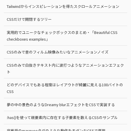
Tailwindからインスピレーションを得たスクロールアニメーション
CSSだけで開閉するツリー
実用的でユニークなチェックボックスのまとめ・「Beautiful CSS
checkboxes examples」
CSSのみで昔のフィルム映像みたいなアニメーションノイズ
CSSのみで白抜きテキスト内に波打つようなアニメーションエフェク
ト
どのデバイスでもある程度はレイアウトが綺麗に見える100バイトの
CSS
夢の中の景色のようなDreamy blurエフェクトをCSSで実装する
:has()を使って親要素内に存在する子要素を数えるCSSのサンプル
非推奨のmarqueeタグのような動作をモダンなCSSで再現