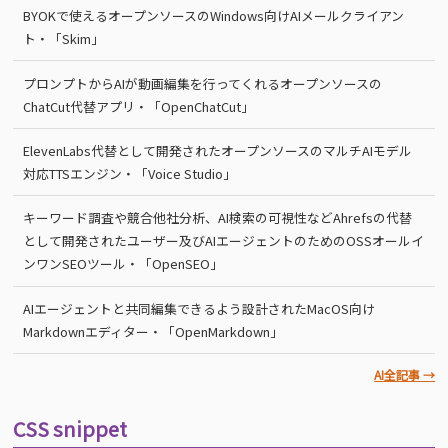
BYOKで使えるオープンソースのWindows向けAIメールクライアン
ト・「Skim」
プロンプトからAIが動画編集を行ってくれるオープンソースの
ChatCut代替アプリ・「OpenChatCut」
ElevenLabs代替として開発されたオープンソースのマルチAIモデル
対応TTSエンジン・「Voice Studio」
キーワード調査や競合他社分析、AI検索の可視性などAhrefsの代替
として開発されたユーザー及びAIエージェントのためのOSSオールイ
ンワンSEOツール・「OpenSEO」
AIエージェントと共同編集できるよう設計されたMacOS向け
Markdownエディター・「OpenMarkdown」
AI全記事 →
CSS snippet