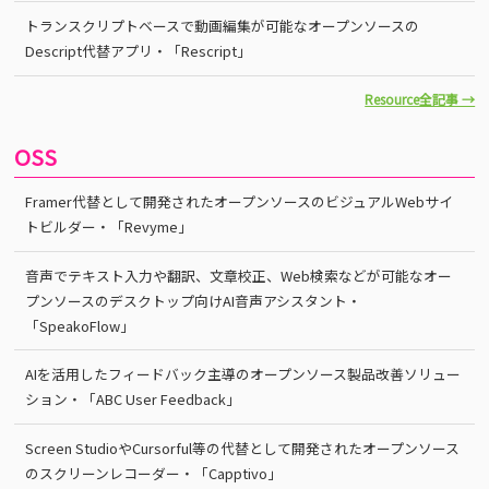
トランスクリプトベースで動画編集が可能なオープンソースの
Descript代替アプリ・「Rescript」
Resource全記事 →
OSS
Framer代替として開発されたオープンソースのビジュアルWebサイ
トビルダー・「Revyme」
音声でテキスト入力や翻訳、文章校正、Web検索などが可能なオー
プンソースのデスクトップ向けAI音声アシスタント・
「SpeakoFlow」
AIを活用したフィードバック主導のオープンソース製品改善ソリュー
ション・「ABC User Feedback」
Screen StudioやCursorful等の代替として開発されたオープンソース
のスクリーンレコーダー・「Capptivo」