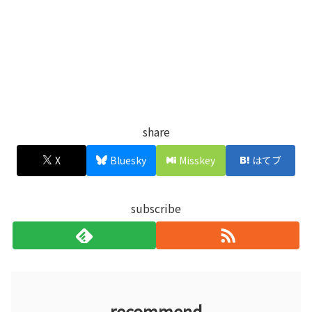
share
X
Bluesky
Misskey
はてブ
subscribe
recommend