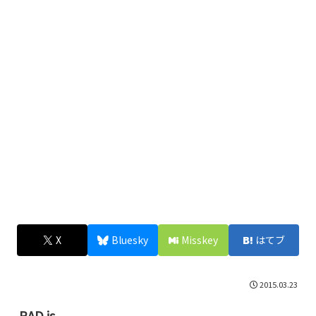
X
Bluesky
Misskey
はてブ
2015.03.23
RAD.js