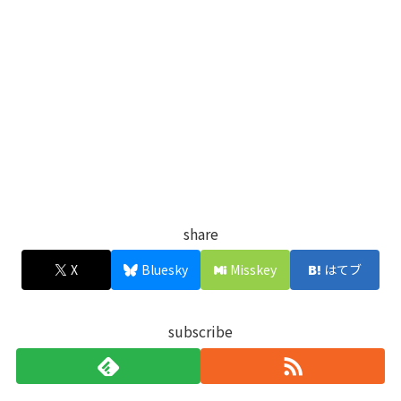
share
X
Bluesky
Misskey
はてブ
subscribe