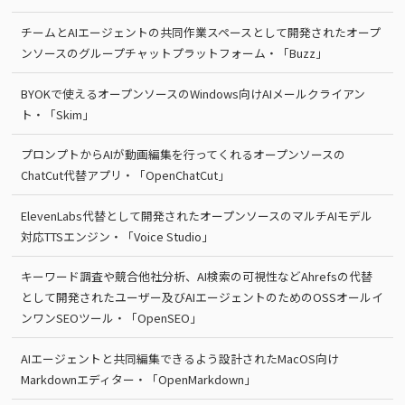
チームとAIエージェントの共同作業スペースとして開発されたオープ
ンソースのグループチャットプラットフォーム・「Buzz」
BYOKで使えるオープンソースのWindows向けAIメールクライアン
ト・「Skim」
プロンプトからAIが動画編集を行ってくれるオープンソースの
ChatCut代替アプリ・「OpenChatCut」
ElevenLabs代替として開発されたオープンソースのマルチAIモデル
対応TTSエンジン・「Voice Studio」
キーワード調査や競合他社分析、AI検索の可視性などAhrefsの代替
として開発されたユーザー及びAIエージェントのためのOSSオールイ
ンワンSEOツール・「OpenSEO」
AIエージェントと共同編集できるよう設計されたMacOS向け
Markdownエディター・「OpenMarkdown」