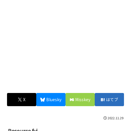
X
Bluesky
Misskey
はてブ
2022.11.29
Resource.fyi