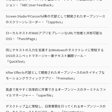
ション・「ABC User Feedback」
Screen StudioやCursorful等の代替として開発されたオープンソース
のスクリーンレコーダー・「Capptivo」
ローカルホストのWebアプリをプレーンなURLで他者と共有可能な
OSS・「PunchPage」
同じテキストの入力を支援するWindowsのタスクトレイに常駐する
OSSのスニペットマネージャー兼テキスト展開ツール・
「QuickText」
After Effects代替として開発されたオープンソースのAIネイティブな
モーショングラフィックアプリ・「Premation」
高速で見やすく効率的に作業できるオープンソースのターミナルファ
イルマネージャー・「superfile」
デスクトップ上に常駐し、日常業務を行ってくれるオープンソースの
ローカルファーストなAIコワーカー・「OpenWorker」