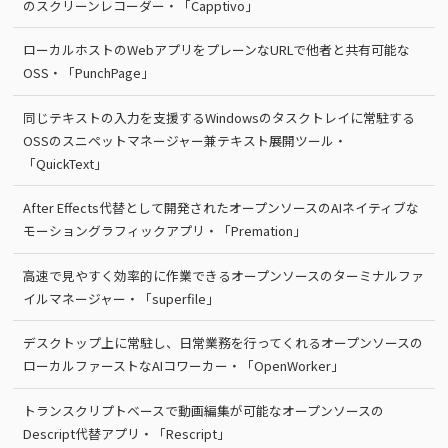
のスクリーンレコーダー・「Capptivo」
ローカルホストのWebアプリをプレーンなURLで他者と共有可能な
OSS・「PunchPage」
同じテキストの入力を支援するWindowsのタスクトレイに常駐する
OSSのスニペットマネージャー兼テキスト展開ツール・
「QuickText」
After Effects代替として開発されたオープンソースのAIネイティブな
モーショングラフィックアプリ・「Premation」
高速で見やすく効率的に作業できるオープンソースのターミナルファ
イルマネージャー・「superfile」
デスクトップ上に常駐し、日常業務を行ってくれるオープンソースの
ローカルファーストなAIコワーカー・「OpenWorker」
トランスクリプトベースで動画編集が可能なオープンソースの
Descript代替アプリ・「Rescript」