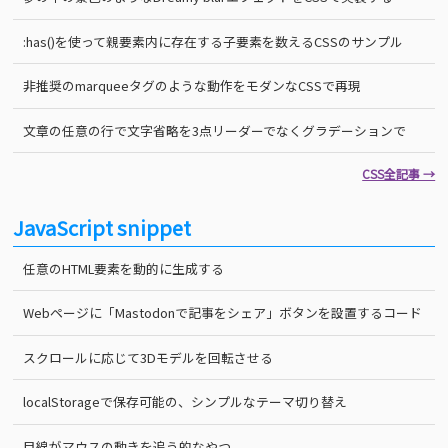
:has()を使って親要素内に存在する子要素を数えるCSSのサンプル
非推奨のmarqueeタグのような動作をモダンなCSSで再現
文章の任意の行で文字省略を3点リーダーでなくグラデーションで
CSS全記事 →
JavaScript snippet
任意のHTML要素を動的に生成する
Webページに「Mastodonで記事をシェア」ボタンを設置するコード
スクロールに応じて3Dモデルを回転させる
localStorageで保存可能の、シンプルなテーマ切り替え
目線がマウスの動きを追う的なやつ