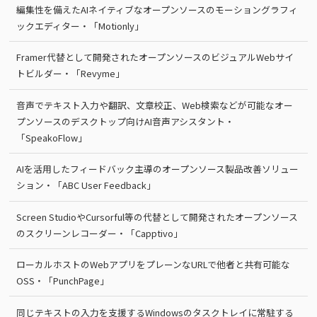
編集性を備えたAIネイティブなオープンソースのモーショングラフィ
ックエディター・「Motionly」
Framer代替として開発されたオープンソースのビジュアルWebサイ
トビルダー・「Revyme」
音声でテキスト入力や翻訳、文章校正、Web検索などが可能なオー
プンソースのデスクトップ向けAI音声アシスタント・
「SpeakoFlow」
AIを活用したフィードバック主導のオープンソース製品改善ソリュー
ション・「ABC User Feedback」
Screen StudioやCursorful等の代替として開発されたオープンソース
のスクリーンレコーダー・「Capptivo」
ローカルホストのWebアプリをプレーンなURLで他者と共有可能な
OSS・「PunchPage」
同じテキストの入力を支援するWindowsのタスクトレイに常駐する