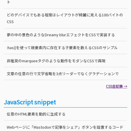
ト
どのデバイスでもある程度はレイアウトが綺麗に見える100バイトの
CSS
夢の中の景色のようなDreamy blurエフェクトをCSSで実装する
:has()を使って親要素内に存在する子要素を数えるCSSのサンプル
非推奨のmarqueeタグのような動作をモダンなCSSで再現
文章の任意の行で文字省略を3点リーダーでなくグラデーションで
CSS全記事 →
JavaScript snippet
任意のHTML要素を動的に生成する
Webページに「Mastodonで記事をシェア」ボタンを設置するコード