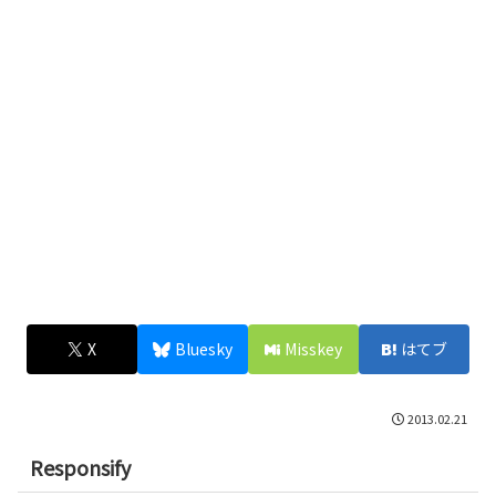
X
Bluesky
Misskey
はてブ
2013.02.21
Responsify