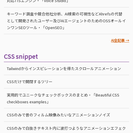
対応TTSエンジン・「Voice Studio」
キーワード調査や競合他社分析、AI検索の可視性などAhrefsの代替
として開発されたユーザー及びAIエージェントのためのOSSオールイ
ンワンSEOツール・「OpenSEO」
AI全記事 →
CSS snippet
Tailwindからインスピレーションを得たスクロールアニメーション
CSSだけで開閉するツリー
実用的でユニークなチェックボックスのまとめ・「Beautiful CSS
checkboxes examples」
CSSのみで昔のフィルム映像みたいなアニメーションノイズ
CSSのみで白抜きテキスト内に波打つようなアニメーションエフェク