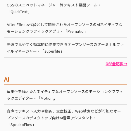
OSSのスニペットマネージャー兼テキスト展開ツール・
「QuickText」
After Effects代替として開発されたオープンソースのAIネイティブな
モーショングラフィックアプリ・「Premation」
高速で見やすく効率的に作業できるオープンソースのターミナルファ
イルマネージャー・「superfile」
OSS全記事 →
AI
編集性を備えたAIネイティブなオープンソースのモーショングラフィ
ックエディター・「Motionly」
音声でテキスト入力や翻訳、文章校正、Web検索などが可能なオー
プンソースのデスクトップ向けAI音声アシスタント・
「SpeakoFlow」