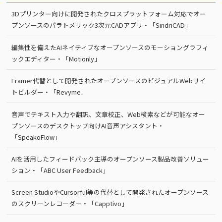
3Dプリンター向けに開発されたクロスプラットフォーム対応でオー
プンソースのパラトメリック3次元CADアプリ・「SindriCAD」
編集性を備えたAIネイティブなオープンソースのモーショングラフィ
ックエディター・「Motionly」
Framer代替として開発されたオープンソースのビジュアルWebサイ
トビルダー・「Revyme」
音声でテキスト入力や翻訳、文章校正、Web検索などが可能なオー
プンソースのデスクトップ向けAI音声アシスタント・
「SpeakoFlow」
AIを活用したフィードバック主導のオープンソース製品改善ソリュー
ション・「ABC User Feedback」
Screen StudioやCursorful等の代替として開発されたオープンソース
のスクリーンレコーダー・「Capptivo」