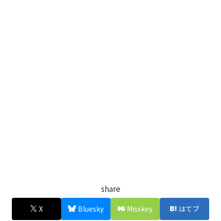
share
X
Bluesky
Misskey
はてブ