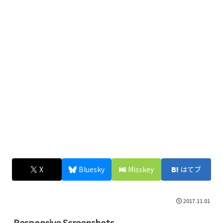
X
Bluesky
Misskey
はてブ
2017.11.01
Responsive Screenshots