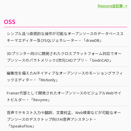
Resource全記事 →
OSS
シンプル且つ直感的な操作が可能なオープンソースのデータベースス
キーマエディター及びSQLジェネレーター・「drawDB」
3Dプリンター向けに開発されたクロスプラットフォーム対応でオー
プンソースのパラトメリック3次元CADアプリ・「SindriCAD」
編集性を備えたAIネイティブなオープンソースのモーショングラフィ
ックエディター・「Motionly」
Framer代替として開発されたオープンソースのビジュアルWebサイ
トビルダー・「Revyme」
音声でテキスト入力や翻訳、文章校正、Web検索などが可能なオー
プンソースのデスクトップ向けAI音声アシスタント・
「SpeakoFlow」