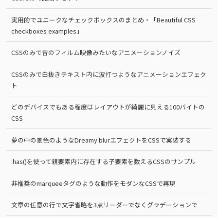
実用的でユニークなチェックボックスのまとめ・「Beautiful CSS
checkboxes examples」
CSSのみで昔のフィルム映像みたいなアニメーションノイズ
CSSのみで白抜きテキスト内に波打つようなアニメーションエフェク
ト
どのデバイスでもある程度はレイアウトが綺麗に見える100バイトの
CSS
夢の中の景色のようなDreamy blurエフェクトをCSSで実装する
:has()を使って親要素内に存在する子要素を数えるCSSのサンプル
非推奨のmarqueeタグのような動作をモダンなCSSで再現
文章の任意の行で文字省略を3点リーダーでなくグラデーションで