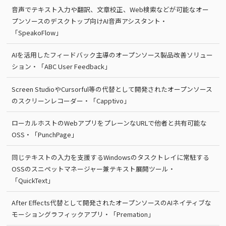
音声でテキスト入力や翻訳、文章校正、Web検索などが可能なオー
プンソースのデスクトップ向けAI音声アシスタント・
「SpeakoFlow」
AIを活用したフィードバック主導のオープンソース製品改善ソリュー
ション・「ABC User Feedback」
Screen StudioやCursorful等の代替として開発されたオープンソース
のスクリーンレコーダー・「Capptivo」
ローカルホストのWebアプリをプレーンなURLで他者と共有可能な
OSS・「PunchPage」
同じテキストの入力を支援するWindowsのタスクトレイに常駐する
OSSのスニペットマネージャー兼テキスト展開ツール・
「QuickText」
After Effects代替として開発されたオープンソースのAIネイティブな
モーショングラフィックアプリ・「Premation」