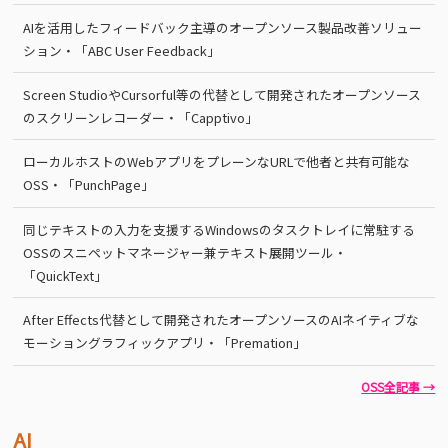
AIを活用したフィードバック主導のオープンソース製品改善ソリュー
ション・「ABC User Feedback」
Screen StudioやCursorful等の代替として開発されたオープンソース
のスクリーンレコーダー・「Capptivo」
ローカルホストのWebアプリをプレーンなURLで他者と共有可能な
OSS・「PunchPage」
同じテキストの入力を支援するWindowsのタスクトレイに常駐する
OSSのスニペットマネージャー兼テキスト展開ツール・
「QuickText」
After Effects代替として開発されたオープンソースのAIネイティブな
モーショングラフィックアプリ・「Premation」
OSS全記事 →
AI