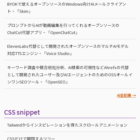
BYOKで使えるオープンソースのWindows向けAIメールクライアン
ト・「Skim」
プロンプトからAIが動画編集を行ってくれるオープンソースの
ChatCut代替アプリ・「OpenChatCut」
ElevenLabs代替として開発されたオープンソースのマルチAIモデル
対応TTSエンジン・「Voice Studio」
キーワード調査や競合他社分析、AI検索の可視性などAhrefsの代替
として開発されたユーザー及びAIエージェントのためのOSSオールイ
ンワンSEOツール・「OpenSEO」
AI全記事 →
CSS snippet
Tailwindからインスピレーションを得たスクロールアニメーション
CSSだけで開閉するツリー