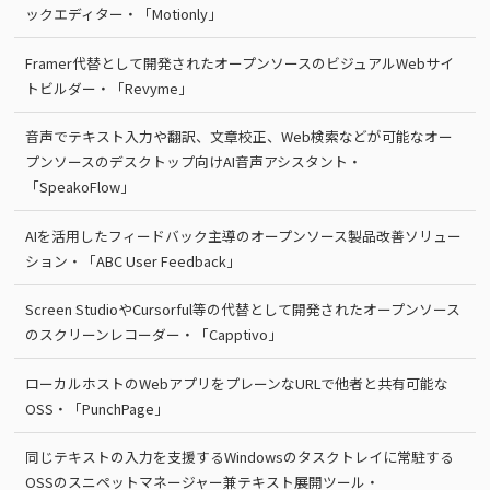
ックエディター・「Motionly」
Framer代替として開発されたオープンソースのビジュアルWebサイ
トビルダー・「Revyme」
音声でテキスト入力や翻訳、文章校正、Web検索などが可能なオー
プンソースのデスクトップ向けAI音声アシスタント・
「SpeakoFlow」
AIを活用したフィードバック主導のオープンソース製品改善ソリュー
ション・「ABC User Feedback」
Screen StudioやCursorful等の代替として開発されたオープンソース
のスクリーンレコーダー・「Capptivo」
ローカルホストのWebアプリをプレーンなURLで他者と共有可能な
OSS・「PunchPage」
同じテキストの入力を支援するWindowsのタスクトレイに常駐する
OSSのスニペットマネージャー兼テキスト展開ツール・