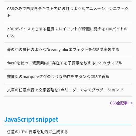
CSSのみで白抜きテキスト内に波打つようなアニメーションエフェク
ト
どのデバイスでもある程度はレイアウトが綺麗に見える100バイトの
CSS
夢の中の景色のようなDreamy blurエフェクトをCSSで実装する
:has()を使って親要素内に存在する子要素を数えるCSSのサンプル
非推奨のmarqueeタグのような動作をモダンなCSSで再現
文章の任意の行で文字省略を3点リーダーでなくグラデーションで
CSS全記事 →
JavaScript snippet
任意のHTML要素を動的に生成する