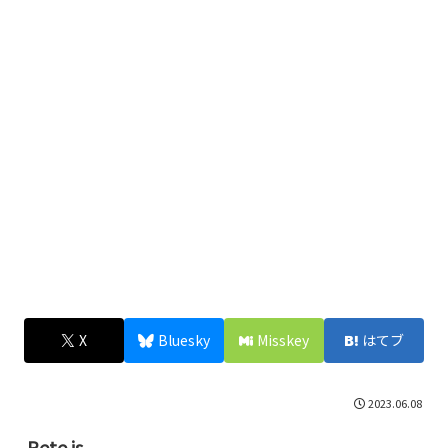
X
Bluesky
Misskey
はてブ
2023.06.08
Rete.js