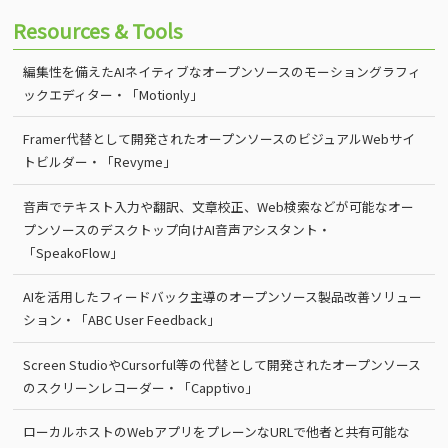
Resources & Tools
編集性を備えたAIネイティブなオープンソースのモーショングラフィ
ックエディター・「Motionly」
Framer代替として開発されたオープンソースのビジュアルWebサイ
トビルダー・「Revyme」
音声でテキスト入力や翻訳、文章校正、Web検索などが可能なオー
プンソースのデスクトップ向けAI音声アシスタント・
「SpeakoFlow」
AIを活用したフィードバック主導のオープンソース製品改善ソリュー
ション・「ABC User Feedback」
Screen StudioやCursorful等の代替として開発されたオープンソース
のスクリーンレコーダー・「Capptivo」
ローカルホストのWebアプリをプレーンなURLで他者と共有可能な