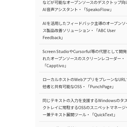
などが可能なオープンソースのデスクトップ向
AI音声アシスタント・「SpeakoFlow」
AIを活用したフィードバック主導のオープンソ
ス製品改善ソリューション・「ABC User
Feedback」
Screen StudioやCursorful等の代替として開
れたオープンソースのスクリーンレコーダー・
「Capptivo」
ローカルホストのWebアプリをプレーンなURL
他者と共有可能なOSS・「PunchPage」
同じテキストの入力を支援するWindowsのタ
クトレイに常駐するOSSのスニペットマネージ
ー兼テキスト展開ツール・「QuickText」