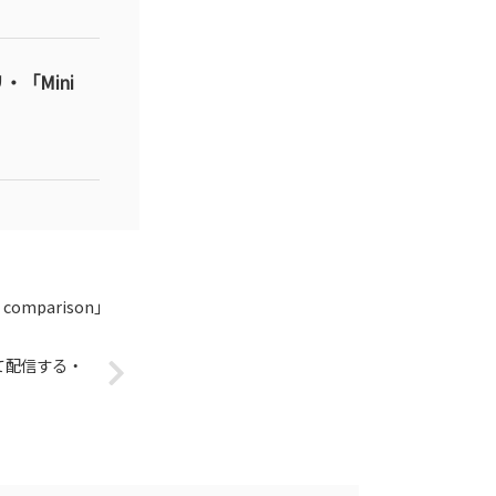
「Mini
omparison」
て配信する・