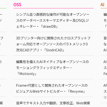
OSS
AI
ー
シンプル且つ直感的な操作が可能なオープンソー
編
ジ
スのデータベーススキーマエディター及びSQLジ
モ
ェネレーター・「drawDB」
「
トフ
3Dプリンター向けに開発されたクロスプラットフ
音
3
ォーム対応でオープンソースのパラトメリック3
な
次元CADアプリ・「SindriCAD」
A
の
編集性を備えたAIネイティブなオープンソースの
A
モーショングラフィックエディター・
ス
「Motionly」
F
の
Framer代替として開発されたオープンソースの
A
ビジュアルWebサイトビルダー・「Revyme」
ス
リ
索
音声でテキスト入力や翻訳、文章校正、Web検索