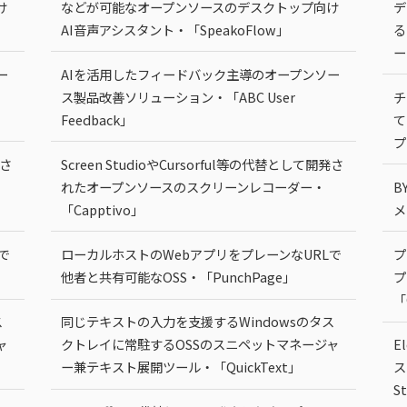
け
などが可能なオープンソースのデスクトップ向け
デ
AI音声アシスタント・「SpeakoFlow」
る
ー
ー
AIを活用したフィードバック主導のオープンソー
ス製品改善ソリューション・「ABC User
チ
Feedback」
て
プ
発さ
Screen StudioやCursorful等の代替として開発さ
れたオープンソースのスクリーンレコーダー・
B
「Capptivo」
メ
で
ローカルホストのWebアプリをプレーンなURLで
プ
他者と共有可能なOSS・「PunchPage」
プ
「
ス
同じテキストの入力を支援するWindowsのタス
ャ
クトレイに常駐するOSSのスニペットマネージャ
E
ー兼テキスト展開ツール・「QuickText」
ス
S