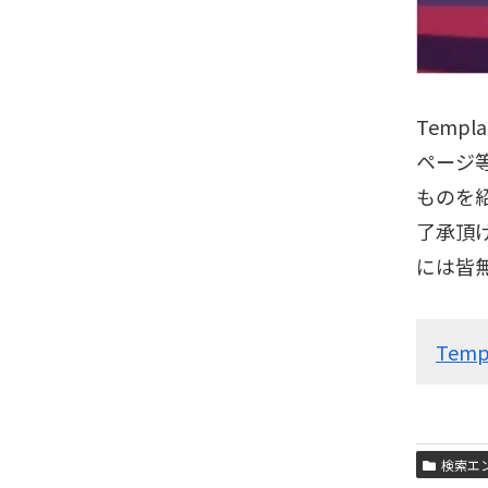
Templ
ページ
ものを
了承頂
には皆
Templ
検索エ