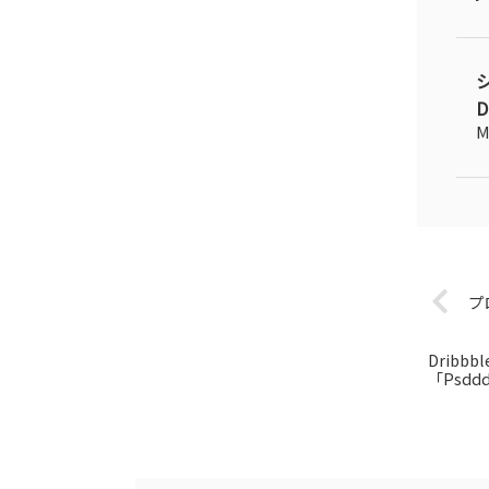
D
M
プ
Drib
「Psdd