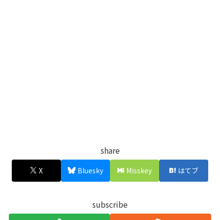
share
X
Bluesky
Misskey
はてブ
subscribe