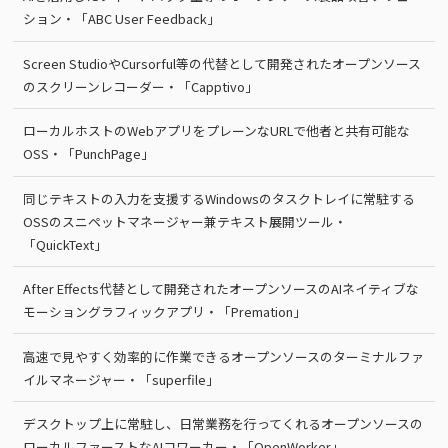
ション・「ABC User Feedback」
Screen StudioやCursorful等の代替として開発されたオープンソース
のスクリーンレコーダー・「Capptivo」
ローカルホストのWebアプリをプレーンなURLで他者と共有可能な
OSS・「PunchPage」
同じテキストの入力を支援するWindowsのタスクトレイに常駐する
OSSのスニペットマネージャー兼テキスト展開ツール・
「QuickText」
After Effects代替として開発されたオープンソースのAIネイティブな
モーショングラフィックアプリ・「Premation」
高速で見やすく効率的に作業できるオープンソースのターミナルファ
イルマネージャー・「superfile」
デスクトップ上に常駐し、日常業務を行ってくれるオープンソースの
ローカルファーストなAIコワーカー・「OpenWorker」