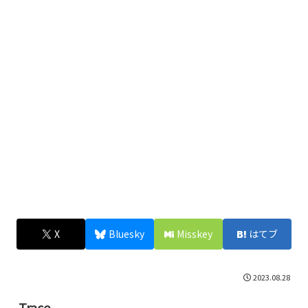
X
Bluesky
Misskey
はてブ
2023.08.28
Trace