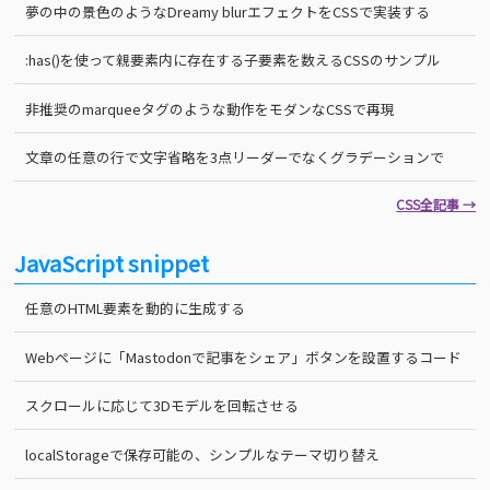
夢の中の景色のようなDreamy blurエフェクトをCSSで実装する
:has()を使って親要素内に存在する子要素を数えるCSSのサンプル
非推奨のmarqueeタグのような動作をモダンなCSSで再現
文章の任意の行で文字省略を3点リーダーでなくグラデーションで
CSS全記事 →
JavaScript snippet
任意のHTML要素を動的に生成する
Webページに「Mastodonで記事をシェア」ボタンを設置するコード
スクロールに応じて3Dモデルを回転させる
localStorageで保存可能の、シンプルなテーマ切り替え