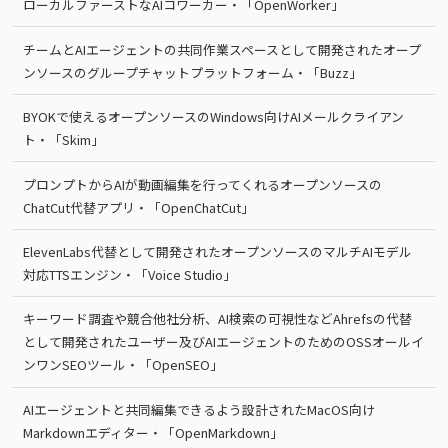
ローカルファーストなAIコワーカー・「OpenWorker」
チームとAIエージェントの共同作業スペースとして開発されたオープ
ンソースのグループチャットプラットフォーム・「Buzz」
BYOKで使えるオープンソースのWindows向けAIメールクライアン
ト・「Skim」
プロンプトからAIが動画編集を行ってくれるオープンソースの
ChatCut代替アプリ・「OpenChatCut」
ElevenLabs代替として開発されたオープンソースのマルチAIモデル
対応TTSエンジン・「Voice Studio」
キーワード調査や競合他社分析、AI検索の可視性などAhrefsの代替
として開発されたユーザー及びAIエージェントのためのOSSオールイ
ンワンSEOツール・「OpenSEO」
AIエージェントと共同編集できるよう設計されたMacOS向け
Markdownエディター・「OpenMarkdown」