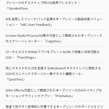
プンソースのデスクトップ向けAI音声アシスタント・
「SpeakoFlow」
AIを活用したフィードバック主導のオープンソース製品改善ソリュー
ション・「ABC User Feedback」
Screen StudioやCursorful等の代替として開発されたオープンソース
のスクリーンレコーダー・「Capptivo」
ローカルホストのWebアプリをプレーンなURLで他者と共有可能な
OSS・「PunchPage」
同じテキストの入力を支援するWindowsのタスクトレイに常駐する
OSSのスニペットマネージャー兼テキスト展開ツール・
「QuickText」
After Effects代替として開発されたオープンソースのAIネイティブな
モーショングラフィックアプリ・「Premation」
高速で見やすく効率的に作業できるオープンソースのターミナルファ