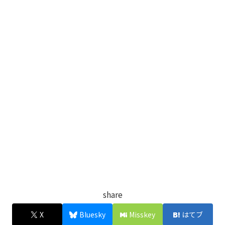
share
X
Bluesky
Misskey
はてブ