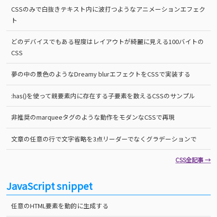
CSSのみで白抜きテキスト内に波打つようなアニメーションエフェク
ト
どのデバイスでもある程度はレイアウトが綺麗に見える100バイトの
CSS
夢の中の景色のようなDreamy blurエフェクトをCSSで実装する
:has()を使って親要素内に存在する子要素を数えるCSSのサンプル
非推奨のmarqueeタグのような動作をモダンなCSSで再現
文章の任意の行で文字省略を3点リーダーでなくグラデーションで
CSS全記事 →
JavaScript snippet
任意のHTML要素を動的に生成する