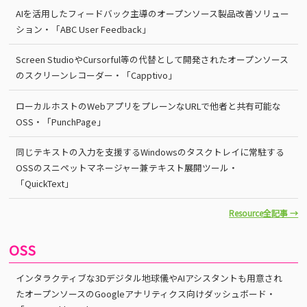
AIを活用したフィードバック主導のオープンソース製品改善ソリュー
ション・「ABC User Feedback」
Screen StudioやCursorful等の代替として開発されたオープンソース
のスクリーンレコーダー・「Capptivo」
ローカルホストのWebアプリをプレーンなURLで他者と共有可能な
OSS・「PunchPage」
同じテキストの入力を支援するWindowsのタスクトレイに常駐する
OSSのスニペットマネージャー兼テキスト展開ツール・
「QuickText」
Resource全記事 →
OSS
インタラクティブな3Dデジタル地球儀やAIアシスタントも用意され
たオープンソースのGoogleアナリティクス向けダッシュボード・