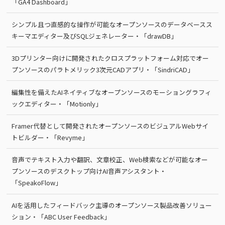
「GA4 Dashboard」
シンプル且つ直感的な操作が可能なオープンソースのデータベースス
キーマエディター及びSQLジェネレーター・「drawDB」
3Dプリンター向けに開発されたクロスプラットフォーム対応でオー
プンソースのパラトメリック3次元CADアプリ・「SindriCAD」
編集性を備えたAIネイティブなオープンソースのモーショングラフィ
ックエディター・「Motionly」
Framer代替として開発されたオープンソースのビジュアルWebサイ
トビルダー・「Revyme」
音声でテキスト入力や翻訳、文章校正、Web検索などが可能なオー
プンソースのデスクトップ向けAI音声アシスタント・
「SpeakoFlow」
AIを活用したフィードバック主導のオープンソース製品改善ソリュー
ション・「ABC User Feedback」