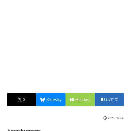
X
Bluesky
Misskey
はてブ
2023.08.27
transhumans