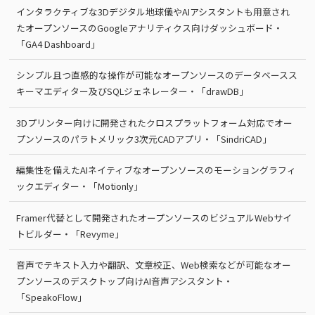
インタラクティブな3Dデジタル地球儀やAIアシスタントも用意され
たオープンソースのGoogleアナリティクス向けダッシュボード・
「GA4 Dashboard」
シンプル且つ直感的な操作が可能なオープンソースのデータベースス
キーマエディター及びSQLジェネレーター・「drawDB」
3Dプリンター向けに開発されたクロスプラットフォーム対応でオー
プンソースのパラトメリック3次元CADアプリ・「SindriCAD」
編集性を備えたAIネイティブなオープンソースのモーショングラフィ
ックエディター・「Motionly」
Framer代替として開発されたオープンソースのビジュアルWebサイ
トビルダー・「Revyme」
音声でテキスト入力や翻訳、文章校正、Web検索などが可能なオー
プンソースのデスクトップ向けAI音声アシスタント・
「SpeakoFlow」