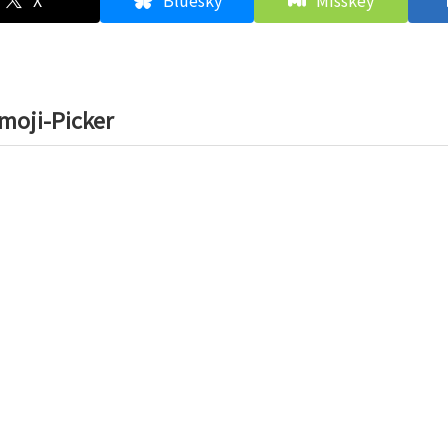
X
Bluesky
Misskey
oji-Picker