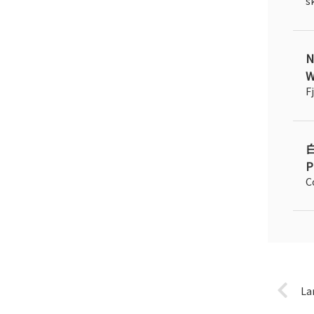
s
N
W
F
P
C
L