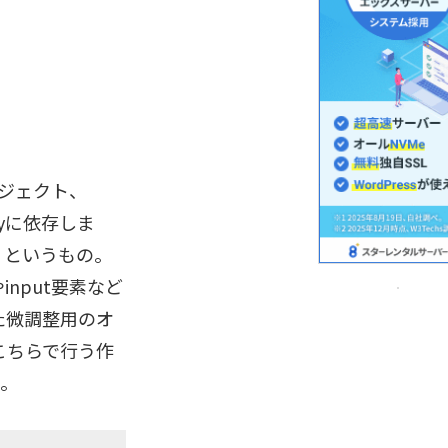
プロジェクト、
ryに依存しま
、というもの。
input要素など
た微調整用のオ
こちらで行う作
T。