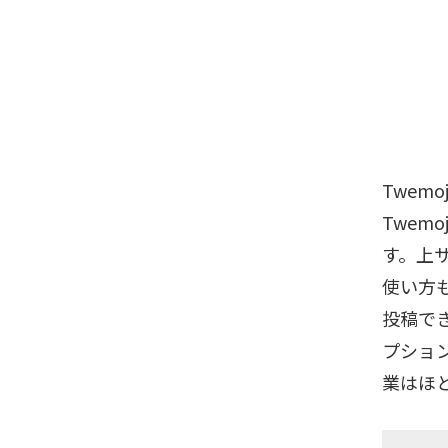
Twem
Twem
す。上
使い方も
投稿で
プショ
業はほ