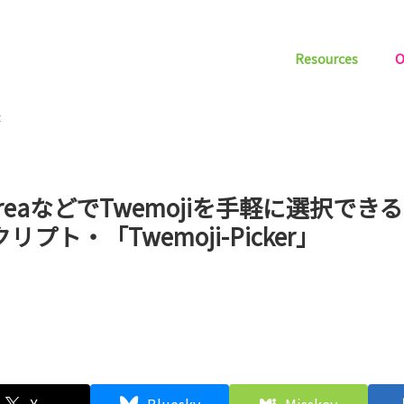
Resources
O
t
tareaなどでTwemojiを手軽に選択で
リプト・「Twemoji-Picker」