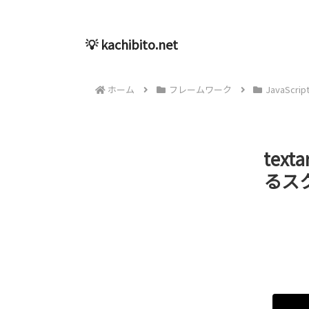
💡 kachibito.net
ホーム
フレームワーク
JavaScrip
tex
るスク