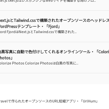
kel.js skel.jsはレスポンシブなWebサイトを構築する為のフロ...
ext.jsとTailwind.cssで構築されたオープンソースのヘッドレ
ordPressテンプレート・「Fjord」
jord FjordはNext.jsとTailwind.cssで構築された...
白黒写真に自動で色付けしてくれるオンラインツール・「Colori
hotos」
olorize Photos Colorize Photosは白黒の写真に...
aravelで作られたオープンソースのURL短縮アプリ・「UrlHum」