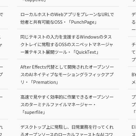
で
ローカルホストのWebアプリをプレーンなURLで
デ
他者と共有可能なOSS・「PunchPage」
る
ー
ス
同じテキストの入力を支援するWindowsのタス
ャ
クトレイに常駐するOSSのスニペットマネージャ
チ
ー兼テキスト展開ツール・「QuickText」
て
プ
ー
After Effects代替として開発されたオープンソー
プ
スのAIネイティブなモーショングラフィックアプ
B
リ・「Premation」
メ
ー
高速で見やすく効率的に作業できるオープンソー
プ
スのターミナルファイルマネージャー・
プ
「superfile」
「
れ
デスクトップ上に常駐し、日常業務を行ってくれ
E
ワ
るオープンソースのローカルファーストなAIコワ
ス