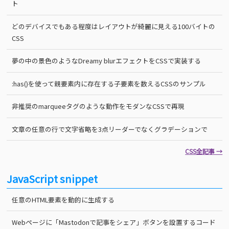
ト
どのデバイスでもある程度はレイアウトが綺麗に見える100バイトの
CSS
夢の中の景色のようなDreamy blurエフェクトをCSSで実装する
:has()を使って親要素内に存在する子要素を数えるCSSのサンプル
非推奨のmarqueeタグのような動作をモダンなCSSで再現
文章の任意の行で文字省略を3点リーダーでなくグラデーションで
CSS全記事 →
JavaScript snippet
任意のHTML要素を動的に生成する
Webページに「Mastodonで記事をシェア」ボタンを設置するコード