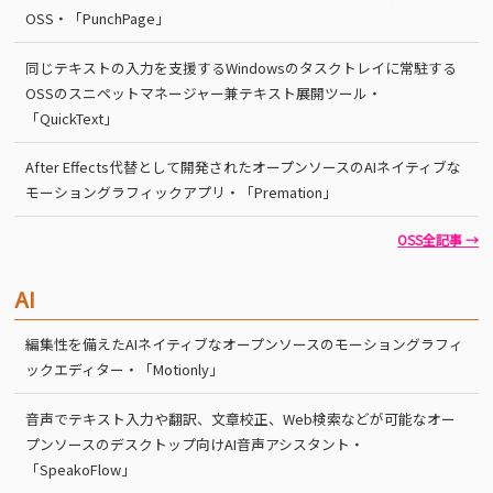
OSS・「PunchPage」
同じテキストの入力を支援するWindowsのタスクトレイに常駐する
OSSのスニペットマネージャー兼テキスト展開ツール・
「QuickText」
After Effects代替として開発されたオープンソースのAIネイティブな
モーショングラフィックアプリ・「Premation」
OSS全記事 →
AI
編集性を備えたAIネイティブなオープンソースのモーショングラフィ
ックエディター・「Motionly」
音声でテキスト入力や翻訳、文章校正、Web検索などが可能なオー
プンソースのデスクトップ向けAI音声アシスタント・
「SpeakoFlow」