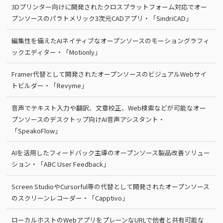
3Dプリンター向けに開発されたクロスプラットフォーム対応でオー
プンソースのパラトメリック3次元CADアプリ・「SindriCAD」
編集性を備えたAIネイティブなオープンソースのモーショングラフィ
ックエディター・「Motionly」
Framer代替として開発されたオープンソースのビジュアルWebサイ
トビルダー・「Revyme」
音声でテキスト入力や翻訳、文章校正、Web検索などが可能なオー
プンソースのデスクトップ向けAI音声アシスタント・
「SpeakoFlow」
AIを活用したフィードバック主導のオープンソース製品改善ソリュー
ション・「ABC User Feedback」
Screen StudioやCursorful等の代替として開発されたオープンソース
のスクリーンレコーダー・「Capptivo」
ローカルホストのWebアプリをプレーンなURLで他者と共有可能な