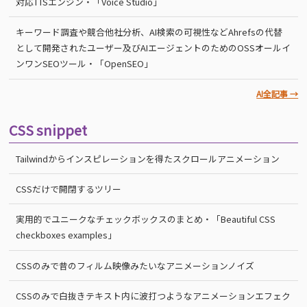
対応TTSエンジン・「Voice Studio」
キーワード調査や競合他社分析、AI検索の可視性などAhrefsの代替
として開発されたユーザー及びAIエージェントのためのOSSオールイ
ンワンSEOツール・「OpenSEO」
AI全記事 →
CSS snippet
Tailwindからインスピレーションを得たスクロールアニメーション
CSSだけで開閉するツリー
実用的でユニークなチェックボックスのまとめ・「Beautiful CSS
checkboxes examples」
CSSのみで昔のフィルム映像みたいなアニメーションノイズ
CSSのみで白抜きテキスト内に波打つようなアニメーションエフェク