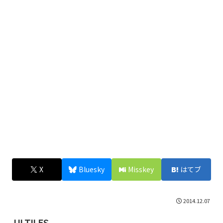
X
Bluesky
Misskey
はてブ
2014.12.07
UI TILES