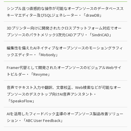
シンプル且つ直感的な操作が可能なオープンソースのデータベースス
キーマエディター及びSQLジェネレーター・「drawDB」
3Dプリンター向けに開発されたクロスプラットフォーム対応でオー
プンソースのパラトメリック3次元CADアプリ・「SindriCAD」
編集性を備えたAIネイティブなオープンソースのモーショングラフィ
ックエディター・「Motionly」
Framer代替として開発されたオープンソースのビジュアルWebサイ
トビルダー・「Revyme」
音声でテキスト入力や翻訳、文章校正、Web検索などが可能なオー
プンソースのデスクトップ向けAI音声アシスタント・
「SpeakoFlow」
AIを活用したフィードバック主導のオープンソース製品改善ソリュー
ション・「ABC User Feedback」