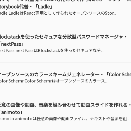
torybook代替・「Ladle」
adle LadleはReact専用として作られたオープンソースのStor...
Blockstackを使ったセキュアな分散型パスワードマネージャ・
nextPass」
extPass nextPassはBlockstackを使ったセキュアな分...
オープンソースのカラースキームジェネレーター・「Color Sche
olor Schemr Color Schemrはオープンソースのカラース...
任意の画像や動画、音楽を組み合わせて動画スライドを作れる
animoto」
nimoto animotoは任意の画像や動画ファイル、テキストや音源を組...