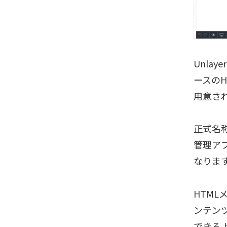
Unla
ースのHT
用意さ
正式名
管理ア
なりま
HTM
ンテン
できる