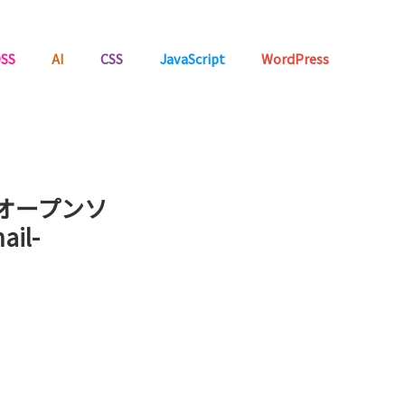
SS
AI
CSS
JavaScript
WordPress
オープンソ
il-