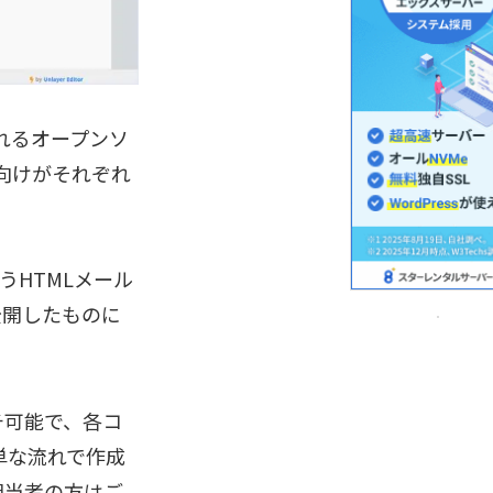
を作れるオープンソ
.js向けがそれぞれ
うHTMLメール
公開したものに
チ可能で、各コ
単な流れで作成
担当者の方はご