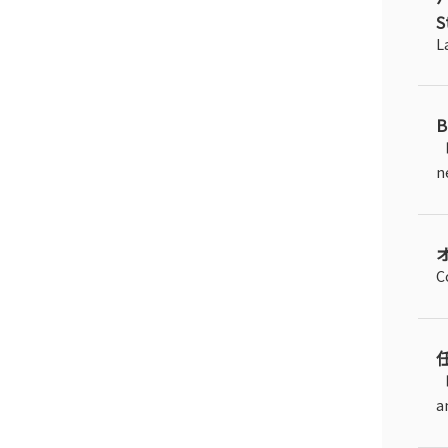
S
L
「
n
C
「
a