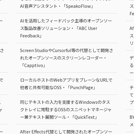
AI音声アシスタント・「SpeakoFlow」
ス
F
ー
AIを活用したフィードバック主導のオープンソー
ス製品改善ソリューション・「ABC User
A
Feedback」
ス
リ
発さ
Screen StudioやCursorful等の代替として開発さ
れたオープンソースのスクリーンレコーダー・
デ
「Capptivo」
る
ー
で
ローカルホストのWebアプリをプレーンなURLで
他者と共有可能なOSS・「PunchPage」
チ
て
ス
同じテキストの入力を支援するWindowsのタス
プ
ャ
クトレイに常駐するOSSのスニペットマネージャ
ー兼テキスト展開ツール・「QuickText」
B
メ
ー
After Effects代替として開発されたオープンソー