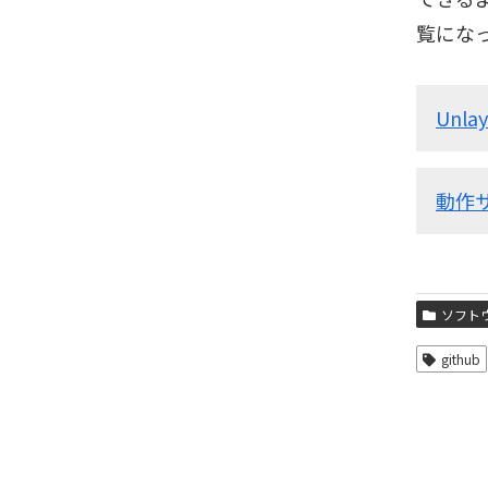
覧にな
Unlay
動作
ソフト
github