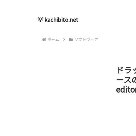
💡 kachibito.net
ホーム
ソフトウェア
ドラ
ースの
edit