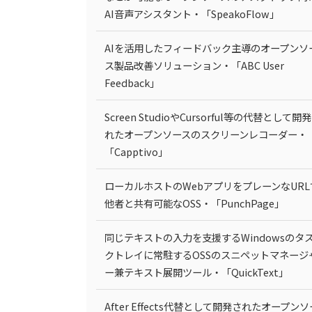
AI音声アシスタント・「SpeakoFlow」
AIを活用したフィードバック主導のオープンソ
ス製品改善ソリューション・「ABC User
Feedback」
Screen StudioやCursorful等の代替として開
れたオープンソースのスクリーンレコーダー・
「Capptivo」
ローカルホストのWebアプリをプレーンなURL
他者と共有可能なOSS・「PunchPage」
同じテキストの入力を支援するWindowsのタ
クトレイに常駐するOSSのスニペットマネージ
ー兼テキスト展開ツール・「QuickText」
After Effects代替として開発されたオープンソ