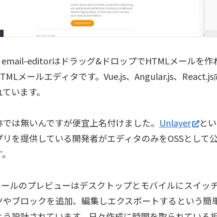
yer email-editorはドラッグ&ドロップでHTMLメール
MLメールエディタです。Vue.js、Angular.js、React
れています。
称では無いんですが便宜上名付けました。
Unlayer
とい
プリを提供している開発者がエディタのみをOSSとして
す。
Lメールのプレビューはデスクトップとモバイルにスイッ
ツやブロックを追加、編集しエクスポートするという簡
よう設計されています。日々作成に時間を取られている