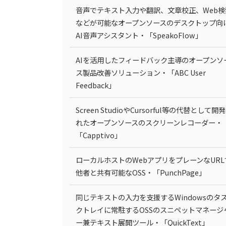
音声でテキスト入力や翻訳、文章校正、Web検
などが可能なオープンソースのデスクトップ向
AI音声アシスタント・「SpeakoFlow」
AIを活用したフィードバック主導のオープンソ
ス製品改善ソリューション・「ABC User
Feedback」
Screen StudioやCursorful等の代替として開
れたオープンソースのスクリーンレコーダー・
「Capptivo」
ローカルホストのWebアプリをプレーンなURL
他者と共有可能なOSS・「PunchPage」
同じテキストの入力を支援するWindowsのタ
クトレイに常駐するOSSのスニペットマネージ
ー兼テキスト展開ツール・「QuickText」