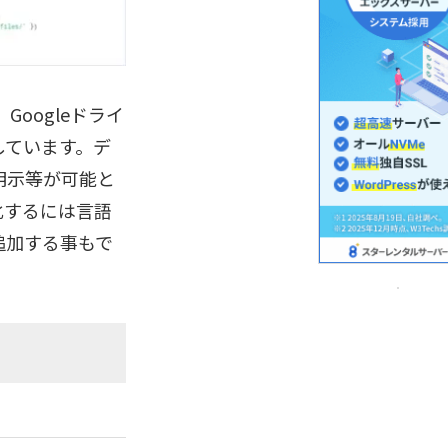
oogleドライ
応しています。デ
明示等が可能と
化するには言語
追加する事もで