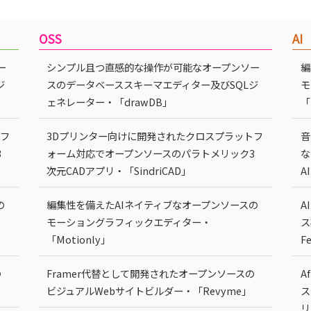
OSS
AI
ー
シンプル且つ直感的な操作が可能なオープンソー
編
ジ
スのデータベーススキーマエディター及びSQLジ
モ
ェネレーター・「drawDB」
「
トフ
3Dプリンター向けに開発されたクロスプラットフ
音
3
ォーム対応でオープンソースのパラトメリック3
な
次元CADアプリ・「SindriCAD」
A
の
編集性を備えたAIネイティブなオープンソースの
A
モーショングラフィックエディター・
ス
「Motionly」
F
の
Framer代替として開発されたオープンソースの
A
ビジュアルWebサイトビルダー・「Revyme」
ス
リ