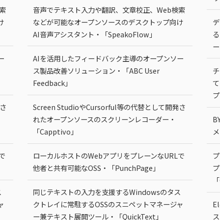
索
音声でテキスト入力や翻訳、文章校正、Web検索
け
などが可能なオープンソースのデスクトップ向け
デ
AI音声アシスタント・「SpeakoFlow」
る
ー
ー
AIを活用したフィードバック主導のオープンソー
ス製品改善ソリューション・「ABC User
チ
Feedback」
て
プ
発さ
Screen StudioやCursorful等の代替として開発さ
れたオープンソースのスクリーンレコーダー・
B
「Capptivo」
メ
で
ローカルホストのWebアプリをプレーンなURLで
プ
他者と共有可能なOSS・「PunchPage」
プ
「
ス
同じテキストの入力を支援するWindowsのタス
ャ
クトレイに常駐するOSSのスニペットマネージャ
E
ー兼テキスト展開ツール・「QuickText」
ス