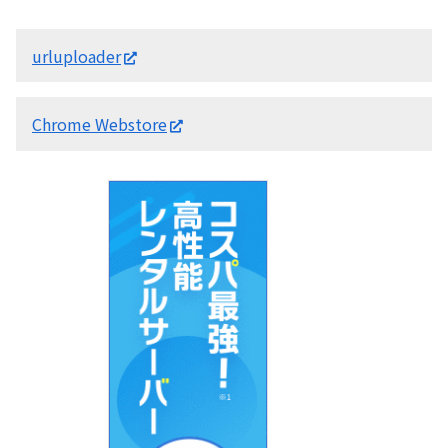
urluploader
Chrome Webstore