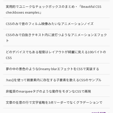
実用的でユニークなチェックボックスのまとめ・「Beautiful CSS
checkboxes examples」
CSSのみで昔のフィルム映像みたいなアニメーションノイズ
CSSのみで白抜きテキスト内に波打つようなアニメーションエフェク
ト
どのデバイスでもある程度はレイアウトが綺麗に見える100バイトの
CSS
夢の中の景色のようなDreamy blurエフェクトをCSSで実装する
:has()を使って親要素内に存在する子要素を数えるCSSのサンプル
非推奨のmarqueeタグのような動作をモダンなCSSで再現
文章の任意の行で文字省略を3点リーダーでなくグラデーションで