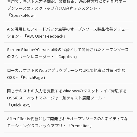
音声でテキスト入力や翻訳、文章校正、Web検索などが可能なオー
プンソースのデスクトップ向けAI音声アシスタント・
「SpeakoFlow」
AIを活用したフィードバック主導のオープンソース製品改善ソリュー
ション・「ABC User Feedback」
Screen StudioやCursorful等の代替として開発されたオープンソース
のスクリーンレコーダー・「Capptivo」
ローカルホストのWebアプリをプレーンなURLで他者と共有可能な
OSS・「PunchPage」
同じテキストの入力を支援するWindowsのタスクトレイに常駐する
OSSのスニペットマネージャー兼テキスト展開ツール・
「QuickText」
After Effects代替として開発されたオープンソースのAIネイティブな
モーショングラフィックアプリ・「Premation」