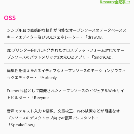
Resource全記事 →
OSS
シンプル且つ直感的な操作が可能なオープンソースのデータベースス
キーマエディター及びSQLジェネレーター・「drawDB」
3Dプリンター向けに開発されたクロスプラットフォーム対応でオー
プンソースのパラトメリック3次元CADアプリ・「SindriCAD」
編集性を備えたAIネイティブなオープンソースのモーショングラフィ
ックエディター・「Motionly」
Framer代替として開発されたオープンソースのビジュアルWebサイ
トビルダー・「Revyme」
音声でテキスト入力や翻訳、文章校正、Web検索などが可能なオー
プンソースのデスクトップ向けAI音声アシスタント・
「SpeakoFlow」