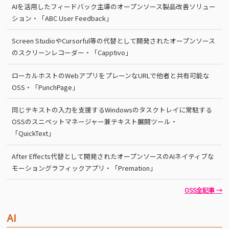
AIを活用したフィードバック主導のオープンソース製品改善ソリュー
ション・「ABC User Feedback」
Screen StudioやCursorful等の代替として開発されたオープンソース
のスクリーンレコーダー・「Capptivo」
ローカルホストのWebアプリをプレーンなURLで他者と共有可能な
OSS・「PunchPage」
同じテキストの入力を支援するWindowsのタスクトレイに常駐する
OSSのスニペットマネージャー兼テキスト展開ツール・
「QuickText」
After Effects代替として開発されたオープンソースのAIネイティブな
モーショングラフィックアプリ・「Premation」
OSS全記事 →
AI