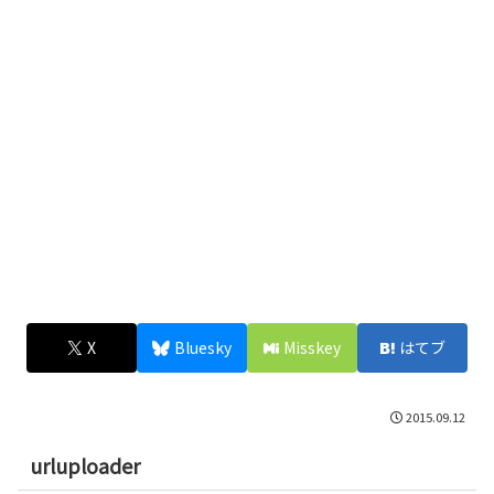
X
Bluesky
Misskey
はてブ
2015.09.12
urluploader