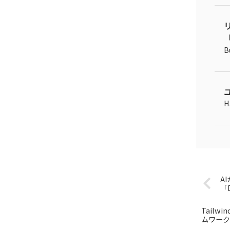
「
B
H
A
「D
Tail
ムワーク・