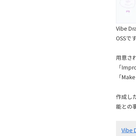
Vibe
OSSで
用意さ
「Imp
「Mak
作成し
能との事
Vibe 