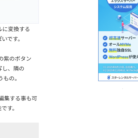
デルに変換する
ぽいです。
の紫のボタン
描写し、隣の
いうもの。
編集する事も可
能です。