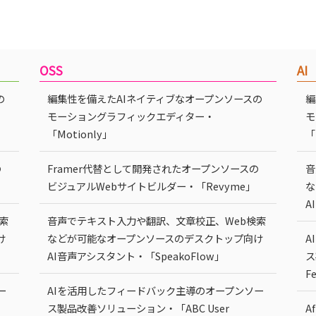
OSS
AI
の
編集性を備えたAIネイティブなオープンソースの
編
モーショングラフィックエディター・
モ
「Motionly」
「
の
Framer代替として開発されたオープンソースの
音
ビジュアルWebサイトビルダー・「Revyme」
な
A
索
音声でテキスト入力や翻訳、文章校正、Web検索
け
などが可能なオープンソースのデスクトップ向け
A
AI音声アシスタント・「SpeakoFlow」
ス
F
ー
AIを活用したフィードバック主導のオープンソー
ス製品改善ソリューション・「ABC User
A