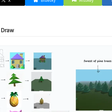
X
Bluesky
Misskey
 Draw