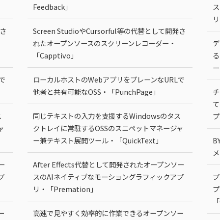
Feedback」
ス
リ
発さ
Screen StudioやCursorful等の代替として開発さ
れたオープンソースのスクリーンレコーダー・
デ
「Capptivo」
る
ー
で
ローカルホストのWebアプリをプレーンなURLで
他者と共有可能なOSS・「PunchPage」
チ
て
ス
同じテキストの入力を支援するWindowsのタス
プ
ャ
クトレイに常駐するOSSのスニペットマネージャ
ー兼テキスト展開ツール・「QuickText」
B
メ
ー
After Effects代替として開発されたオープンソー
プ
スのAIネイティブなモーショングラフィックアプ
プ
リ・「Premation」
プ
「
ー
高速で見やすく効率的に作業できるオープンソー