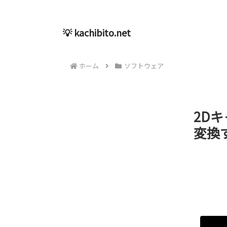
💡 kachibito.net
ホーム
ソフトウェア
2D
変換す