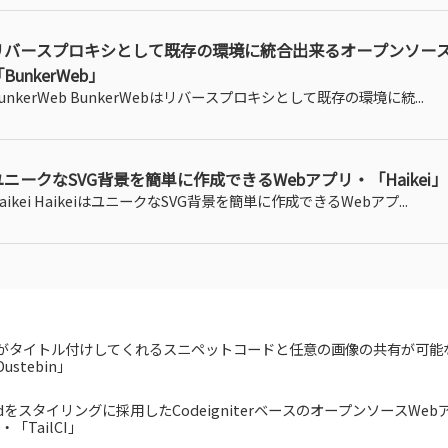
リバースプロキシとして既存の環境に統合出来るオープンソース
BunkerWeb」
unkerWeb BunkerWebはリバースプロキシとして既存の環境に統...
ユニークなSVG背景を簡単に作成できるWebアプリ・「Haikei」
aikei HaikeiはユニークなSVG背景を簡単に作成できるWebアプ...
Iがタイトル付けしてくれるスニペットコードと任意の画像の共有が可能な
ustebin」
windをスタイリングに採用したCodeigniterベースのオープンソースWe
「TailCI」