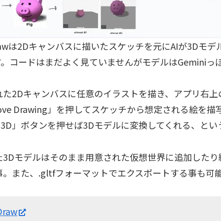
 Drawは2Dキャンバスに描いたスケッチを元にAIが3Dモ
す。コードはまだよく見ていませんがモデルはGeminiっ
れた2Dキャンバスに任意のイラストを描き、アプリ右上
rove Drawing」を押してスケッチから想定される絵を
e 3D」ボタンを押せば3Dモデルに変換してくれる、と
た3Dモデルはそのまま用意された仮想世界に追加したり
。また、.gltfフォーマットでエクスポートする事も可
Draw