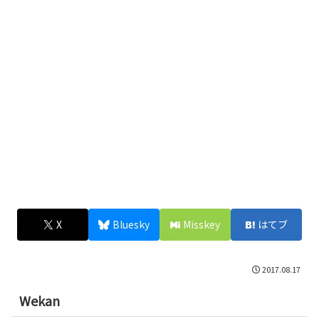
X
Bluesky
Misskey
はてブ
2017.08.17
Wekan