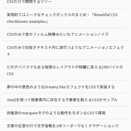
CSSだけで開閉するツリー
実用的でユニークなチェックボックスのまとめ・「Beautiful CSS
checkboxes examples」
CSSのみで昔のフィルム映像みたいなアニメーションノイズ
CSSのみで白抜きテキスト内に波打つようなアニメーションエフェク
ト
どのデバイスでもある程度はレイアウトが綺麗に見える100バイトの
CSS
夢の中の景色のようなDreamy blurエフェクトをCSSで実装する
:has()を使って親要素内に存在する子要素を数えるCSSのサンプル
非推奨のmarqueeタグのような動作をモダンなCSSで再現
文章の任意の行で文字省略を3点リーダーでなくグラデーションで