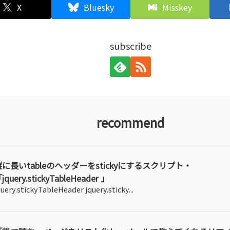
X
Bluesky
Misskey
subscribe
recommend
縦に長いtableのヘッダーをstickyにするスクリプト・
jquery.stickyTableHeader 」
query.stickyTableHeader jquery.sticky...