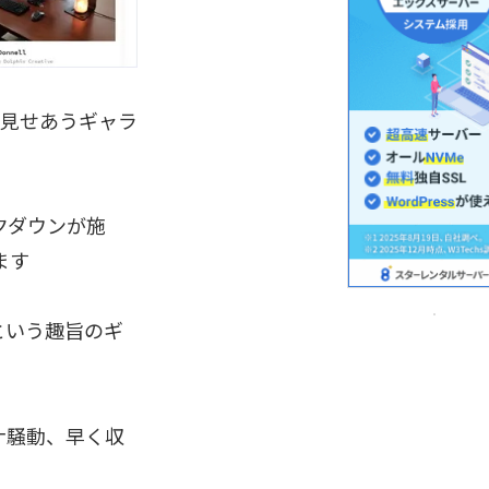
を見せあうギャラ
クダウンが施
ます
という趣旨のギ
ナ騒動、早く収