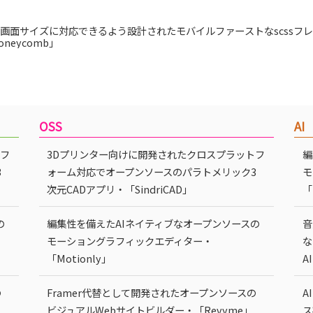
画面サイズに対応できるよう設計されたモバイルファーストなscssフ
neycomb」
OSS
AI
トフ
3Dプリンター向けに開発されたクロスプラットフ
編
3
ォーム対応でオープンソースのパラトメリック3
モ
次元CADアプリ・「SindriCAD」
「
の
編集性を備えたAIネイティブなオープンソースの
音
モーショングラフィックエディター・
な
「Motionly」
A
の
Framer代替として開発されたオープンソースの
A
ビジュアルWebサイトビルダー・「Revyme」
ス