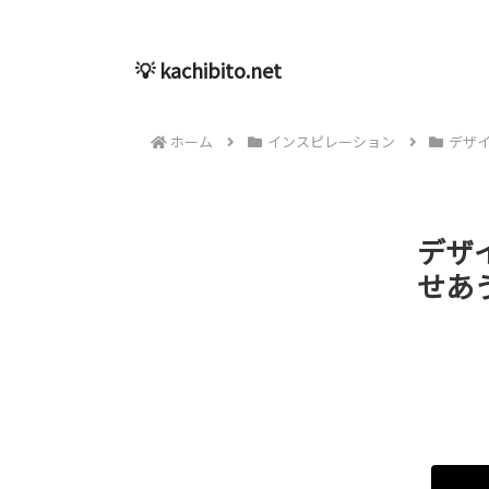
💡 kachibito.net
ホーム
インスピレーション
デザ
デザ
せあう