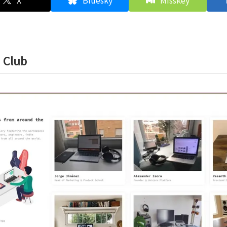
X
Bluesky
Misskey
 Club