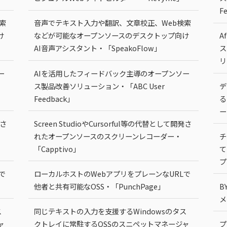
F
索
音声でテキスト入力や翻訳、文章校正、Web検索
け
などが可能なオープンソースのデスクトップ向け
A
AI音声アシスタント・「SpeakoFlow」
ス
リ
ー
AIを活用したフィードバック主導のオープンソー
ス製品改善ソリューション・「ABC User
デ
Feedback」
る
ー
発さ
Screen StudioやCursorful等の代替として開発さ
れたオープンソースのスクリーンレコーダー・
チ
「Capptivo」
て
プ
で
ローカルホストのWebアプリをプレーンなURLで
他者と共有可能なOSS・「PunchPage」
B
メ
ス
同じテキストの入力を支援するWindowsのタス
ャ
クトレイに常駐するOSSのスニペットマネージャ
プ