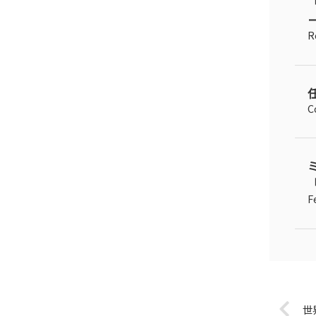
R
C
「
F
世