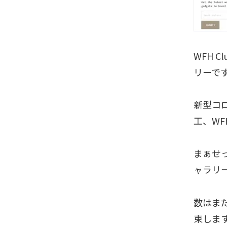
WFH 
リーで
新型コ
工、WF
まぁせ
ャラリ
数はま
束しま