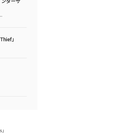
インダーサ
.
hief」
s」