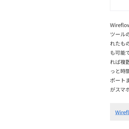
Wire
ツール
れたも
も可能
れば複
っと時
ポート
がスマ
Wiref