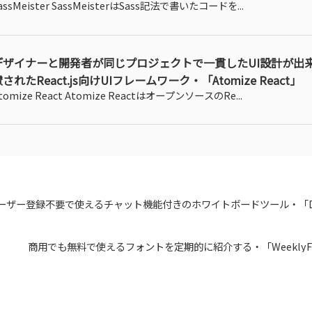
assMeister SassMeisterはSass記法で書いたコードを...
デザイナーと開発者が同じプロジェクトで一貫したUI設計が出
されたReact.js向けUIフレームワーク・「Atomize React」
tomize React Atomize ReactはオープンソースのRe...
ーザー登録不要で使えるチャット機能付きのホワイトボードツール・「Dra
商用でも無料で使えるフォントを定期的に紹介する・「WeeklyFon