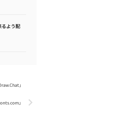
来るよう配
w.Chat」
ts.com」