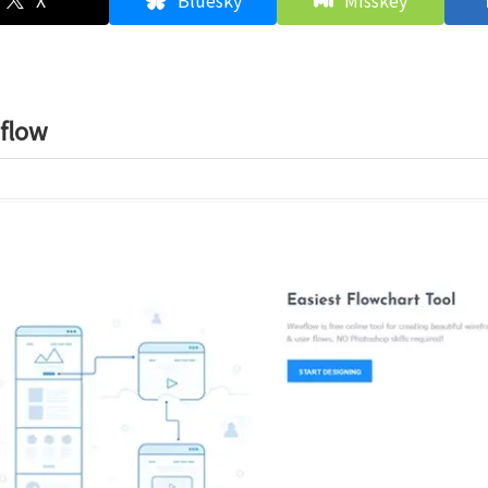
X
Bluesky
Misskey
flow