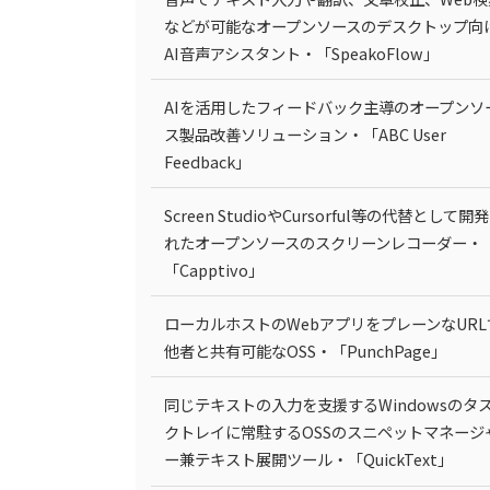
などが可能なオープンソースのデスクトップ向
AI音声アシスタント・「SpeakoFlow」
AIを活用したフィードバック主導のオープンソ
ス製品改善ソリューション・「ABC User
Feedback」
Screen StudioやCursorful等の代替として開
れたオープンソースのスクリーンレコーダー・
「Capptivo」
ローカルホストのWebアプリをプレーンなURL
他者と共有可能なOSS・「PunchPage」
同じテキストの入力を支援するWindowsのタ
クトレイに常駐するOSSのスニペットマネージ
ー兼テキスト展開ツール・「QuickText」