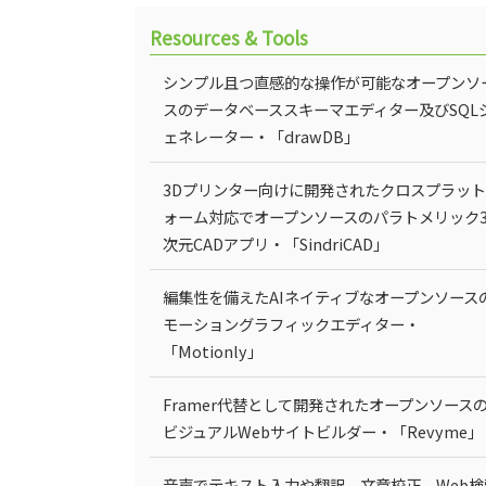
Resources & Tools
シンプル且つ直感的な操作が可能なオープンソ
スのデータベーススキーマエディター及びSQL
ェネレーター・「drawDB」
3Dプリンター向けに開発されたクロスプラッ
ォーム対応でオープンソースのパラトメリック
次元CADアプリ・「SindriCAD」
編集性を備えたAIネイティブなオープンソース
モーショングラフィックエディター・
「Motionly」
Framer代替として開発されたオープンソース
ビジュアルWebサイトビルダー・「Revyme」
音声でテキスト入力や翻訳、文章校正、Web検