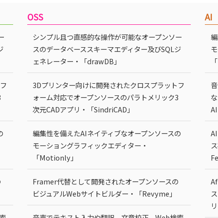
OSS
AI
ー
シンプル且つ直感的な操作が可能なオープンソー
編
ジ
スのデータベーススキーマエディター及びSQLジ
モ
ェネレーター・「drawDB」
「
トフ
3Dプリンター向けに開発されたクロスプラットフ
音
3
ォーム対応でオープンソースのパラトメリック3
な
次元CADアプリ・「SindriCAD」
A
の
編集性を備えたAIネイティブなオープンソースの
A
モーショングラフィックエディター・
ス
「Motionly」
F
の
Framer代替として開発されたオープンソースの
A
ビジュアルWebサイトビルダー・「Revyme」
ス
リ
索
音声でテキスト入力や翻訳、文章校正、Web検索