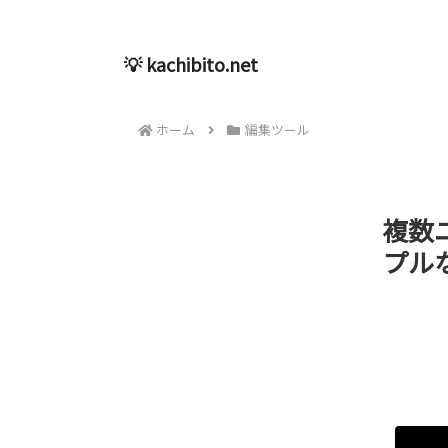
💡 kachibito.net
ホーム
編集ツール
複数
プル