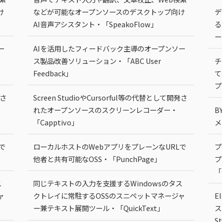
け
などが可能なオープンソースのデスクトップ向け
デ
AI音声アシスタント・「SpeakoFlow」
る
ー
ー
AIを活用したフィードバック主導のオープンソー
ス製品改善ソリューション・「ABC User
チ
Feedback」
て
プ
発さ
Screen StudioやCursorful等の代替として開発さ
れたオープンソースのスクリーンレコーダー・
B
「Capptivo」
メ
で
ローカルホストのWebアプリをプレーンなURLで
プ
他者と共有可能なOSS・「PunchPage」
プ
「
ス
同じテキストの入力を支援するWindowsのタス
ャ
クトレイに常駐するOSSのスニペットマネージャ
E
ー兼テキスト展開ツール・「QuickText」
ス
S