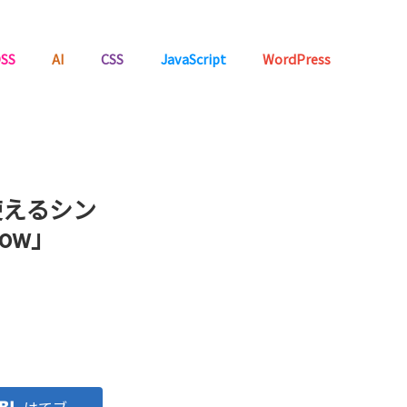
SS
AI
CSS
JavaScript
WordPress
使えるシン
ow」