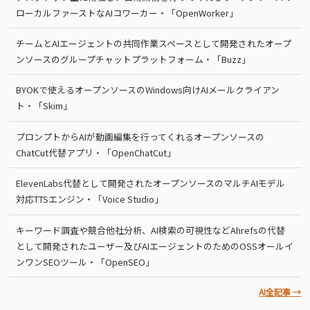
ローカルファーストなAIコワーカー・「OpenWorker」
チームとAIエージェントの共同作業スペースとして開発されたオープ
ンソースのグループチャットプラットフォーム・「Buzz」
BYOKで使えるオープンソースのWindows向けAIメールクライアン
ト・「Skim」
プロンプトからAIが動画編集を行ってくれるオープンソースの
ChatCut代替アプリ・「OpenChatCut」
ElevenLabs代替として開発されたオープンソースのマルチAIモデル
対応TTSエンジン・「Voice Studio」
キーワード調査や競合他社分析、AI検索の可視性などAhrefsの代替
として開発されたユーザー及びAIエージェントのためのOSSオールイ
ンワンSEOツール・「OpenSEO」
AI全記事 →