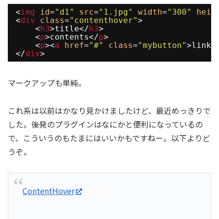
<
img
id
=
"d1"
src
=
"1.jpg"
width
=
"300"
heig
<
div
class
=
"contenthover"
>
<
h3
>title</
h3
>
<
p
>contents</
p
>
<
p
><
a
href
=
"#"
class
=
"mybutton"
>link<
</
div
>
マークアップも単純。
これ系は以前はかなり見かけましたけど、最近めっきりで
した。後発のプラグインはなにかと便利になっているの
で、こういうのもたまにはいいかもですねー。以下よりど
うぞ。
ContentHover