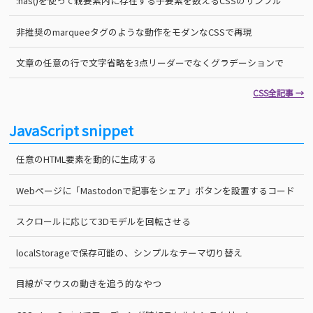
:has()を使って親要素内に存在する子要素を数えるCSSのサンプル
非推奨のmarqueeタグのような動作をモダンなCSSで再現
文章の任意の行で文字省略を3点リーダーでなくグラデーションで
CSS全記事 →
JavaScript snippet
任意のHTML要素を動的に生成する
Webページに「Mastodonで記事をシェア」ボタンを設置するコード
スクロールに応じて3Dモデルを回転させる
localStorageで保存可能の、シンプルなテーマ切り替え
目線がマウスの動きを追う的なやつ