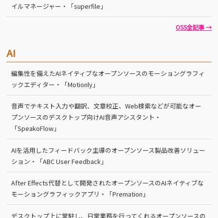
イルマネージャー・「superfile」
OSS全記事 →
AI
編集性を備えたAIネイティブなオープンソースのモーショングラフィ
ックエディター・「Motionly」
音声でテキスト入力や翻訳、文章校正、Web検索などが可能なオー
プンソースのデスクトップ向けAI音声アシスタント・
「SpeakoFlow」
AIを活用したフィードバック主導のオープンソース製品改善ソリュー
ション・「ABC User Feedback」
After Effects代替として開発されたオープンソースのAIネイティブな
モーショングラフィックアプリ・「Premation」
デスクトップ上に常駐し、日常業務を行ってくれるオープンソースの