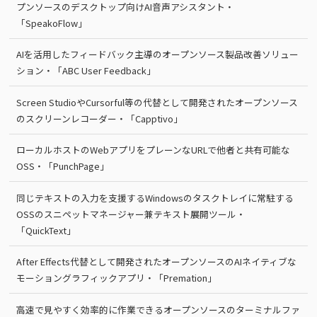
プンソースのデスクトップ向けAI音声アシスタント・
「SpeakoFlow」
AIを活用したフィードバック主導のオープンソース製品改善ソリュー
ション・「ABC User Feedback」
Screen StudioやCursorful等の代替として開発されたオープンソース
のスクリーンレコーダー・「Capptivo」
ローカルホストのWebアプリをプレーンなURLで他者と共有可能な
OSS・「PunchPage」
同じテキストの入力を支援するWindowsのタスクトレイに常駐する
OSSのスニペットマネージャー兼テキスト展開ツール・
「QuickText」
After Effects代替として開発されたオープンソースのAIネイティブな
モーショングラフィックアプリ・「Premation」
高速で見やすく効率的に作業できるオープンソースのターミナルファ