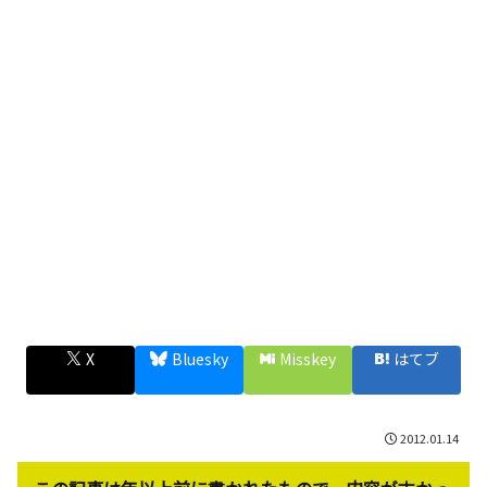
X
Bluesky
Misskey
はてブ
2012.01.14