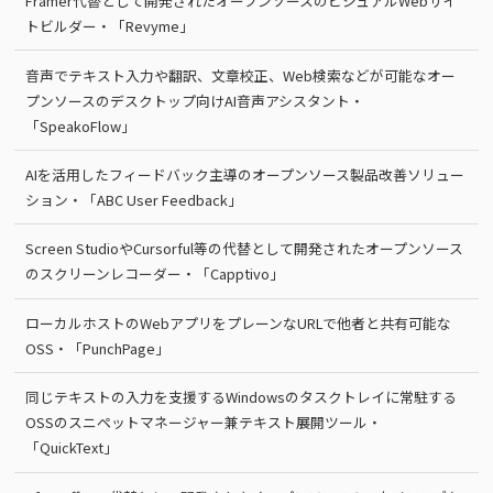
Framer代替として開発されたオープンソースのビジュアルWebサイ
トビルダー・「Revyme」
音声でテキスト入力や翻訳、文章校正、Web検索などが可能なオー
プンソースのデスクトップ向けAI音声アシスタント・
「SpeakoFlow」
AIを活用したフィードバック主導のオープンソース製品改善ソリュー
ション・「ABC User Feedback」
Screen StudioやCursorful等の代替として開発されたオープンソース
のスクリーンレコーダー・「Capptivo」
ローカルホストのWebアプリをプレーンなURLで他者と共有可能な
OSS・「PunchPage」
同じテキストの入力を支援するWindowsのタスクトレイに常駐する
OSSのスニペットマネージャー兼テキスト展開ツール・
「QuickText」