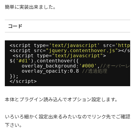
簡単に実装出来ました。
コード
<script type=
'text/javascript'
src=
'http:
<script src=
"jquery.contenthover.js"
></sc
<script type=
"text/javascript"
>
$(
'#d1'
).contenthover({
overlay_background:
'#000'
,
//オーバーレ
overlay_opacity:0.8 
//透過処理
});
</script>
本体とプラグイン読み込んでオプション設定します。
いろいろ細かく設定出来るみたいなのでリンク先でご確認
下さい。