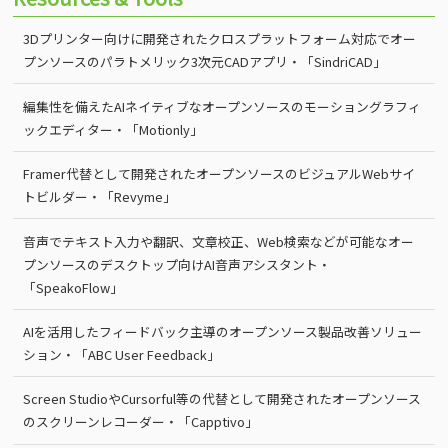
3Dプリンター向けに開発されたクロスプラットフォーム対応でオー
プンソースのパラトメリック3次元CADアプリ・「SindriCAD」
編集性を備えたAIネイティブなオープンソースのモーショングラフィ
ックエディター・「Motionly」
Framer代替として開発されたオープンソースのビジュアルWebサイ
トビルダー・「Revyme」
音声でテキスト入力や翻訳、文章校正、Web検索などが可能なオー
プンソースのデスクトップ向けAI音声アシスタント・
「SpeakoFlow」
AIを活用したフィードバック主導のオープンソース製品改善ソリュー
ション・「ABC User Feedback」
Screen StudioやCursorful等の代替として開発されたオープンソース
のスクリーンレコーダー・「Capptivo」