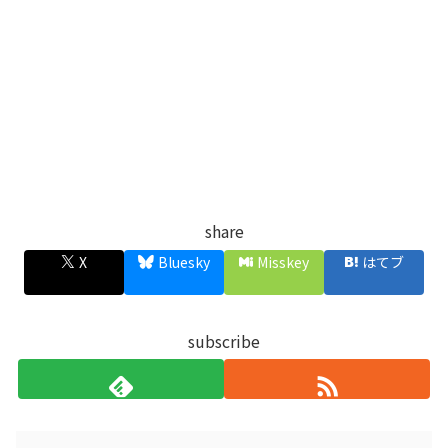
share
X
Bluesky
Misskey
はてブ
subscribe