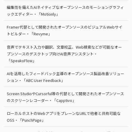
編集性を備えたAIネイティブなオープンソースのモーショングラフィ
ックエディター・「Motionly」
Framer代替として開発されたオープンソースのビジュアルWebサイ
トビルダー・「Revyme」
音声でテキスト入力や翻訳、文章校正、Web検索などが可能なオー
プンソースのデスクトップ向けAI音声アシスタント・
「SpeakoFlow」
AIを活用したフィードバック主導のオープンソース製品改善ソリュー
ション・「ABC User Feedback」
Screen StudioやCursorful等の代替として開発されたオープンソース
のスクリーンレコーダー・「Capptivo」
ローカルホストのWebアプリをプレーンなURLで他者と共有可能な
OSS・「PunchPage」