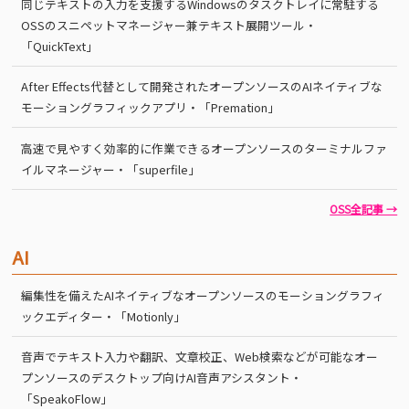
同じテキストの入力を支援するWindowsのタスクトレイに常駐する
OSSのスニペットマネージャー兼テキスト展開ツール・
「QuickText」
After Effects代替として開発されたオープンソースのAIネイティブな
モーショングラフィックアプリ・「Premation」
高速で見やすく効率的に作業できるオープンソースのターミナルファ
イルマネージャー・「superfile」
OSS全記事 →
AI
編集性を備えたAIネイティブなオープンソースのモーショングラフィ
ックエディター・「Motionly」
音声でテキスト入力や翻訳、文章校正、Web検索などが可能なオー
プンソースのデスクトップ向けAI音声アシスタント・
「SpeakoFlow」