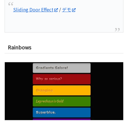
Sliding Door Effect
/
デモ
Rainbows