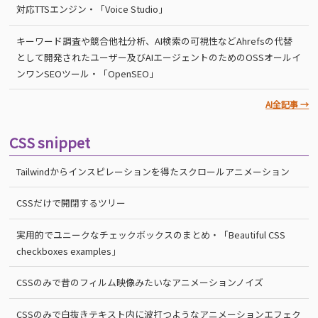
対応TTSエンジン・「Voice Studio」
キーワード調査や競合他社分析、AI検索の可視性などAhrefsの代替
として開発されたユーザー及びAIエージェントのためのOSSオールイ
ンワンSEOツール・「OpenSEO」
AI全記事 →
CSS snippet
Tailwindからインスピレーションを得たスクロールアニメーション
CSSだけで開閉するツリー
実用的でユニークなチェックボックスのまとめ・「Beautiful CSS
checkboxes examples」
CSSのみで昔のフィルム映像みたいなアニメーションノイズ
CSSのみで白抜きテキスト内に波打つようなアニメーションエフェク