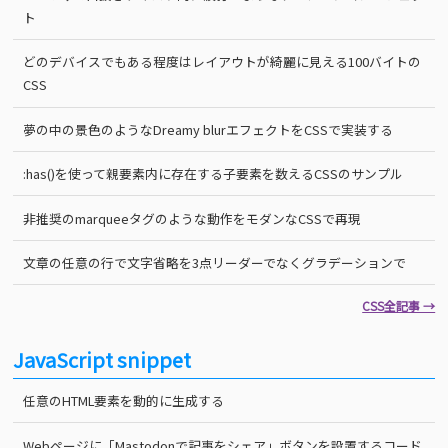
ト
どのデバイスでもある程度はレイアウトが綺麗に見える100バイトの
CSS
夢の中の景色のようなDreamy blurエフェクトをCSSで実装する
:has()を使って親要素内に存在する子要素を数えるCSSのサンプル
非推奨のmarqueeタグのような動作をモダンなCSSで再現
文章の任意の行で文字省略を3点リーダーでなくグラデーションで
CSS全記事 →
JavaScript snippet
任意のHTML要素を動的に生成する
Webページに「Mastodonで記事をシェア」ボタンを設置するコード