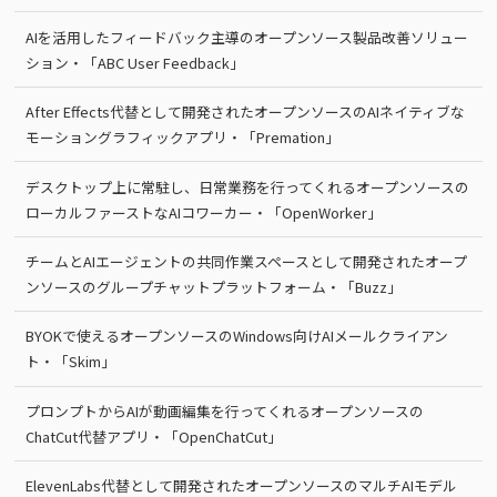
AIを活用したフィードバック主導のオープンソース製品改善ソリュー
ション・「ABC User Feedback」
After Effects代替として開発されたオープンソースのAIネイティブな
モーショングラフィックアプリ・「Premation」
デスクトップ上に常駐し、日常業務を行ってくれるオープンソースの
ローカルファーストなAIコワーカー・「OpenWorker」
チームとAIエージェントの共同作業スペースとして開発されたオープ
ンソースのグループチャットプラットフォーム・「Buzz」
BYOKで使えるオープンソースのWindows向けAIメールクライアン
ト・「Skim」
プロンプトからAIが動画編集を行ってくれるオープンソースの
ChatCut代替アプリ・「OpenChatCut」
ElevenLabs代替として開発されたオープンソースのマルチAIモデル