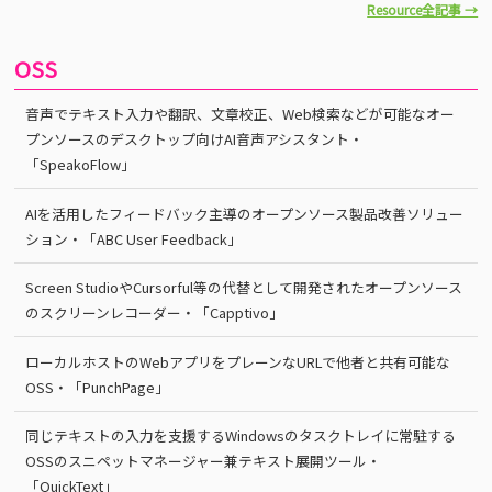
Resource全記事 →
OSS
音声でテキスト入力や翻訳、文章校正、Web検索などが可能なオー
プンソースのデスクトップ向けAI音声アシスタント・
「SpeakoFlow」
AIを活用したフィードバック主導のオープンソース製品改善ソリュー
ション・「ABC User Feedback」
Screen StudioやCursorful等の代替として開発されたオープンソース
のスクリーンレコーダー・「Capptivo」
ローカルホストのWebアプリをプレーンなURLで他者と共有可能な
OSS・「PunchPage」
同じテキストの入力を支援するWindowsのタスクトレイに常駐する
OSSのスニペットマネージャー兼テキスト展開ツール・
「QuickText」