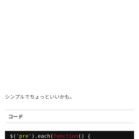
シンプルでちょっといいかも。
コード
$(
'pre'
).each(
function
() {