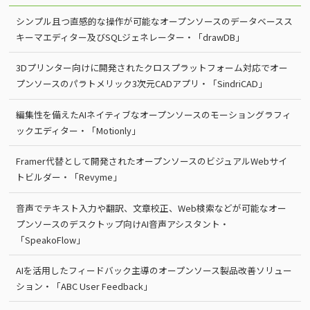
シンプル且つ直感的な操作が可能なオープンソースのデータベースス
キーマエディター及びSQLジェネレーター・「drawDB」
3Dプリンター向けに開発されたクロスプラットフォーム対応でオー
プンソースのパラトメリック3次元CADアプリ・「SindriCAD」
編集性を備えたAIネイティブなオープンソースのモーショングラフィ
ックエディター・「Motionly」
Framer代替として開発されたオープンソースのビジュアルWebサイ
トビルダー・「Revyme」
音声でテキスト入力や翻訳、文章校正、Web検索などが可能なオー
プンソースのデスクトップ向けAI音声アシスタント・
「SpeakoFlow」
AIを活用したフィードバック主導のオープンソース製品改善ソリュー
ション・「ABC User Feedback」