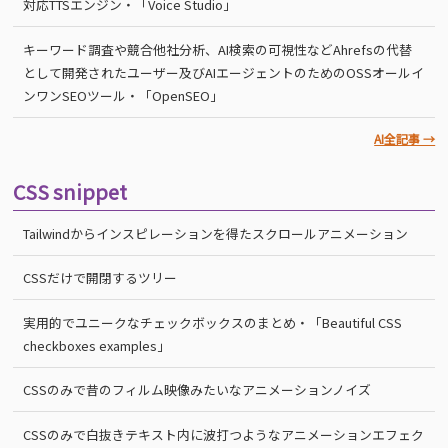
対応TTSエンジン・「Voice Studio」
キーワード調査や競合他社分析、AI検索の可視性などAhrefsの代替
として開発されたユーザー及びAIエージェントのためのOSSオールイ
ンワンSEOツール・「OpenSEO」
AI全記事 →
CSS snippet
Tailwindからインスピレーションを得たスクロールアニメーション
CSSだけで開閉するツリー
実用的でユニークなチェックボックスのまとめ・「Beautiful CSS
checkboxes examples」
CSSのみで昔のフィルム映像みたいなアニメーションノイズ
CSSのみで白抜きテキスト内に波打つようなアニメーションエフェク