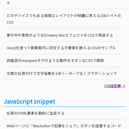
ト
どのデバイスでもある程度はレイアウトが綺麗に見える100バイトの
CSS
夢の中の景色のようなDreamy blurエフェクトをCSSで実装する
:has()を使って親要素内に存在する子要素を数えるCSSのサンプル
非推奨のmarqueeタグのような動作をモダンなCSSで再現
文章の任意の行で文字省略を3点リーダーでなくグラデーションで
CSS全記事 →
JavaScript snippet
任意のHTML要素を動的に生成する
Webページに「Mastodonで記事をシェア」ボタンを設置するコード