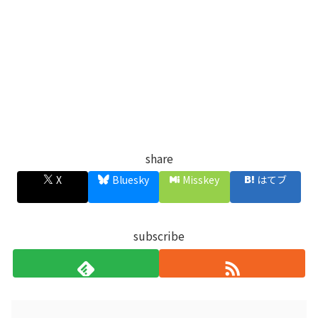
share
X
Bluesky
Misskey
はてブ
subscribe