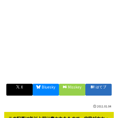
X
Bluesky
Misskey
はてブ
2011.01.04