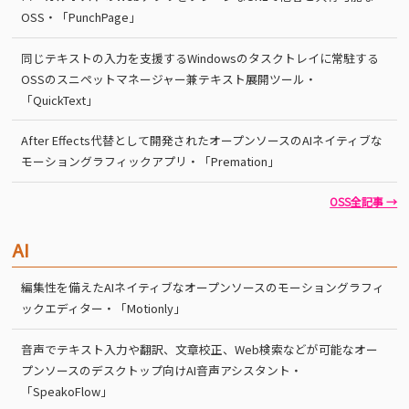
OSS・「PunchPage」
同じテキストの入力を支援するWindowsのタスクトレイに常駐する
OSSのスニペットマネージャー兼テキスト展開ツール・
「QuickText」
After Effects代替として開発されたオープンソースのAIネイティブな
モーショングラフィックアプリ・「Premation」
OSS全記事 →
AI
編集性を備えたAIネイティブなオープンソースのモーショングラフィ
ックエディター・「Motionly」
音声でテキスト入力や翻訳、文章校正、Web検索などが可能なオー
プンソースのデスクトップ向けAI音声アシスタント・
「SpeakoFlow」