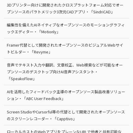
3Dプリンター向けに開発されたクロスプラットフォーム対応でオー
プンソースのパラトメリック3次元CADアプリ・「SindriCAD」
編集性を備えたAIネイティブなオープンソースのモーショングラフィ
ックエディター・「Motionly」
Framer代替として開発されたオープンソースのビジュアルWebサイ
トビルダー・「Revyme」
音声でテキスト入力や翻訳、文章校正、Web検索などが可能なオー
プンソースのデスクトップ向けAI音声アシスタント・
「SpeakoFlow」
AIを活用したフィードバック主導のオープンソース製品改善ソリュー
ション・「ABC User Feedback」
Screen StudioやCursorful等の代替として開発されたオープンソース
のスクリーンレコーダー・「Capptivo」
ローカルホストのWebアプリをプレーンなURLで他者と共有可能な