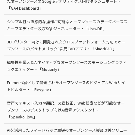
たオープンソースのGoogleアナリティクス向けダッシュボード・
「GA4 Dashboard」
シンプル且つ直感的な操作が可能なオープンソースのデータベースス
キーマエディター及びSQLジェネレーター・「drawDB」
3Dプリンター向けに開発されたクロスプラットフォーム対応でオー
プンソースのパラトメリック3次元CADアプリ・「SindriCAD」
編集性を備えたAIネイティブなオープンソースのモーショングラフィ
ックエディター・「Motionly」
Framer代替として開発されたオープンソースのビジュアルWebサイ
トビルダー・「Revyme」
音声でテキスト入力や翻訳、文章校正、Web検索などが可能なオー
プンソースのデスクトップ向けAI音声アシスタント・
「SpeakoFlow」
AIを活用したフィードバック主導のオープンソース製品改善ソリュー