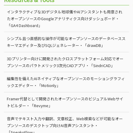
インタラクティブな3Dデジタル地球儀やAIアシスタントも用意され
たオープンソースのGoogleアナリティクス向けダッシュボード・
「GA4 Dashboard」
シンプル且つ直感的な操作が可能なオープンソースのデータベースス
キーマエディター及びSQLジェネレーター・「drawDB」
3Dプリンター向けに開発されたクロスプラットフォーム対応でオー
プンソースのパラトメリック3次元CADアプリ・「SindriCAD」
編集性を備えたAIネイティブなオープンソースのモーショングラフィ
ックエディター・「Motionly」
Framer代替として開発されたオープンソースのビジュアルWebサイ
トビルダー・「Revyme」
音声でテキスト入力や翻訳、文章校正、Web検索などが可能なオー
プンソースのデスクトップ向けAI音声アシスタント・
「SpeakoFlow」