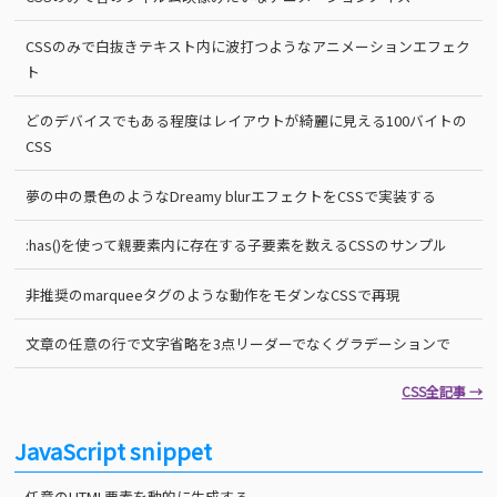
CSSのみで白抜きテキスト内に波打つようなアニメーションエフェク
ト
どのデバイスでもある程度はレイアウトが綺麗に見える100バイトの
CSS
夢の中の景色のようなDreamy blurエフェクトをCSSで実装する
:has()を使って親要素内に存在する子要素を数えるCSSのサンプル
非推奨のmarqueeタグのような動作をモダンなCSSで再現
文章の任意の行で文字省略を3点リーダーでなくグラデーションで
CSS全記事 →
JavaScript snippet
任意のHTML要素を動的に生成する