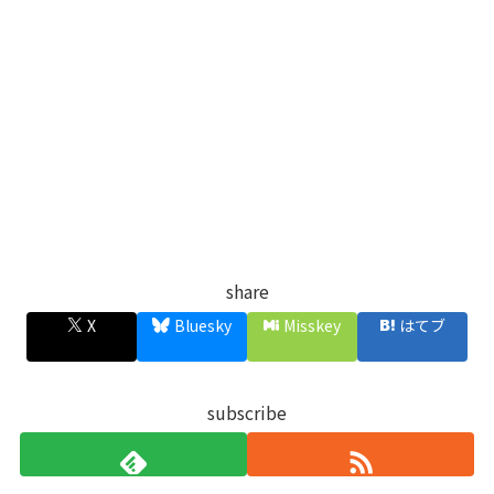
share
X
Bluesky
Misskey
はてブ
subscribe