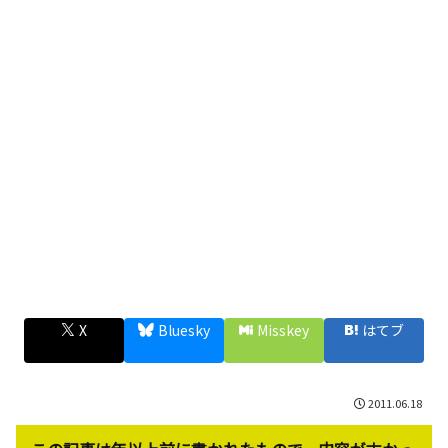
X
Bluesky
Misskey
はてブ
2011.06.18