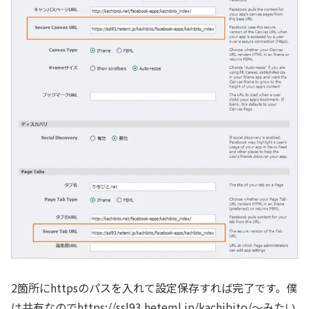
2箇所にhttpsのパスを入れて設定保存すれば完了です。僕
は共有なのでhttps://ssl93.heteml.jp/kachibito/～みたい