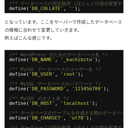
/** データベースの照合順序 (ほとんどの場合変更する
define(
'DB_COLLATE'
, 
''
);
となっています。ここをサーバーで作成したデータベース
の情報に合わせて変更していきます。
例えばこんな感じです。
/** WordPress のためのデータベース名 */
define(
'DB_NAME'
, 
'_kachibito'
);
/** MySQL データベースのユーザー名 */
define(
'DB_USER'
, 
'root'
);
/** MySQL データベースのパスワード */
define(
'DB_PASSWORD'
, 
'123456789'
);
/** MySQL のホスト名 */
define(
'DB_HOST'
, 
'localhost'
);
/** データベースのテーブルを作成する際のデータベー
define(
'DB_CHARSET'
, 
'utf8'
);
/** データベースの照合順序 (ほとんどの場合変更する