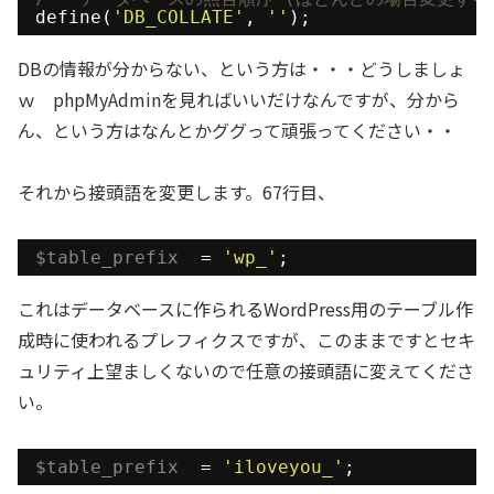
define(
'DB_COLLATE'
, 
''
);
DBの情報が分からない、という方は・・・どうしましょ
ｗ phpMyAdminを見ればいいだけなんですが、分から
ん、という方はなんとかググって頑張ってください・・
それから接頭語を変更します。67行目、
$table_prefix
= 
'wp_'
;
これはデータベースに作られるWordPress用のテーブル作
成時に使われるプレフィクスですが、このままですとセキ
ュリティ上望ましくないので任意の接頭語に変えてくださ
い。
$table_prefix
= 
'iloveyou_'
;