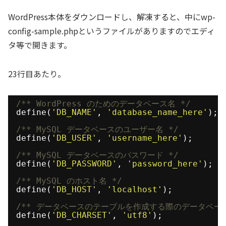
WordPress本体をダウンロードし、解凍すると、中にwp-
config-sample.phpというファイルがありますのでエディ
タ等で開きます。
23行目あたり。
/** WordPress のためのデータベース名 */
define(
'DB_NAME'
, 
'database_name_here'
);
/** MySQL データベースのユーザー名 */
define(
'DB_USER'
, 
'username_here'
);
/** MySQL データベースのパスワード */
define(
'DB_PASSWORD'
, 
'password_here'
);
/** MySQL のホスト名 */
define(
'DB_HOST'
, 
'localhost'
);
/** データベースのテーブルを作成する際のデータベー
define(
'DB_CHARSET'
, 
'utf8'
);