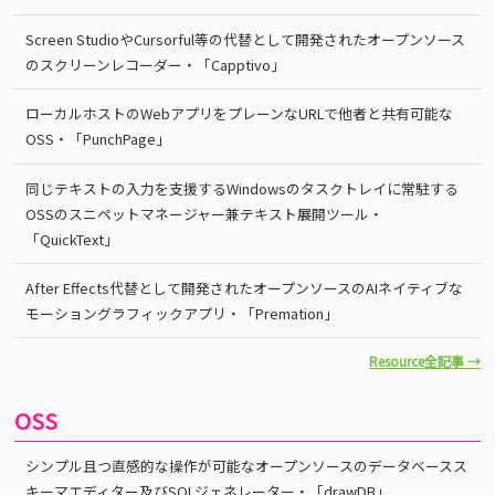
Screen StudioやCursorful等の代替として開発されたオープンソース
のスクリーンレコーダー・「Capptivo」
ローカルホストのWebアプリをプレーンなURLで他者と共有可能な
OSS・「PunchPage」
同じテキストの入力を支援するWindowsのタスクトレイに常駐する
OSSのスニペットマネージャー兼テキスト展開ツール・
「QuickText」
After Effects代替として開発されたオープンソースのAIネイティブな
モーショングラフィックアプリ・「Premation」
Resource全記事 →
OSS
シンプル且つ直感的な操作が可能なオープンソースのデータベースス
キーマエディター及びSQLジェネレーター・「drawDB」