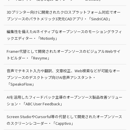
3Dプリンター向けに開発されたクロスプラットフォーム対応でオー
プンソースのパラトメリック3次元CADアプリ・「SindriCAD」
編集性を備えたAIネイティブなオープンソースのモーショングラフィ
ックエディター・「Motionly」
Framer代替として開発されたオープンソースのビジュアルWebサイ
トビルダー・「Revyme」
音声でテキスト入力や翻訳、文章校正、Web検索などが可能なオー
プンソースのデスクトップ向けAI音声アシスタント・
「SpeakoFlow」
AIを活用したフィードバック主導のオープンソース製品改善ソリュー
ション・「ABC User Feedback」
Screen StudioやCursorful等の代替として開発されたオープンソース
のスクリーンレコーダー・「Capptivo」