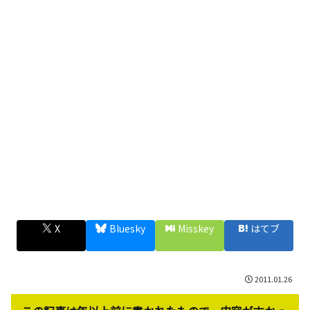
X
Bluesky
Misskey
はてブ
2011.01.26