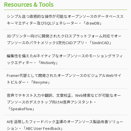
Resources & Tools
シンプル且つ直感的な操作が可能なオープンソースのデータベースス
キーマエディター及びSQLジェネレーター・「drawDB」
3Dプリンター向けに開発されたクロスプラットフォーム対応でオー
プンソースのパラトメリック3次元CADアプリ・「SindriCAD」
編集性を備えたAIネイティブなオープンソースのモーショングラフィ
ックエディター・「Motionly」
Framer代替として開発されたオープンソースのビジュアルWebサイ
トビルダー・「Revyme」
音声でテキスト入力や翻訳、文章校正、Web検索などが可能なオー
プンソースのデスクトップ向けAI音声アシスタント・
「SpeakoFlow」
AIを活用したフィードバック主導のオープンソース製品改善ソリュー
ション・「ABC User Feedback」