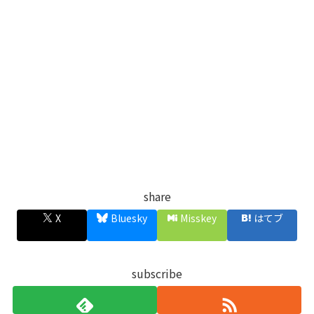
share
X
Bluesky
Misskey
はてブ
subscribe