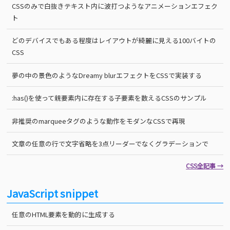
CSSのみで白抜きテキスト内に波打つようなアニメーションエフェク
ト
どのデバイスでもある程度はレイアウトが綺麗に見える100バイトの
CSS
夢の中の景色のようなDreamy blurエフェクトをCSSで実装する
:has()を使って親要素内に存在する子要素を数えるCSSのサンプル
非推奨のmarqueeタグのような動作をモダンなCSSで再現
文章の任意の行で文字省略を3点リーダーでなくグラデーションで
CSS全記事 →
JavaScript snippet
任意のHTML要素を動的に生成する