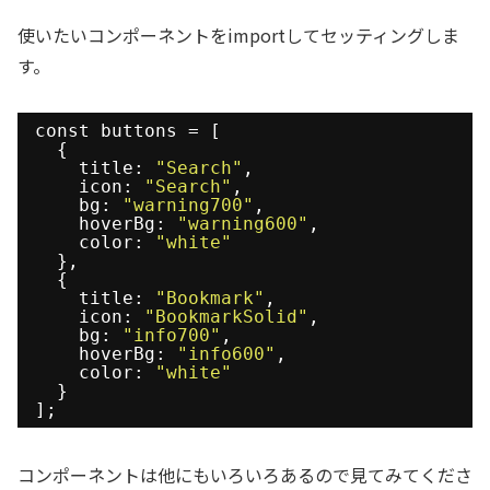
使いたいコンポーネントをimportしてセッティングしま
す。
const buttons = [
{
title: 
"Search"
,
icon: 
"Search"
,
bg: 
"warning700"
,
hoverBg: 
"warning600"
,
color: 
"white"
},
{
title: 
"Bookmark"
,
icon: 
"BookmarkSolid"
,
bg: 
"info700"
,
hoverBg: 
"info600"
,
color: 
"white"
}
];
コンポーネントは他にもいろいろあるので見てみてくださ