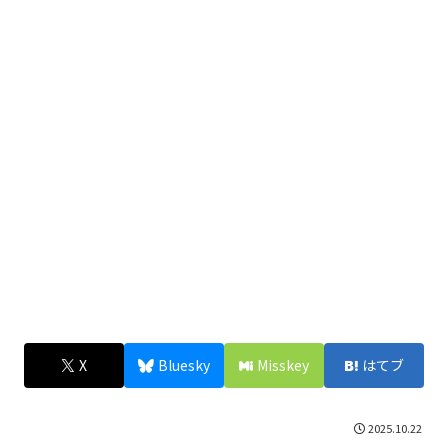
X
Bluesky
Misskey
はてブ
2025.10.22