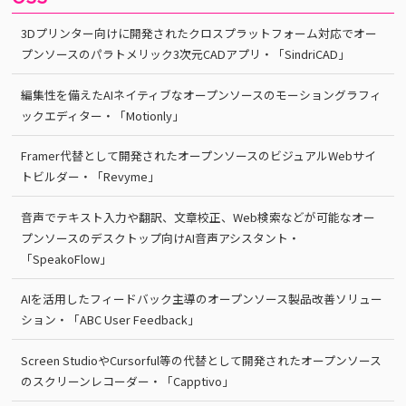
3Dプリンター向けに開発されたクロスプラットフォーム対応でオー
プンソースのパラトメリック3次元CADアプリ・「SindriCAD」
編集性を備えたAIネイティブなオープンソースのモーショングラフィ
ックエディター・「Motionly」
Framer代替として開発されたオープンソースのビジュアルWebサイ
トビルダー・「Revyme」
音声でテキスト入力や翻訳、文章校正、Web検索などが可能なオー
プンソースのデスクトップ向けAI音声アシスタント・
「SpeakoFlow」
AIを活用したフィードバック主導のオープンソース製品改善ソリュー
ション・「ABC User Feedback」
Screen StudioやCursorful等の代替として開発されたオープンソース
のスクリーンレコーダー・「Capptivo」