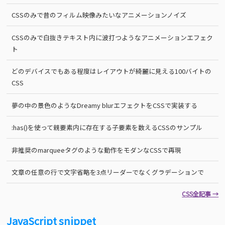
CSSのみで昔のフィルム映像みたいなアニメーションノイズ
CSSのみで白抜きテキスト内に波打つようなアニメーションエフェク
ト
どのデバイスでもある程度はレイアウトが綺麗に見える100バイトの
CSS
夢の中の景色のようなDreamy blurエフェクトをCSSで実装する
:has()を使って親要素内に存在する子要素を数えるCSSのサンプル
非推奨のmarqueeタグのような動作をモダンなCSSで再現
文章の任意の行で文字省略を3点リーダーでなくグラデーションで
CSS全記事 →
JavaScript snippet