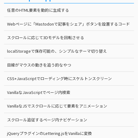
任意のHTML要素を動的に生成する
Webページに「Mastodonで記事をシェア」ボタンを設置するコード
スクロールに応じて3Dモデルを回転させる
localStorageで保存可能の、シンプルなテーマ切り替え
目線がマウスの動きを追う的なやつ
CSS+JavaScriptでローディング時にスケルトンスクリーン
VanillaなJavaScriptでページ内検索
VanillaなJSでスクロールに応じて要素をアニメーション
スクロール追従するページ内ナビゲーション
jQueryプラグインのLettering.jsをVanillaに変換