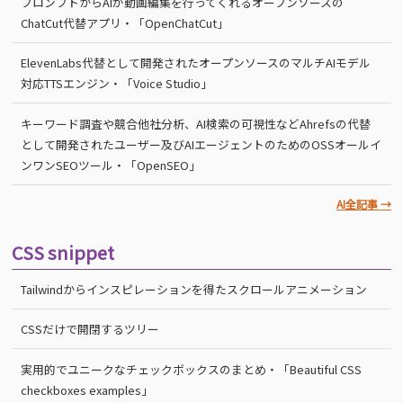
プロンプトからAIが動画編集を行ってくれるオープンソースの
ChatCut代替アプリ・「OpenChatCut」
ElevenLabs代替として開発されたオープンソースのマルチAIモデル
対応TTSエンジン・「Voice Studio」
キーワード調査や競合他社分析、AI検索の可視性などAhrefsの代替
として開発されたユーザー及びAIエージェントのためのOSSオールイ
ンワンSEOツール・「OpenSEO」
AI全記事 →
CSS snippet
Tailwindからインスピレーションを得たスクロールアニメーション
CSSだけで開閉するツリー
実用的でユニークなチェックボックスのまとめ・「Beautiful CSS
checkboxes examples」