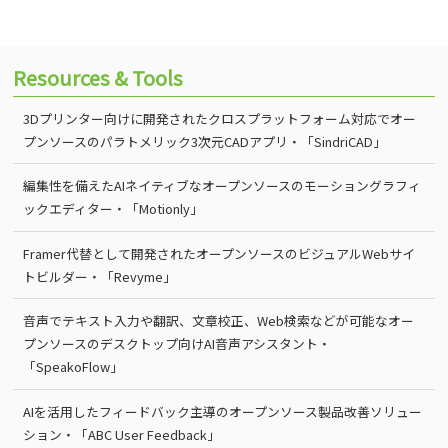
Resources & Tools
3Dプリンター向けに開発されたクロスプラットフォーム対応でオー
プンソースのパラトメリック3次元CADアプリ・「SindriCAD」
編集性を備えたAIネイティブなオープンソースのモーショングラフィ
ックエディター・「Motionly」
Framer代替として開発されたオープンソースのビジュアルWebサイ
トビルダー・「Revyme」
音声でテキスト入力や翻訳、文章校正、Web検索などが可能なオー
プンソースのデスクトップ向けAI音声アシスタント・
「SpeakoFlow」
AIを活用したフィードバック主導のオープンソース製品改善ソリュー
ション・「ABC User Feedback」