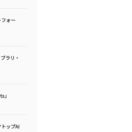
トフォー
イブラリ・
ts」
トップAI