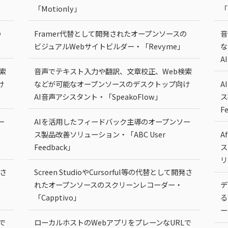
「Motionly」
「
の
Framer代替として開発されたオープンソースの
音
ビジュアルWebサイトビルダー・「Revyme」
な
A
索
音声でテキスト入力や翻訳、文章校正、Web検索
け
などが可能なオープンソースのデスクトップ向け
A
AI音声アシスタント・「SpeakoFlow」
ス
F
ー
AIを活用したフィードバック主導のオープンソー
ス製品改善ソリューション・「ABC User
A
Feedback」
ス
リ
発さ
Screen StudioやCursorful等の代替として開発さ
れたオープンソースのスクリーンレコーダー・
デ
「Capptivo」
る
ー
で
ローカルホストのWebアプリをプレーンなURLで