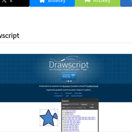
X
Bluesky
Misskey
script