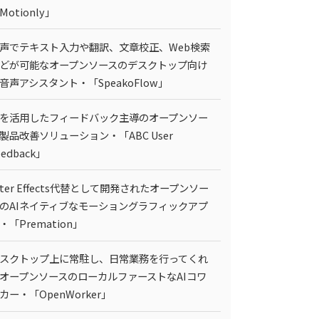
Motionly」
声でテキスト入力や翻訳、文章校正、Web検索
どが可能なオープンソースのデスクトップ向け
I音声アシスタント・「SpeakoFlow」
Iを活用したフィードバック主導のオープンソー
製品改善ソリューション・「ABC User
eedback」
fter Effects代替として開発されたオープンソー
のAIネイティブなモーショングラフィックアプ
・「Premation」
スクトップ上に常駐し、日常業務を行ってくれ
オープンソースのローカルファーストなAIコワ
カー・「OpenWorker」