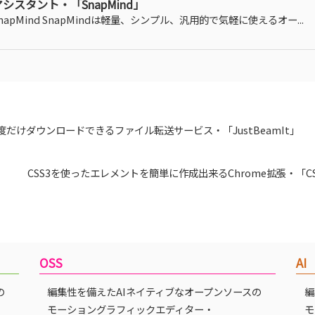
アシスタント・「SnapMind」
napMind SnapMindは軽量、シンプル、汎用的で気軽に使えるオー...
度だけダウンロードできるファイル転送サービス・「JustBeamIt」
CSS3を使ったエレメントを簡単に作成出来るChrome拡張・「CSS
OSS
AI
の
編集性を備えたAIネイティブなオープンソースの
編
モーショングラフィックエディター・
モ