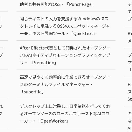
他者と共有可能なOSS・「PunchPage」
チ
て
ス
同じテキストの入力を支援するWindowsのタス
プ
ャ
クトレイに常駐するOSSのスニペットマネージャ
ー兼テキスト展開ツール・「QuickText」
B
メ
ー
After Effects代替として開発されたオープンソー
プ
スのAIネイティブなモーショングラフィックアプ
プ
リ・「Premation」
プ
「
ー
高速で見やすく効率的に作業できるオープンソー
スのターミナルファイルマネージャー・
E
「superfile」
ス
S
れ
デスクトップ上に常駐し、日常業務を行ってくれ
ワ
るオープンソースのローカルファーストなAIコワ
キ
ーカー・「OpenWorker」
な
A