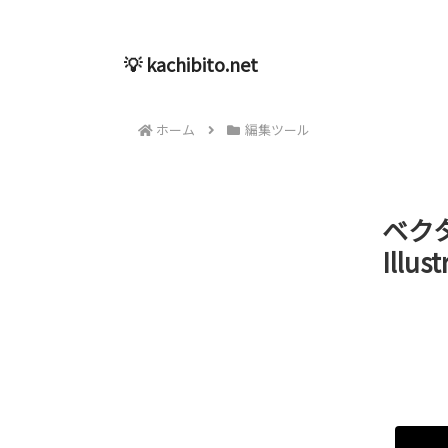
💡 kachibito.net
ホーム
編集ツール
ベク
Illu