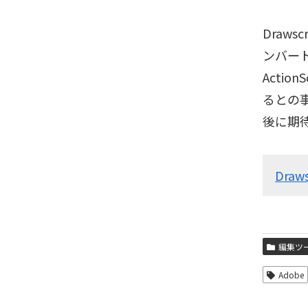
Draw
ンバー
Actio
るとの
後に期
Draws
編集ツ
Adobe