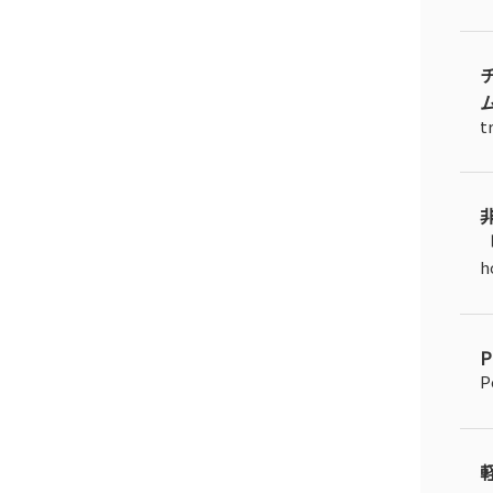
ム
t
「
h
P