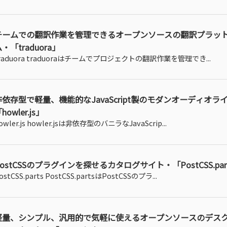
チームでの翻訳作業を管理できるオープンソースの翻訳プラッ
・「traduora」
raduora traduoraはチームでプロジェクトの翻訳作業を管理でき...
非依存型で軽量、機能的なJavaScript製のモダンオーディオラ
howler.js」
owler.js howler.jsは非依存型のバニラなJavaScrip...
PostCSSのプラグインを探せるカタログサイト・「PostCSS.par
ostCSS.parts PostCSS.partsはPostCSSのプラ...
軽量、シンプル、汎用的で気軽に使えるオープンソースのデスク