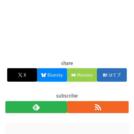
share
X
Bluesky
Misskey
はてブ
subscribe