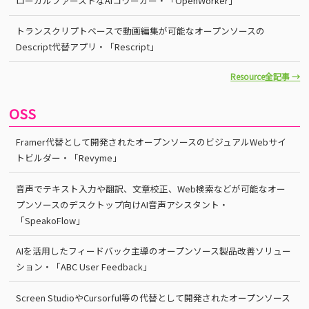
ローカルファーストなAIコワーカー・「OpenWorker」
トランスクリプトベースで動画編集が可能なオープンソースの
Descript代替アプリ・「Rescript」
Resource全記事 →
OSS
Framer代替として開発されたオープンソースのビジュアルWebサイ
トビルダー・「Revyme」
音声でテキスト入力や翻訳、文章校正、Web検索などが可能なオー
プンソースのデスクトップ向けAI音声アシスタント・
「SpeakoFlow」
AIを活用したフィードバック主導のオープンソース製品改善ソリュー
ション・「ABC User Feedback」
Screen StudioやCursorful等の代替として開発されたオープンソース