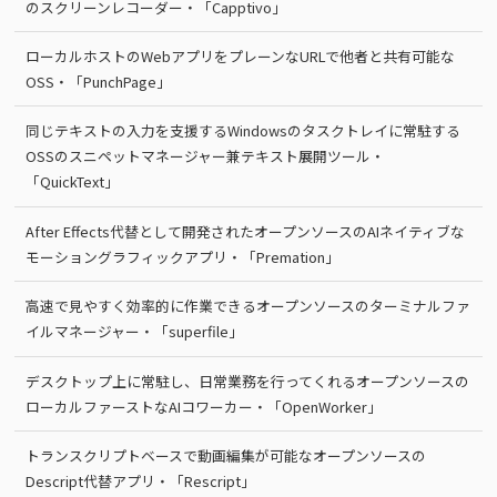
のスクリーンレコーダー・「Capptivo」
ローカルホストのWebアプリをプレーンなURLで他者と共有可能な
OSS・「PunchPage」
同じテキストの入力を支援するWindowsのタスクトレイに常駐する
OSSのスニペットマネージャー兼テキスト展開ツール・
「QuickText」
After Effects代替として開発されたオープンソースのAIネイティブな
モーショングラフィックアプリ・「Premation」
高速で見やすく効率的に作業できるオープンソースのターミナルファ
イルマネージャー・「superfile」
デスクトップ上に常駐し、日常業務を行ってくれるオープンソースの
ローカルファーストなAIコワーカー・「OpenWorker」
トランスクリプトベースで動画編集が可能なオープンソースの
Descript代替アプリ・「Rescript」