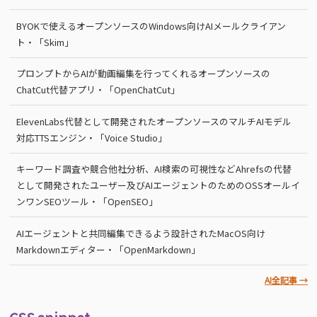
BYOKで使えるオープンソースのWindows向けAIメールクライアン
ト・「Skim」
プロンプトからAIが動画編集を行ってくれるオープンソースの
ChatCut代替アプリ・「OpenChatCut」
ElevenLabs代替として開発されたオープンソースのマルチAIモデル
対応TTSエンジン・「Voice Studio」
キーワード調査や競合他社分析、AI検索の可視性などAhrefsの代替
として開発されたユーザー及びAIエージェントのためのOSSオールイ
ンワンSEOツール・「OpenSEO」
AIエージェントと共同編集できるよう設計されたMacOS向け
Markdownエディター・「OpenMarkdown」
AI全記事 →