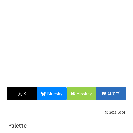
X
Bluesky
Misskey
はてブ
2022.10.01
Palette