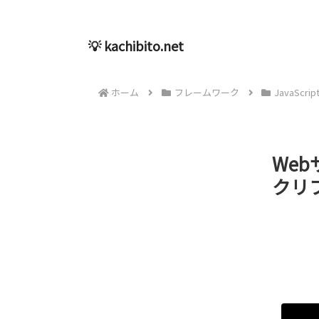
💡 kachibito.net
ホーム
フレームワーク
JavaScrip
We
クリプ