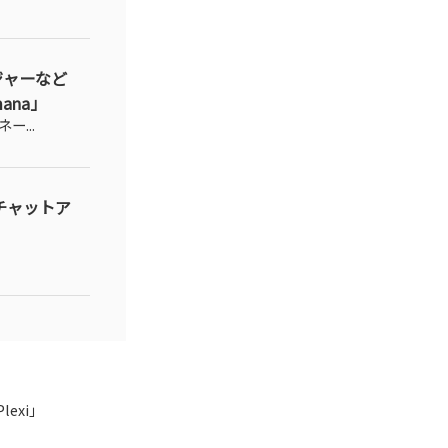
ジャーなど
na」
...
Iチャットア
exi」