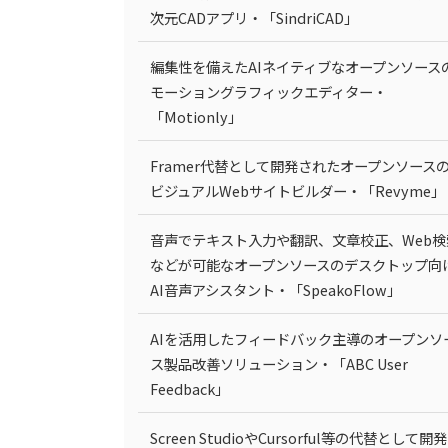
次元CADアプリ・「SindriCAD」
編集性を備えたAIネイティブなオープンソース
モーショングラフィックエディター・
「Motionly」
Framer代替として開発されたオープンソース
ビジュアルWebサイトビルダー・「Revyme」
音声でテキスト入力や翻訳、文章校正、Web検
などが可能なオープンソースのデスクトップ向
AI音声アシスタント・「SpeakoFlow」
AIを活用したフィードバック主導のオープンソ
ス製品改善ソリューション・「ABC User
Feedback」
Screen StudioやCursorful等の代替として開