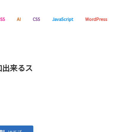
SS
AI
CSS
JavaScript
WordPress
加出来るス