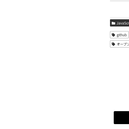
JavaScr
github
オープ