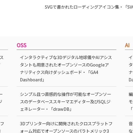
SVGで書かれたローディングアイコン集・「SVG L
OSS
AI
ス
インタラクティブな3Dデジタル地球儀やAIアシス
イ
ア
タントも用意されたオープンソースのGoogleア
タ
ナリティクス向けダッシュボード・「GA4
ナ
Dashboard」
D
ー
シンプル且つ直感的な操作が可能なオープンソー
編
ジ
スのデータベーススキーマエディター及びSQLジ
モ
ェネレーター・「drawDB」
「
トフ
3Dプリンター向けに開発されたクロスプラットフ
音
3
ォーム対応でオープンソースのパラトメリック3
な