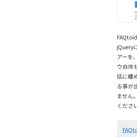
FAQt
jQue
アーを
ウ自体
括に纏
る事が
ません
くださ
FAQto