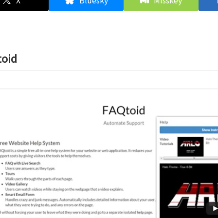
X
Bluesky
Misskey
toid