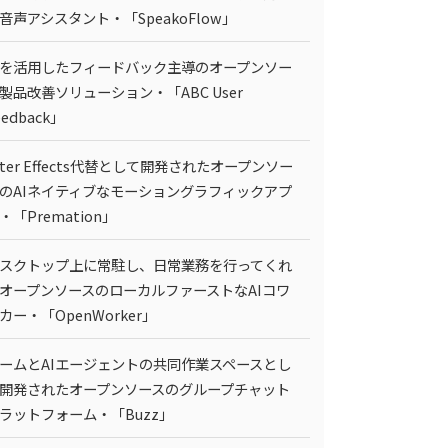
I音声アシスタント・「SpeakoFlow」
Iを活用したフィードバック主導のオープンソー
製品改善ソリューション・「ABC User
eedback」
fter Effects代替として開発されたオープンソー
のAIネイティブなモーショングラフィックアプ
・「Premation」
スクトップ上に常駐し、日常業務を行ってくれ
オープンソースのローカルファーストなAIコワ
カー・「OpenWorker」
ームとAIエージェントの共同作業スペースとし
開発されたオープンソースのグループチャット
ラットフォーム・「Buzz」