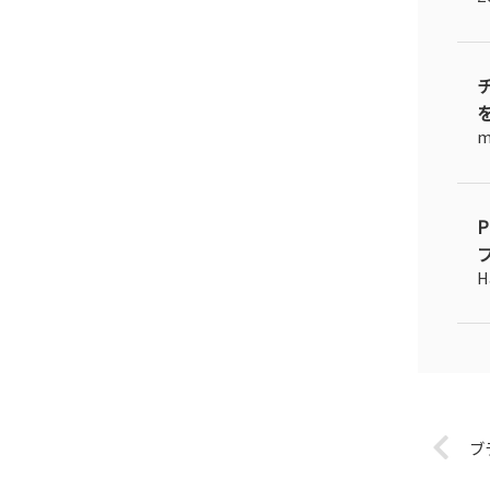
プ
H
ブ