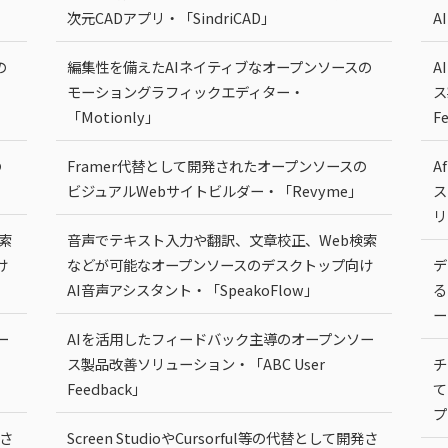
次元CADアプリ・「SindriCAD」
A
の
編集性を備えたAIネイティブなオープンソースの
A
モーショングラフィックエディター・
ス
「Motionly」
F
の
Framer代替として開発されたオープンソースの
A
ビジュアルWebサイトビルダー・「Revyme」
ス
リ
索
音声でテキスト入力や翻訳、文章校正、Web検索
け
などが可能なオープンソースのデスクトップ向け
デ
AI音声アシスタント・「SpeakoFlow」
る
ー
ー
AIを活用したフィードバック主導のオープンソー
ス製品改善ソリューション・「ABC User
チ
Feedback」
て
プ
発さ
Screen StudioやCursorful等の代替として開発さ