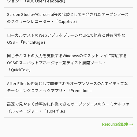
ション・「ABC User Feedback」
Screen StudioやCursorful等の代替として開発されたオープンソース
のスクリーンレコーダー・「Capptivo」
ローカルホストのWebアプリをプレーンなURLで他者と共有可能な
OSS・「PunchPage」
同じテキストの入力を支援するWindowsのタスクトレイに常駐する
OSSのスニペットマネージャー兼テキスト展開ツール・
「QuickText」
After Effects代替として開発されたオープンソースのAIネイティブな
モーショングラフィックアプリ・「Premation」
高速で見やすく効率的に作業できるオープンソースのターミナルファ
イルマネージャー・「superfile」
Resource全記事 →