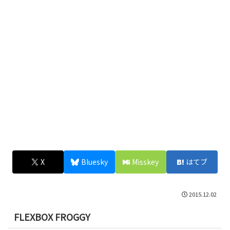
X
Bluesky
Misskey
はてブ
2015.12.02
FLEXBOX FROGGY