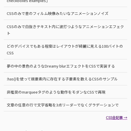
checkboxes examples」
CSSのみで昔のフィルム映像みたいなアニメーションノイズ
CSSのみで白抜きテキスト内に波打つようなアニメーションエフェク
ト
どのデバイスでもある程度はレイアウトが綺麗に見える100バイトの
CSS
夢の中の景色のようなDreamy blurエフェクトをCSSで実装する
:has()を使って親要素内に存在する子要素を数えるCSSのサンプル
非推奨のmarqueeタグのような動作をモダンなCSSで再現
文章の任意の行で文字省略を3点リーダーでなくグラデーションで
CSS全記事 →