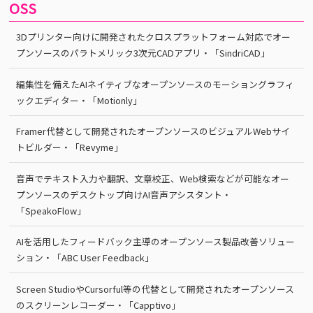
OSS
3Dプリンター向けに開発されたクロスプラットフォーム対応でオー
プンソースのパラトメリック3次元CADアプリ・「SindriCAD」
編集性を備えたAIネイティブなオープンソースのモーショングラフィ
ックエディター・「Motionly」
Framer代替として開発されたオープンソースのビジュアルWebサイ
トビルダー・「Revyme」
音声でテキスト入力や翻訳、文章校正、Web検索などが可能なオー
プンソースのデスクトップ向けAI音声アシスタント・
「SpeakoFlow」
AIを活用したフィードバック主導のオープンソース製品改善ソリュー
ション・「ABC User Feedback」
Screen StudioやCursorful等の代替として開発されたオープンソース
のスクリーンレコーダー・「Capptivo」