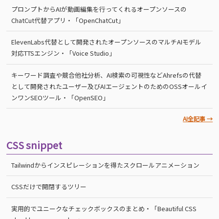
プロンプトからAIが動画編集を行ってくれるオープンソースの
ChatCut代替アプリ・「OpenChatCut」
ElevenLabs代替として開発されたオープンソースのマルチAIモデル
対応TTSエンジン・「Voice Studio」
キーワード調査や競合他社分析、AI検索の可視性などAhrefsの代替
として開発されたユーザー及びAIエージェントのためのOSSオールイ
ンワンSEOツール・「OpenSEO」
AI全記事 →
CSS snippet
Tailwindからインスピレーションを得たスクロールアニメーション
CSSだけで開閉するツリー
実用的でユニークなチェックボックスのまとめ・「Beautiful CSS