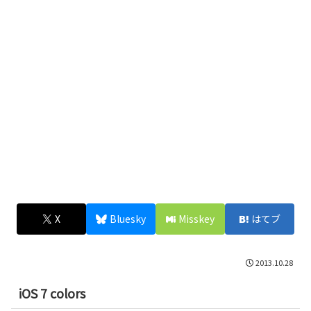
X
Bluesky
Misskey
はてブ
2013.10.28
iOS 7 colors