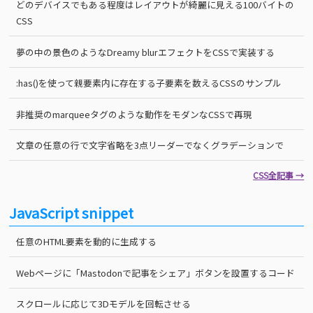
どのデバイスでもある程度はレイアウトが綺麗に見える100バイトの
CSS
夢の中の景色のようなDreamy blurエフェクトをCSSで実装する
:has()を使って親要素内に存在する子要素を数えるCSSのサンプル
非推奨のmarqueeタグのような動作をモダンなCSSで再現
文章の任意の行で文字省略を3点リーダーでなくグラデーションで
CSS全記事 →
JavaScript snippet
任意のHTML要素を動的に生成する
Webページに「Mastodonで記事をシェア」ボタンを設置するコード
スクロールに応じて3Dモデルを回転させる