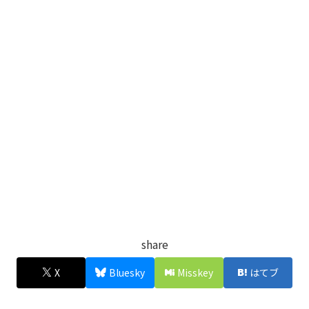
share
X
Bluesky
Misskey
はてブ