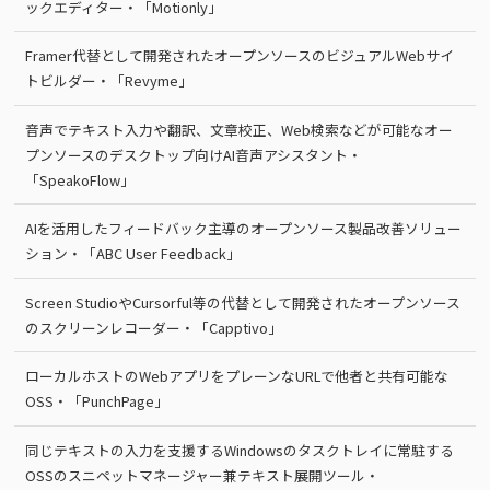
ックエディター・「Motionly」
Framer代替として開発されたオープンソースのビジュアルWebサイ
トビルダー・「Revyme」
音声でテキスト入力や翻訳、文章校正、Web検索などが可能なオー
プンソースのデスクトップ向けAI音声アシスタント・
「SpeakoFlow」
AIを活用したフィードバック主導のオープンソース製品改善ソリュー
ション・「ABC User Feedback」
Screen StudioやCursorful等の代替として開発されたオープンソース
のスクリーンレコーダー・「Capptivo」
ローカルホストのWebアプリをプレーンなURLで他者と共有可能な
OSS・「PunchPage」
同じテキストの入力を支援するWindowsのタスクトレイに常駐する
OSSのスニペットマネージャー兼テキスト展開ツール・