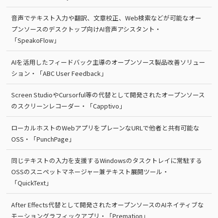
音声でテキスト入力や翻訳、文章校正、Web検索などが可能なオー
プンソースのデスクトップ向けAI音声アシスタント・
「SpeakoFlow」
AIを活用したフィードバック主導のオープンソース製品改善ソリュー
ション・「ABC User Feedback」
Screen StudioやCursorful等の代替として開発されたオープンソース
のスクリーンレコーダー・「Capptivo」
ローカルホストのWebアプリをプレーンなURLで他者と共有可能な
OSS・「PunchPage」
同じテキストの入力を支援するWindowsのタスクトレイに常駐する
OSSのスニペットマネージャー兼テキスト展開ツール・
「QuickText」
After Effects代替として開発されたオープンソースのAIネイティブな
モーショングラフィックアプリ・「Premation」