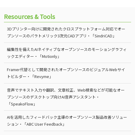
Resources & Tools
3Dプリンター向けに開発されたクロスプラットフォーム対応でオー
プンソースのパラトメリック3次元CADアプリ・「SindriCAD」
編集性を備えたAIネイティブなオープンソースのモーショングラフィ
ックエディター・「Motionly」
Framer代替として開発されたオープンソースのビジュアルWebサイ
トビルダー・「Revyme」
音声でテキスト入力や翻訳、文章校正、Web検索などが可能なオー
プンソースのデスクトップ向けAI音声アシスタント・
「SpeakoFlow」
AIを活用したフィードバック主導のオープンソース製品改善ソリュー
ション・「ABC User Feedback」