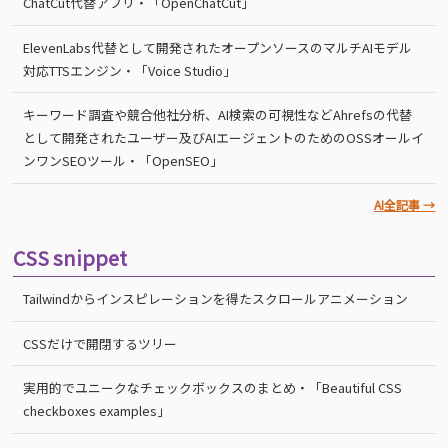
ChatCut代替アプリ・「OpenChatCut」
ElevenLabs代替として開発されたオープンソースのマルチAIモデル
対応TTSエンジン・「Voice Studio」
キーワード調査や競合他社分析、AI検索の可視性などAhrefsの代替
として開発されたユーザー及びAIエージェントのためのOSSオールイ
ンワンSEOツール・「OpenSEO」
AI全記事 →
CSS snippet
Tailwindからインスピレーションを得たスクロールアニメーション
CSSだけで開閉するツリー
実用的でユニークなチェックボックスのまとめ・「Beautiful CSS
checkboxes examples」