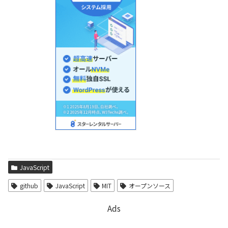
JavaScript
github
JavaScript
MIT
オープンソース
Ads