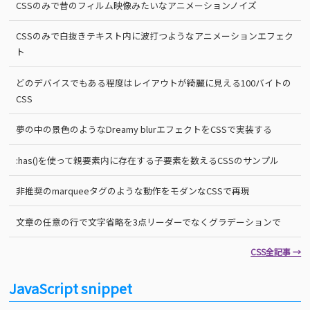
CSSのみで昔のフィルム映像みたいなアニメーションノイズ
CSSのみで白抜きテキスト内に波打つようなアニメーションエフェク
ト
どのデバイスでもある程度はレイアウトが綺麗に見える100バイトの
CSS
夢の中の景色のようなDreamy blurエフェクトをCSSで実装する
:has()を使って親要素内に存在する子要素を数えるCSSのサンプル
非推奨のmarqueeタグのような動作をモダンなCSSで再現
文章の任意の行で文字省略を3点リーダーでなくグラデーションで
CSS全記事 →
JavaScript snippet