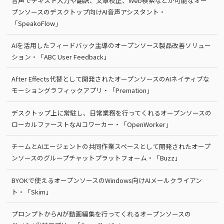
音声でテキスト入力や翻訳、文章校正、Web検索などが可能なオー
プンソースのデスクトップ向けAI音声アシスタント・
「SpeakoFlow」
AIを活用したフィードバック主導のオープンソース製品改善ソリュー
ション・「ABC User Feedback」
After Effects代替として開発されたオープンソースのAIネイティブな
モーショングラフィックアプリ・「Premation」
デスクトップ上に常駐し、日常業務を行ってくれるオープンソースの
ローカルファーストなAIコワーカー・「OpenWorker」
チームとAIエージェントの共同作業スペースとして開発されたオープ
ンソースのグループチャットプラットフォーム・「Buzz」
BYOKで使えるオープンソースのWindows向けAIメールクライアン
ト・「Skim」
プロンプトからAIが動画編集を行ってくれるオープンソースの