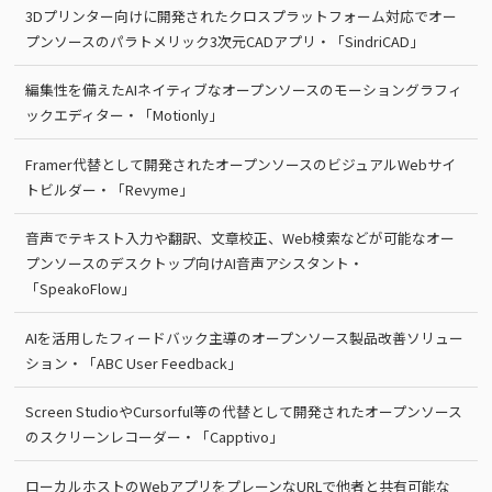
3Dプリンター向けに開発されたクロスプラットフォーム対応でオー
プンソースのパラトメリック3次元CADアプリ・「SindriCAD」
編集性を備えたAIネイティブなオープンソースのモーショングラフィ
ックエディター・「Motionly」
Framer代替として開発されたオープンソースのビジュアルWebサイ
トビルダー・「Revyme」
音声でテキスト入力や翻訳、文章校正、Web検索などが可能なオー
プンソースのデスクトップ向けAI音声アシスタント・
「SpeakoFlow」
AIを活用したフィードバック主導のオープンソース製品改善ソリュー
ション・「ABC User Feedback」
Screen StudioやCursorful等の代替として開発されたオープンソース
のスクリーンレコーダー・「Capptivo」
ローカルホストのWebアプリをプレーンなURLで他者と共有可能な