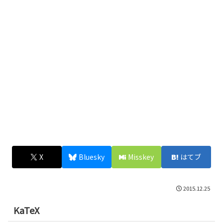
X
Bluesky
Misskey
はてブ
2015.12.25
KaTeX