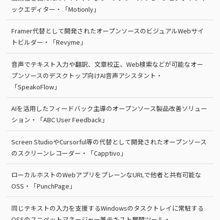
ックエディター・「Motionly」
Framer代替として開発されたオープンソースのビジュアルWebサイ
トビルダー・「Revyme」
音声でテキスト入力や翻訳、文章校正、Web検索などが可能なオー
プンソースのデスクトップ向けAI音声アシスタント・
「SpeakoFlow」
AIを活用したフィードバック主導のオープンソース製品改善ソリュー
ション・「ABC User Feedback」
Screen StudioやCursorful等の代替として開発されたオープンソース
のスクリーンレコーダー・「Capptivo」
ローカルホストのWebアプリをプレーンなURLで他者と共有可能な
OSS・「PunchPage」
同じテキストの入力を支援するWindowsのタスクトレイに常駐する
OSSのスニペットマネージャー兼テキスト展開ツール・