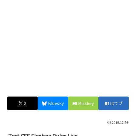
X
Bluesky
Misskey
はてブ
2015.12.26
Test CSS Flexbox Rules Live