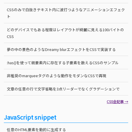
CSSのみで白抜きテキスト内に波打つようなアニメーションエフェク
ト
どのデバイスでもある程度はレイアウトが綺麗に見える100バイトの
CSS
夢の中の景色のようなDreamy blurエフェクトをCSSで実装する
:has()を使って親要素内に存在する子要素を数えるCSSのサンプル
非推奨のmarqueeタグのような動作をモダンなCSSで再現
文章の任意の行で文字省略を3点リーダーでなくグラデーションで
CSS全記事 →
JavaScript snippet
任意のHTML要素を動的に生成する