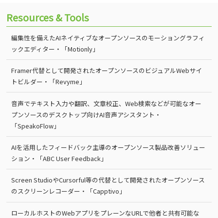
Resources & Tools
編集性を備えたAIネイティブなオープンソースのモーショングラフィ
ックエディター・「Motionly」
Framer代替として開発されたオープンソースのビジュアルWebサイ
トビルダー・「Revyme」
音声でテキスト入力や翻訳、文章校正、Web検索などが可能なオー
プンソースのデスクトップ向けAI音声アシスタント・
「SpeakoFlow」
AIを活用したフィードバック主導のオープンソース製品改善ソリュー
ション・「ABC User Feedback」
Screen StudioやCursorful等の代替として開発されたオープンソース
のスクリーンレコーダー・「Capptivo」
ローカルホストのWebアプリをプレーンなURLで他者と共有可能な