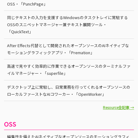
OSS・「PunchPage」
同じテキストの入力を支援するWindowsのタスクトレイに常駐する
OSSのスニペットマネージャー兼テキスト展開ツール・
「QuickText」
After Effects代替として開発されたオープンソースのAIネイティブな
モーショングラフィックアプリ・「Premation」
高速で見やすく効率的に作業できるオープンソースのターミナルファ
イルマネージャー・「superfile」
デスクトップ上に常駐し、日常業務を行ってくれるオープンソースの
ローカルファーストなAIコワーカー・「OpenWorker」
Resource全記事 →
OSS
編集性を備えたAIネイティブなオープンソースのモーショングラフィ