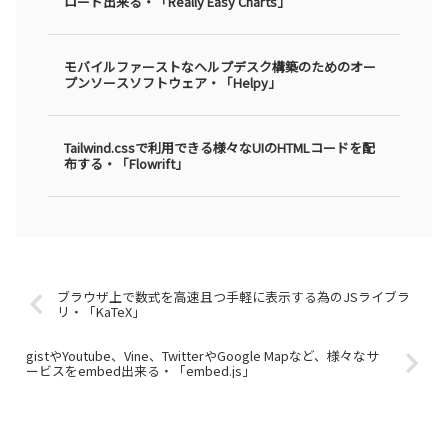
ロード出来る・「Really Easy Charts」
モバイルファーストなヘルプデスク構築のためのオー
プンソースソフトウェア・「Helpy」
Tailwind.cssで利用できる様々なUIのHTMLコードを配
布する・「Flowrift」
ブラウザ上で数式を高速且つ手軽に表示する為のJSライブラ
リ・「KaTeX」
gistやYoutube、Vine、TwitterやGoogle Mapなど、様々なサ
ービスをembed出来る・「embed.js」