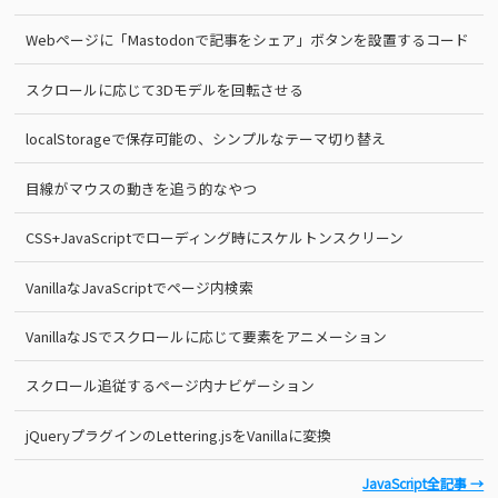
Webページに「Mastodonで記事をシェア」ボタンを設置するコード
スクロールに応じて3Dモデルを回転させる
localStorageで保存可能の、シンプルなテーマ切り替え
目線がマウスの動きを追う的なやつ
CSS+JavaScriptでローディング時にスケルトンスクリーン
VanillaなJavaScriptでページ内検索
VanillaなJSでスクロールに応じて要素をアニメーション
スクロール追従するページ内ナビゲーション
jQueryプラグインのLettering.jsをVanillaに変換
JavaScript全記事 →