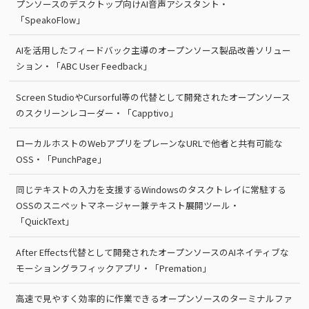
プンソースのデスクトップ向けAI音声アシスタント・
「SpeakoFlow」
AIを活用したフィードバック主導のオープンソース製品改善ソリュー
ション・「ABC User Feedback」
Screen StudioやCursorful等の代替として開発されたオープンソース
のスクリーンレコーダー・「Capptivo」
ローカルホストのWebアプリをプレーンなURLで他者と共有可能な
OSS・「PunchPage」
同じテキストの入力を支援するWindowsのタスクトレイに常駐する
OSSのスニペットマネージャー兼テキスト展開ツール・
「QuickText」
After Effects代替として開発されたオープンソースのAIネイティブな
モーショングラフィックアプリ・「Premation」
高速で見やすく効率的に作業できるオープンソースのターミナルファ