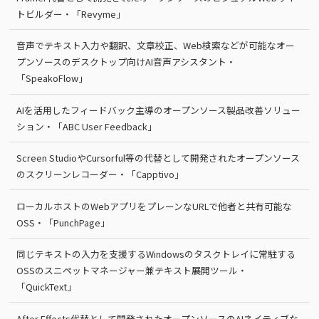
トビルダー・「Revyme」
音声でテキスト入力や翻訳、文章校正、Web検索などが可能なオー
プンソースのデスクトップ向けAI音声アシスタント・
「SpeakoFlow」
AIを活用したフィードバック主導のオープンソース製品改善ソリュー
ション・「ABC User Feedback」
Screen StudioやCursorful等の代替として開発されたオープンソース
のスクリーンレコーダー・「Capptivo」
ローカルホストのWebアプリをプレーンなURLで他者と共有可能な
OSS・「PunchPage」
同じテキストの入力を支援するWindowsのタスクトレイに常駐する
OSSのスニペットマネージャー兼テキスト展開ツール・
「QuickText」
After Effects代替として開発されたオープンソースのAIネイティブな