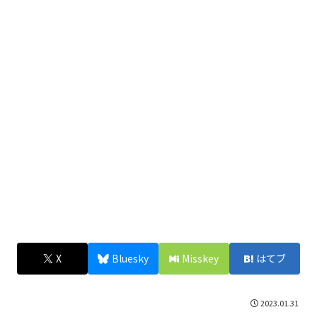
X
Bluesky
Misskey
はてブ
2023.01.31