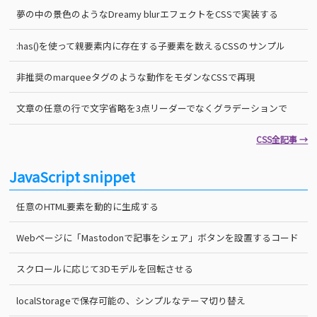
夢の中の景色のようなDreamy blurエフェクトをCSSで実装する
:has()を使って親要素内に存在する子要素を数えるCSSのサンプル
非推奨のmarqueeタグのような動作をモダンなCSSで再現
文章の任意の行で文字省略を3点リーダーでなくグラデーションで
CSS全記事 →
JavaScript snippet
任意のHTML要素を動的に生成する
Webページに「Mastodonで記事をシェア」ボタンを設置するコード
スクロールに応じて3Dモデルを回転させる
localStorageで保存可能の、シンプルなテーマ切り替え