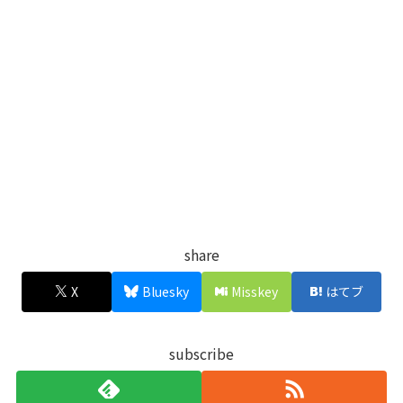
share
X
Bluesky
Misskey
はてブ
subscribe