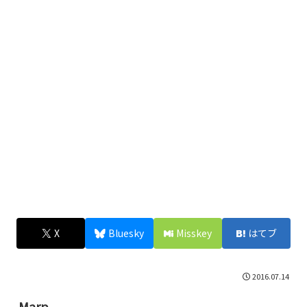
X
Bluesky
Misskey
はてブ
2016.07.14
Marp