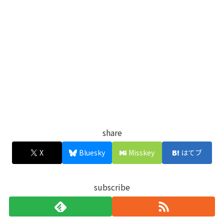
share
X
Bluesky
Misskey
はてブ
subscribe