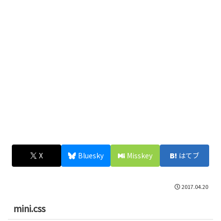
X
Bluesky
Misskey
はてブ
2017.04.20
mini.css