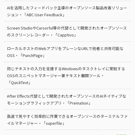
AIを活用したフィードバック主導のオープンソース製品改善ソリュー
ション・「ABC User Feedback」
Screen StudioやCursorful等の代替として開発されたオープンソース
のスクリーンレコーダー・「Capptivo」
ローカルホストのWebアプリをプレーンなURLで他者と共有可能な
OSS・「PunchPage」
同じテキストの入力を支援するWindowsのタスクトレイに常駐する
OSSのスニペットマネージャー兼テキスト展開ツール・
「QuickText」
After Effects代替として開発されたオープンソースのAIネイティブな
モーショングラフィックアプリ・「Premation」
高速で見やすく効率的に作業できるオープンソースのターミナルファ
イルマネージャー・「superfile」