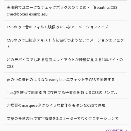
実用的でユニークなチェックボックスのまとめ・「Beautiful CSS
checkboxes examples」
CSSのみで昔のフィルム映像みたいなアニメーションノイズ
CSSのみで白抜きテキスト内に波打つようなアニメーションエフェク
ト
どのデバイスでもある程度はレイアウトが綺麗に見える100バイトの
CSS
夢の中の景色のようなDreamy blurエフェクトをCSSで実装する
:has()を使って親要素内に存在する子要素を数えるCSSのサンプル
非推奨のmarqueeタグのような動作をモダンなCSSで再現
文章の任意の行で文字省略を3点リーダーでなくグラデーションで
CSS全記事 →