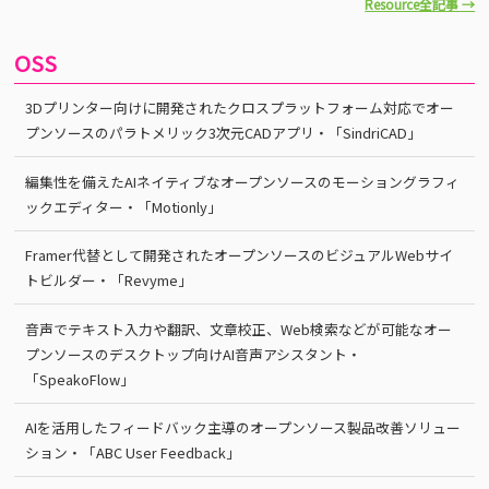
Resource全記事 →
OSS
3Dプリンター向けに開発されたクロスプラットフォーム対応でオー
プンソースのパラトメリック3次元CADアプリ・「SindriCAD」
編集性を備えたAIネイティブなオープンソースのモーショングラフィ
ックエディター・「Motionly」
Framer代替として開発されたオープンソースのビジュアルWebサイ
トビルダー・「Revyme」
音声でテキスト入力や翻訳、文章校正、Web検索などが可能なオー
プンソースのデスクトップ向けAI音声アシスタント・
「SpeakoFlow」
AIを活用したフィードバック主導のオープンソース製品改善ソリュー
ション・「ABC User Feedback」