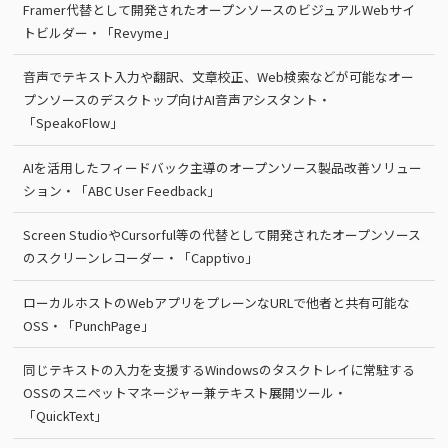
Framer代替として開発されたオープンソースのビジュアルWebサイ
トビルダー・「Revyme」
音声でテキスト入力や翻訳、文章校正、Web検索などが可能なオー
プンソースのデスクトップ向けAI音声アシスタント・
「SpeakoFlow」
AIを活用したフィードバック主導のオープンソース製品改善ソリュー
ション・「ABC User Feedback」
Screen StudioやCursorful等の代替として開発されたオープンソース
のスクリーンレコーダー・「Capptivo」
ローカルホストのWebアプリをプレーンなURLで他者と共有可能な
OSS・「PunchPage」
同じテキストの入力を支援するWindowsのタスクトレイに常駐する
OSSのスニペットマネージャー兼テキスト展開ツール・
「QuickText」