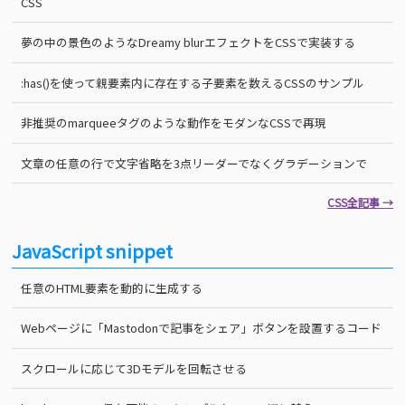
CSS
夢の中の景色のようなDreamy blurエフェクトをCSSで実装する
:has()を使って親要素内に存在する子要素を数えるCSSのサンプル
非推奨のmarqueeタグのような動作をモダンなCSSで再現
文章の任意の行で文字省略を3点リーダーでなくグラデーションで
CSS全記事 →
JavaScript snippet
任意のHTML要素を動的に生成する
Webページに「Mastodonで記事をシェア」ボタンを設置するコード
スクロールに応じて3Dモデルを回転させる