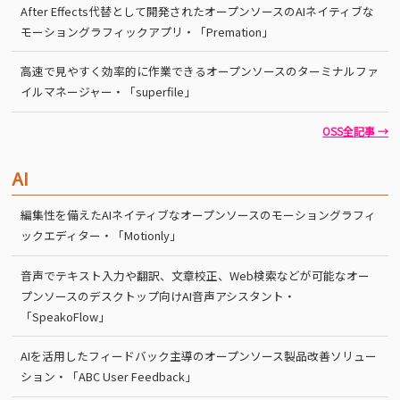
After Effects代替として開発されたオープンソースのAIネイティブな
モーショングラフィックアプリ・「Premation」
高速で見やすく効率的に作業できるオープンソースのターミナルファ
イルマネージャー・「superfile」
OSS全記事 →
AI
編集性を備えたAIネイティブなオープンソースのモーショングラフィ
ックエディター・「Motionly」
音声でテキスト入力や翻訳、文章校正、Web検索などが可能なオー
プンソースのデスクトップ向けAI音声アシスタント・
「SpeakoFlow」
AIを活用したフィードバック主導のオープンソース製品改善ソリュー
ション・「ABC User Feedback」