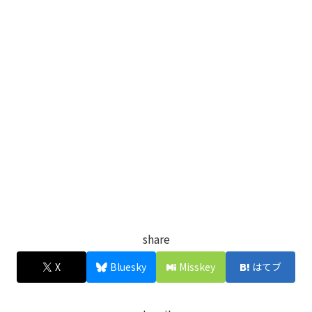
share
X
Bluesky
Misskey
はてブ