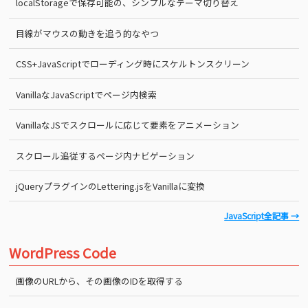
localStorageで保存可能の、シンプルなテーマ切り替え
目線がマウスの動きを追う的なやつ
CSS+JavaScriptでローディング時にスケルトンスクリーン
VanillaなJavaScriptでページ内検索
VanillaなJSでスクロールに応じて要素をアニメーション
スクロール追従するページ内ナビゲーション
jQueryプラグインのLettering.jsをVanillaに変換
JavaScript全記事 →
WordPress Code
画像のURLから、その画像のIDを取得する