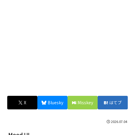
X
Bluesky
Misskey
はてブ
2026.07.04
Mood UI