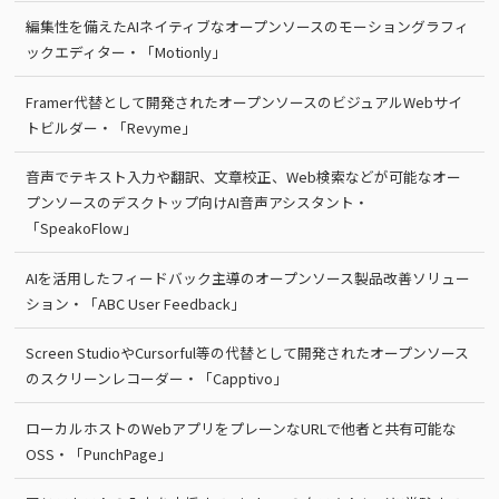
編集性を備えたAIネイティブなオープンソースのモーショングラフィ
ックエディター・「Motionly」
Framer代替として開発されたオープンソースのビジュアルWebサイ
トビルダー・「Revyme」
音声でテキスト入力や翻訳、文章校正、Web検索などが可能なオー
プンソースのデスクトップ向けAI音声アシスタント・
「SpeakoFlow」
AIを活用したフィードバック主導のオープンソース製品改善ソリュー
ション・「ABC User Feedback」
Screen StudioやCursorful等の代替として開発されたオープンソース
のスクリーンレコーダー・「Capptivo」
ローカルホストのWebアプリをプレーンなURLで他者と共有可能な
OSS・「PunchPage」