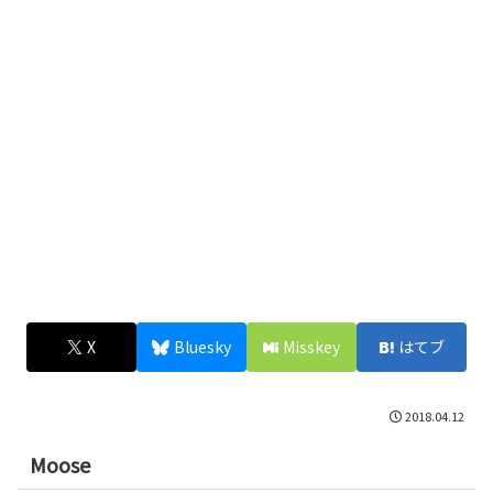
X
Bluesky
Misskey
はてブ
2018.04.12
Moose