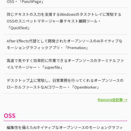
OSS・「PunchPage」
同じテキストの入力を支援するWindowsのタスクトレイに常駐する
OSSのスニペットマネージャー兼テキスト展開ツール・
「QuickText」
After Effects代替として開発されたオープンソースのAIネイティブな
モーショングラフィックアプリ・「Premation」
高速で見やすく効率的に作業できるオープンソースのターミナルファ
イルマネージャー・「superfile」
デスクトップ上に常駐し、日常業務を行ってくれるオープンソースの
ローカルファーストなAIコワーカー・「OpenWorker」
Resource全記事 →
OSS
編集性を備えたAIネイティブなオープンソースのモーショングラフィ