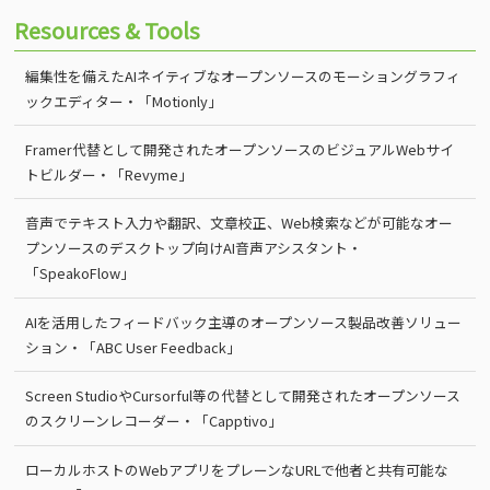
Resources & Tools
編集性を備えたAIネイティブなオープンソースのモーショングラフィ
ックエディター・「Motionly」
Framer代替として開発されたオープンソースのビジュアルWebサイ
トビルダー・「Revyme」
音声でテキスト入力や翻訳、文章校正、Web検索などが可能なオー
プンソースのデスクトップ向けAI音声アシスタント・
「SpeakoFlow」
AIを活用したフィードバック主導のオープンソース製品改善ソリュー
ション・「ABC User Feedback」
Screen StudioやCursorful等の代替として開発されたオープンソース
のスクリーンレコーダー・「Capptivo」
ローカルホストのWebアプリをプレーンなURLで他者と共有可能な