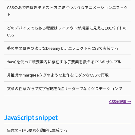
CSSのみで白抜きテキスト内に波打つようなアニメーションエフェク
ト
どのデバイスでもある程度はレイアウトが綺麗に見える100バイトの
CSS
夢の中の景色のようなDreamy blurエフェクトをCSSで実装する
:has()を使って親要素内に存在する子要素を数えるCSSのサンプル
非推奨のmarqueeタグのような動作をモダンなCSSで再現
文章の任意の行で文字省略を3点リーダーでなくグラデーションで
CSS全記事 →
JavaScript snippet
任意のHTML要素を動的に生成する