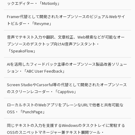
ックエディター・「Motionly」
Framer代替として開発されたオープンソースのビジュアルWebサイ
トビルダー・「Revyme」
音声でテキスト入力や翻訳、文章校正、Web検索などが可能なオー
プンソースのデスクトップ向けAI音声アシスタント・
「SpeakoFlow」
AIを活用したフィードバック主導のオープンソース製品改善ソリュー
ション・「ABC User Feedback」
Screen StudioやCursorful等の代替として開発されたオープンソース
のスクリーンレコーダー・「Capptivo」
ローカルホストのWebアプリをプレーンなURLで他者と共有可能な
OSS・「PunchPage」
同じテキストの入力を支援するWindowsのタスクトレイに常駐する
OSSのスニペットマネージャー兼テキスト展開ツール・