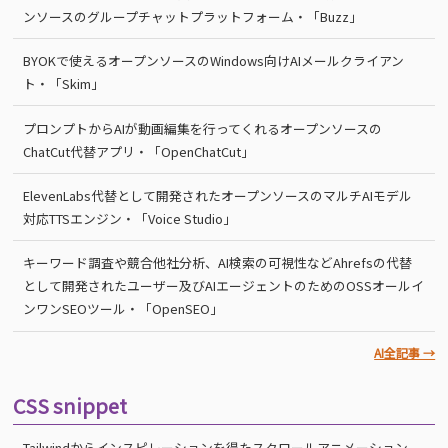
ンソースのグループチャットプラットフォーム・「Buzz」
BYOKで使えるオープンソースのWindows向けAIメールクライアン
ト・「Skim」
プロンプトからAIが動画編集を行ってくれるオープンソースの
ChatCut代替アプリ・「OpenChatCut」
ElevenLabs代替として開発されたオープンソースのマルチAIモデル
対応TTSエンジン・「Voice Studio」
キーワード調査や競合他社分析、AI検索の可視性などAhrefsの代替
として開発されたユーザー及びAIエージェントのためのOSSオールイ
ンワンSEOツール・「OpenSEO」
AI全記事 →
CSS snippet
Tailwindからインスピレーションを得たスクロールアニメーション