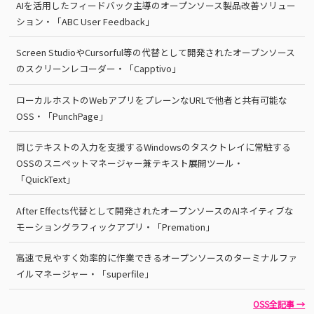
AIを活用したフィードバック主導のオープンソース製品改善ソリュー
ション・「ABC User Feedback」
Screen StudioやCursorful等の代替として開発されたオープンソース
のスクリーンレコーダー・「Capptivo」
ローカルホストのWebアプリをプレーンなURLで他者と共有可能な
OSS・「PunchPage」
同じテキストの入力を支援するWindowsのタスクトレイに常駐する
OSSのスニペットマネージャー兼テキスト展開ツール・
「QuickText」
After Effects代替として開発されたオープンソースのAIネイティブな
モーショングラフィックアプリ・「Premation」
高速で見やすく効率的に作業できるオープンソースのターミナルファ
イルマネージャー・「superfile」
OSS全記事 →