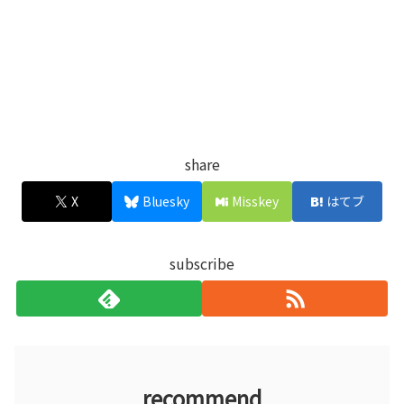
share
X
Bluesky
Misskey
はてブ
subscribe
recommend