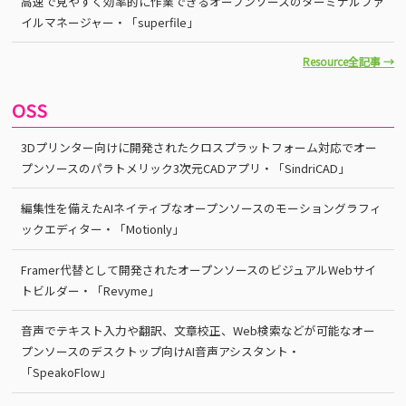
高速で見やすく効率的に作業できるオープンソースのターミナルファ
イルマネージャー・「superfile」
Resource全記事 →
OSS
3Dプリンター向けに開発されたクロスプラットフォーム対応でオー
プンソースのパラトメリック3次元CADアプリ・「SindriCAD」
編集性を備えたAIネイティブなオープンソースのモーショングラフィ
ックエディター・「Motionly」
Framer代替として開発されたオープンソースのビジュアルWebサイ
トビルダー・「Revyme」
音声でテキスト入力や翻訳、文章校正、Web検索などが可能なオー
プンソースのデスクトップ向けAI音声アシスタント・
「SpeakoFlow」