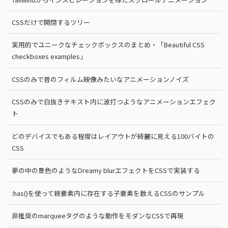
CSSだけで開閉するツリー
実用的でユニークなチェックボックスのまとめ・「Beautiful CSS
checkboxes examples」
CSSのみで昔のフィルム映像みたいなアニメーションノイズ
CSSのみで白抜きテキスト内に波打つようなアニメーションエフェク
ト
どのデバイスでもある程度はレイアウトが綺麗に見える100バイトの
CSS
夢の中の景色のようなDreamy blurエフェクトをCSSで実装する
:has()を使って親要素内に存在する子要素を数えるCSSのサンプル
非推奨のmarqueeタグのような動作をモダンなCSSで再現