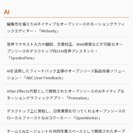
AI
編集性を備えたAIネイティブなオープンソースのモーショングラフィ
ックエディター・「Motionly」
音声でテキスト入力や翻訳、文章校正、Web検索などが可能なオー
プンソースのデスクトップ向けAI音声アシスタント・
「SpeakoFlow」
AIを活用したフィードバック主導のオープンソース製品改善ソリュー
ション・「ABC User Feedback」
After Effects代替として開発されたオープンソースのAIネイティブな
モーショングラフィックアプリ・「Premation」
デスクトップ上に常駐し、日常業務を行ってくれるオープンソースの
ローカルファーストなAIコワーカー・「OpenWorker」
チームとAIエージェントの共同作業スペースとして開発されたオープ