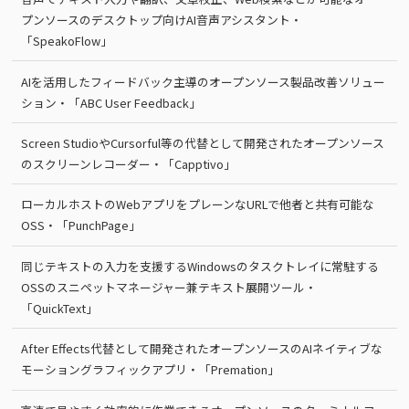
プンソースのデスクトップ向けAI音声アシスタント・
「SpeakoFlow」
AIを活用したフィードバック主導のオープンソース製品改善ソリュー
ション・「ABC User Feedback」
Screen StudioやCursorful等の代替として開発されたオープンソース
のスクリーンレコーダー・「Capptivo」
ローカルホストのWebアプリをプレーンなURLで他者と共有可能な
OSS・「PunchPage」
同じテキストの入力を支援するWindowsのタスクトレイに常駐する
OSSのスニペットマネージャー兼テキスト展開ツール・
「QuickText」
After Effects代替として開発されたオープンソースのAIネイティブな
モーショングラフィックアプリ・「Premation」