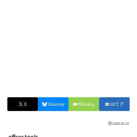
X
Bluesky
Misskey
はてブ
2023.01.22
offsec.tools