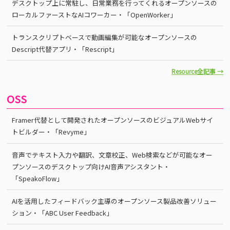
デスクトップ上に常駐し、日常業務を行ってくれるオープンソースの
ローカルファーストなAIコワーカー・「OpenWorker」
トランスクリプトベースで動画編集が可能なオープンソースの
Descript代替アプリ・「Rescript」
Resource全記事 →
OSS
Framer代替として開発されたオープンソースのビジュアルWebサイ
トビルダー・「Revyme」
音声でテキスト入力や翻訳、文章校正、Web検索などが可能なオー
プンソースのデスクトップ向けAI音声アシスタント・
「SpeakoFlow」
AIを活用したフィードバック主導のオープンソース製品改善ソリュー
ション・「ABC User Feedback」