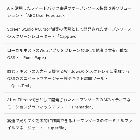
AIを活用したフィードバック主導のオープンソース製品改善ソリュー
ション・「ABC User Feedback」
Screen StudioやCursorful等の代替として開発されたオープンソース
のスクリーンレコーダー・「Capptivo」
ローカルホストのWebアプリをプレーンなURLで他者と共有可能な
OSS・「PunchPage」
同じテキストの入力を支援するWindowsのタスクトレイに常駐する
OSSのスニペットマネージャー兼テキスト展開ツール・
「QuickText」
After Effects代替として開発されたオープンソースのAIネイティブな
モーショングラフィックアプリ・「Premation」
高速で見やすく効率的に作業できるオープンソースのターミナルファ
イルマネージャー・「superfile」