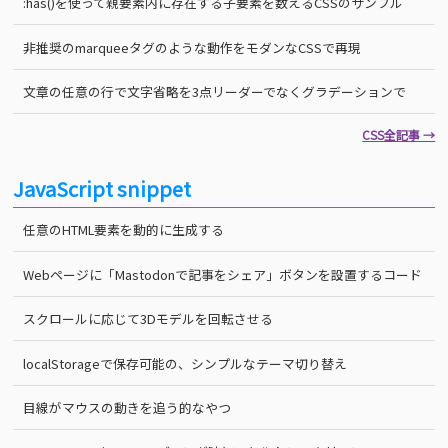
:has()を使って親要素内に存在する子要素を数えるCSSのサンプル
非推奨のmarqueeタグのような動作をモダンなCSSで再現
文章の任意の行で文字省略を3点リーダーでなくグラデーションで
CSS全記事 →
JavaScript snippet
任意のHTML要素を動的に生成する
Webページに「Mastodonで記事をシェア」ボタンを設置するコード
スクロールに応じて3Dモデルを回転させる
localStorageで保存可能の、シンプルなテーマ切り替え
目線がマウスの動きを追う的なやつ