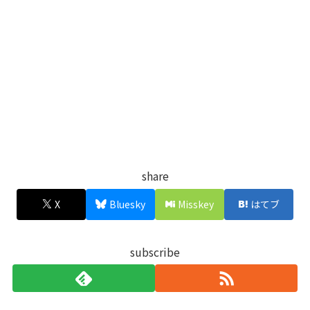
share
X
Bluesky
Misskey
はてブ
subscribe