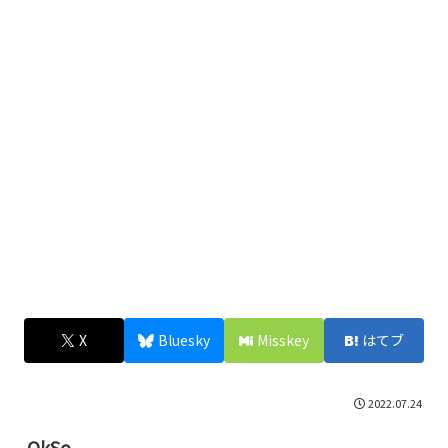
X
Bluesky
Misskey
はてブ
2022.07.24
OkSo