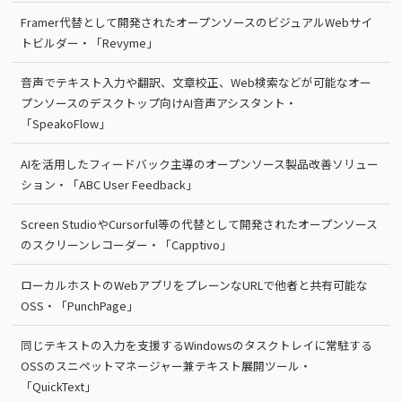
Framer代替として開発されたオープンソースのビジュアルWebサイ
トビルダー・「Revyme」
音声でテキスト入力や翻訳、文章校正、Web検索などが可能なオー
プンソースのデスクトップ向けAI音声アシスタント・
「SpeakoFlow」
AIを活用したフィードバック主導のオープンソース製品改善ソリュー
ション・「ABC User Feedback」
Screen StudioやCursorful等の代替として開発されたオープンソース
のスクリーンレコーダー・「Capptivo」
ローカルホストのWebアプリをプレーンなURLで他者と共有可能な
OSS・「PunchPage」
同じテキストの入力を支援するWindowsのタスクトレイに常駐する
OSSのスニペットマネージャー兼テキスト展開ツール・
「QuickText」