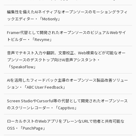
編集性を備えたAIネイティブなオープンソースのモーショングラフィ
ックエディター・「Motionly」
Framer代替として開発されたオープンソースのビジュアルWebサイ
トビルダー・「Revyme」
音声でテキスト入力や翻訳、文章校正、Web検索などが可能なオー
プンソースのデスクトップ向けAI音声アシスタント・
「SpeakoFlow」
AIを活用したフィードバック主導のオープンソース製品改善ソリュー
ション・「ABC User Feedback」
Screen StudioやCursorful等の代替として開発されたオープンソース
のスクリーンレコーダー・「Capptivo」
ローカルホストのWebアプリをプレーンなURLで他者と共有可能な
OSS・「PunchPage」