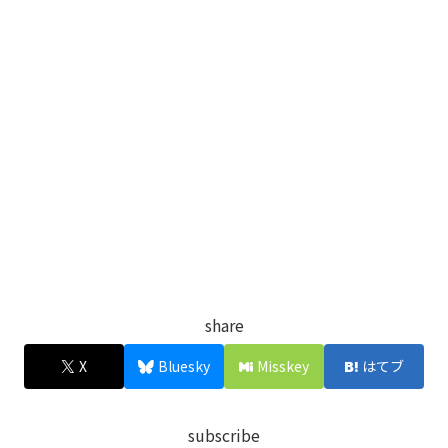
share
X
Bluesky
Misskey
はてブ
subscribe