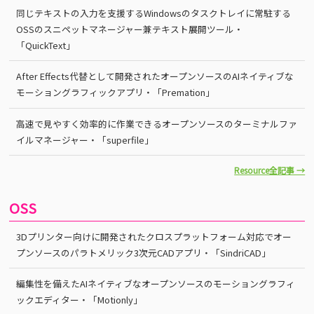
同じテキストの入力を支援するWindowsのタスクトレイに常駐する
OSSのスニペットマネージャー兼テキスト展開ツール・
「QuickText」
After Effects代替として開発されたオープンソースのAIネイティブな
モーショングラフィックアプリ・「Premation」
高速で見やすく効率的に作業できるオープンソースのターミナルファ
イルマネージャー・「superfile」
Resource全記事 →
OSS
3Dプリンター向けに開発されたクロスプラットフォーム対応でオー
プンソースのパラトメリック3次元CADアプリ・「SindriCAD」
編集性を備えたAIネイティブなオープンソースのモーショングラフィ
ックエディター・「Motionly」