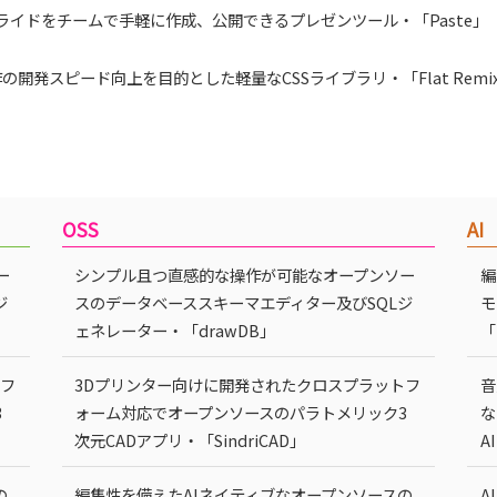
ライドをチームで手軽に作成、公開できるプレゼンツール・「Paste」
作の開発スピード向上を目的とした軽量なCSSライブラリ・「Flat Remix 
」
OSS
AI
ー
シンプル且つ直感的な操作が可能なオープンソー
編
ジ
スのデータベーススキーマエディター及びSQLジ
モ
ェネレーター・「drawDB」
「
トフ
3Dプリンター向けに開発されたクロスプラットフ
音
3
ォーム対応でオープンソースのパラトメリック3
な
次元CADアプリ・「SindriCAD」
A
の
編集性を備えたAIネイティブなオープンソースの
A