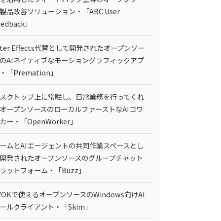
製品改善ソリューション・「ABC User
eedback」
fter Effects代替として開発されたオープンソー
のAIネイティブなモーショングラフィックアプ
・「Premation」
スクトップ上に常駐し、日常業務を行ってくれ
オープンソースのローカルファーストなAIコワ
カー・「OpenWorker」
ームとAIエージェントの共同作業スペースとし
開発されたオープンソースのグループチャット
ラットフォーム・「Buzz」
YOKで使えるオープンソースのWindows向けAI
ールクライアント・「Skim」