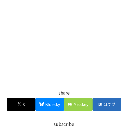
share
X
Bluesky
Misskey
はてブ
subscribe