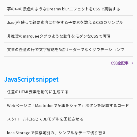
夢の中の景色のようなDreamy blurエフェクトをCSSで実装する
:has()を使って親要素内に存在する子要素を数えるCSSのサンプル
非推奨のmarqueeタグのような動作をモダンなCSSで再現
文章の任意の行で文字省略を3点リーダーでなくグラデーションで
CSS全記事 →
JavaScript snippet
任意のHTML要素を動的に生成する
Webページに「Mastodonで記事をシェア」ボタンを設置するコード
スクロールに応じて3Dモデルを回転させる
localStorageで保存可能の、シンプルなテーマ切り替え