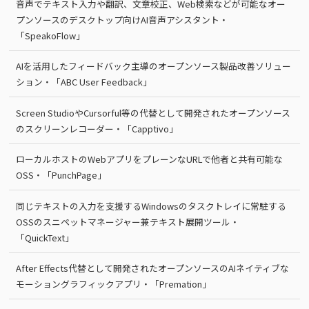
音声でテキスト入力や翻訳、文章校正、Web検索などが可能なオー
プンソースのデスクトップ向けAI音声アシスタント・
「SpeakoFlow」
AIを活用したフィードバック主導のオープンソース製品改善ソリュー
ション・「ABC User Feedback」
Screen StudioやCursorful等の代替として開発されたオープンソース
のスクリーンレコーダー・「Capptivo」
ローカルホストのWebアプリをプレーンなURLで他者と共有可能な
OSS・「PunchPage」
同じテキストの入力を支援するWindowsのタスクトレイに常駐する
OSSのスニペットマネージャー兼テキスト展開ツール・
「QuickText」
After Effects代替として開発されたオープンソースのAIネイティブな
モーショングラフィックアプリ・「Premation」