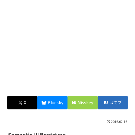
X
Bluesky
Misskey
はてブ
2016.02.16
Semantic UI Bootstrap