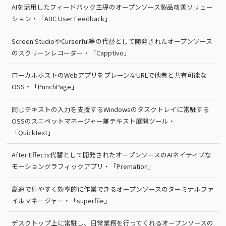
AIを活用したフィードバック主導のオープンソース製品改善ソリュー
ション・「ABC User Feedback」
Screen StudioやCursorful等の代替として開発されたオープンソース
のスクリーンレコーダー・「Capptivo」
ローカルホストのWebアプリをプレーンなURLで他者と共有可能な
OSS・「PunchPage」
同じテキストの入力を支援するWindowsのタスクトレイに常駐する
OSSのスニペットマネージャー兼テキスト展開ツール・
「QuickText」
After Effects代替として開発されたオープンソースのAIネイティブな
モーショングラフィックアプリ・「Premation」
高速で見やすく効率的に作業できるオープンソースのターミナルファ
イルマネージャー・「superfile」
デスクトップ上に常駐し、日常業務を行ってくれるオープンソースの