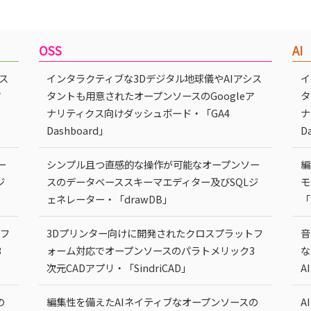
OSS
AI
ス
インタラクティブな3Dデジタル地球儀やAIアシス
イ
ア
タントも用意されたオープンソースのGoogleア
タ
ナリティクス向けダッシュボード・「GA4
ナ
Dashboard」
D
ー
シンプル且つ直感的な操作が可能なオープンソー
編
ジ
スのデータベーススキーマエディター及びSQLジ
モ
ェネレーター・「drawDB」
「
トフ
3Dプリンター向けに開発されたクロスプラットフ
音
3
ォーム対応でオープンソースのパラトメリック3
な
次元CADアプリ・「SindriCAD」
A
の
編集性を備えたAIネイティブなオープンソースの
A