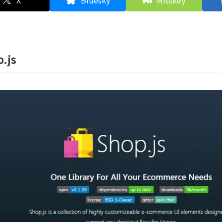
X
Bluesky
Misskey
.js