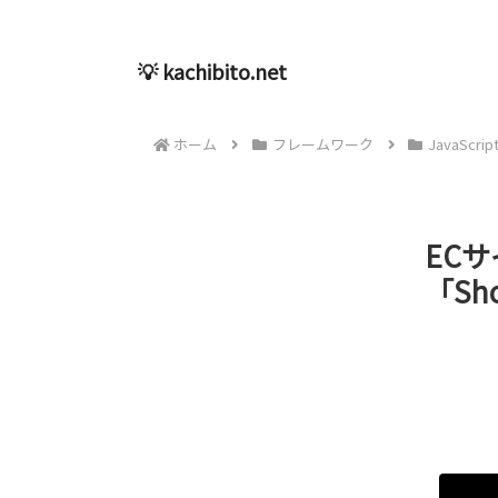
💡 kachibito.net
ホーム
フレームワーク
JavaScrip
EC
「Sho