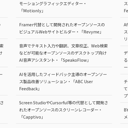
モーショングラフィックエディター・
ス
「Motionly」
F
の
Framer代替として開発されたオープンソースの
A
ビジュアルWebサイトビルダー・「Revyme」
ス
リ
索
音声でテキスト入力や翻訳、文章校正、Web検索
け
などが可能なオープンソースのデスクトップ向け
デ
AI音声アシスタント・「SpeakoFlow」
る
ー
ー
AIを活用したフィードバック主導のオープンソー
ス製品改善ソリューション・「ABC User
チ
Feedback」
て
プ
発さ
Screen StudioやCursorful等の代替として開発さ
れたオープンソースのスクリーンレコーダー・
B
「Capptivo」
メ