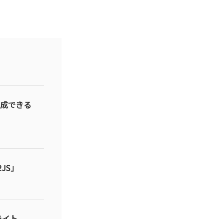
生成できる
JS」
ライト