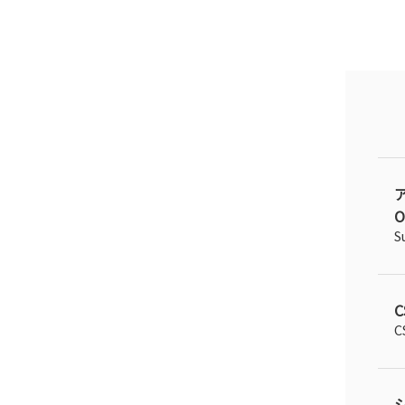
O
S
C